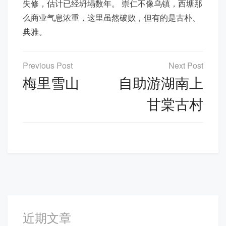
失修，估计已经坍塌数年。 崇仁不像乌镇，西塘那
么商业气息浓重，这里虽然破败，但有的是古朴、
典雅。
文
章
梅里雪山
自助游湖南上
导
甘棠古村
航
近期文章