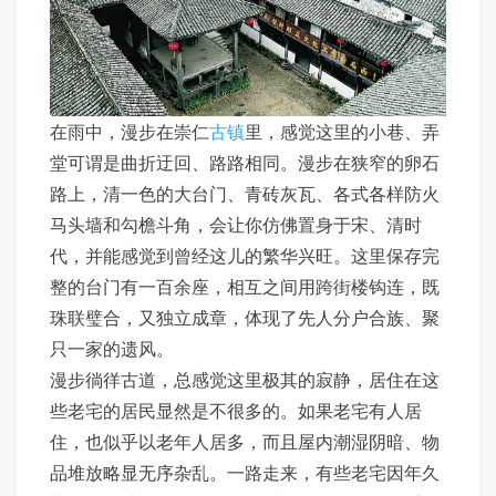
在雨中，漫步在崇仁
古镇
里，感觉这里的小巷、弄
堂可谓是曲折迂回、路路相同。漫步在狭窄的卵石
路上，清一色的大台门、青砖灰瓦、各式各样防火
马头墙和勾檐斗角，会让你仿佛置身于宋、清时
代，并能感觉到曾经这儿的繁华兴旺。这里保存完
整的台门有一百余座，相互之间用跨街楼钩连，既
珠联璧合，又独立成章，体现了先人分户合族、聚
只一家的遗风。
漫步徜徉古道，总感觉这里极其的寂静，居住在这
些老宅的居民显然是不很多的。如果老宅有人居
住，也似乎以老年人居多，而且屋内潮湿阴暗、物
品堆放略显无序杂乱。一路走来，有些老宅因年久