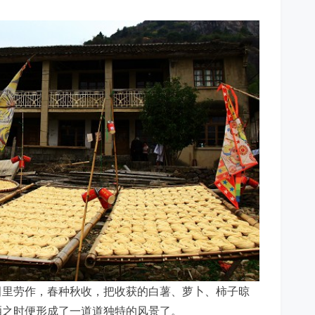
田里劳作，春种秋收，把收获的白薯、萝卜、柿子晾
晒之时便形成了一道道独特的风景了。