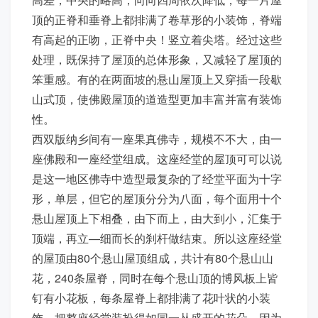
顶的正脊和垂脊上都排满了卷草形的小装饰，脊端
有高起的正吻，正脊中央！竖立着尖塔。经过这些
处理，既保持了屋顶的总体形象，又减轻了屋顶的
笨重感。有的在两面坡的悬山屋顶上又穿插一段歇
山式顶，使佛殿屋顶的道造型更加丰富并富有装饰
性。
西双版纳乡间有一座果真佛寺，规模不不大，由一
座佛殿和一座经堂组成。这座经堂的屋顶可可以说
是这一地区佛寺中造型最复杂的了经堂平面为十字
形，单层，但它的屋顶分分为八面，每个面用十个
悬山屋顶上下相叠，由下而上，由大到小，汇集于
顶端，再立—细而长的刹杆做结束。所以这座经堂
的屋顶由80个悬山屋顶组成，共计有80个悬山山
花，240条屋脊，同时在每个悬山顶的博风板上皆
钉有小花板，每条屋脊上都排满了花叶状的小装
饰，把整座经堂装扮得如同一丛盛开的花朵。因为