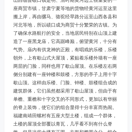
座商贸市镇，甘肃宁夏等地的货物经黄河运至这里
搬上岸，再由骡马、骆驼经旱路分运至山西各县和
河北等地，所以碛口成为商贸十分繁荣的古镇。为
了确保水路航行的安全，当地居民特别在山顶上建
造了一座黑龙庙，它高踞峰巅，俯望黄河，十分有
气势。庙内有供龙神的正殿，有唱戏的乐楼，乐楼
朝外，上有歇山式大屋顶，紧贴着乐楼外墙有一座
两层的门脸，同样也用了歇山屋顶。在乐楼左右两
侧分别建有一座钟楼和鼓楼，方形的亭子上用十字
歇山顶。这样由乐楼、门脸、钟楼、鼓楼组合成的
建筑群体，它们虽然都采用了歇山屋顶，但由于有
单檐、重檐和十字交叉的不同形式，更加以有华丽
的脊上装饰，使它们的组合显得十分丰富而热闹。
福建南靖田螺村有五座大型土楼，组成一个群体，
土楼的屋顶全部覆以青瓦，几乎看不到有什么脊
饰，但是这些土楼有正圆、方形和椭圆之分，组合