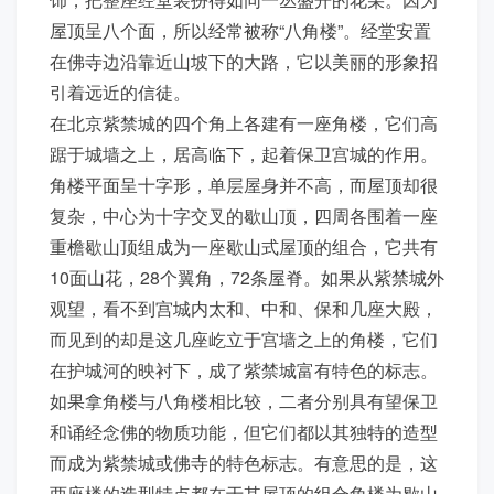
屋顶呈八个面，所以经常被称“八角楼”。经堂安置
在佛寺边沿靠近山坡下的大路，它以美丽的形象招
引着远近的信徒。
在北京紫禁城的四个角上各建有一座角楼，它们高
踞于城墙之上，居高临下，起着保卫宫城的作用。
角楼平面呈十字形，单层屋身并不高，而屋顶却很
复杂，中心为十字交叉的歇山顶，四周各围着一座
重檐歇山顶组成为一座歇山式屋顶的组合，它共有
10面山花，28个翼角，72条屋脊。如果从紫禁城外
观望，看不到宫城内太和、中和、保和几座大殿，
而见到的却是这几座屹立于宫墙之上的角楼，它们
在护城河的映衬下，成了紫禁城富有特色的标志。
如果拿角楼与八角楼相比较，二者分别具有望保卫
和诵经念佛的物质功能，但它们都以其独特的造型
而成为紫禁城或佛寺的特色标志。有意思的是，这
两座楼的造型特点都在于其屋顶的组合角楼为歇山