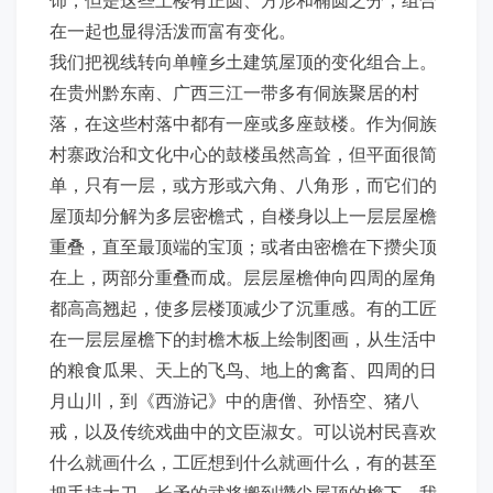
在一起也显得活泼而富有变化。
我们把视线转向单幢乡土建筑屋顶的变化组合上。
在贵州黔东南、广西三江一带多有侗族聚居的村
落，在这些村落中都有一座或多座鼓楼。作为侗族
村寨政治和文化中心的鼓楼虽然高耸，但平面很简
单，只有一层，或方形或六角、八角形，而它们的
屋顶却分解为多层密檐式，自楼身以上一层层屋檐
重叠，直至最顶端的宝顶；或者由密檐在下攒尖顶
在上，两部分重叠而成。层层屋檐伸向四周的屋角
都高高翘起，使多层楼顶减少了沉重感。有的工匠
在一层层屋檐下的封檐木板上绘制图画，从生活中
的粮食瓜果、天上的飞鸟、地上的禽畜、四周的日
月山川，到《西游记》中的唐僧、孙悟空、猪八
戒，以及传统戏曲中的文臣淑女。可以说村民喜欢
什么就画什么，工匠想到什么就画什么，有的甚至
把手持大刀、长矛的武将搬到攒尖屋顶的檐下。我