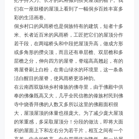
们在一座鼓楼的屋顶上看到了一幅侗乡百姓丰富多
彩的生活画卷。
侗乡村口的风雨桥也是侗族特有的建筑，短者十多
米、长者近百米的风雨桥，工匠把它们的屋顶分作
若干段，在两端桥头和中段把屋顶升高，做成方形
或多角形的攒尖顶，而且还有单层檐、双层檐和多
层檐之分，伸向四方的屋脊，脊端高高翘起，有的
将屋脊刷上白粉，在青山绿水的环境里，这一条条
洁白醒目的屋脊，使风雨桥更添神韵。
在云南西双版纳乡村傣族的佛寺里，由于佛殿中供
奉的佛像既高又大，几乎全民信教的傣族村民到佛
寺中烧香拜佛的人数又多所以这里的佛殿面积很
大，屋顶屋顶的体量也很庞大。为了减少庞大屋顶
的笨重感，多采取屋顶分！分段的做法，即将大面
积的屋面上下和左右分为若干片，相互之间有一个
高差，中央的略高，向向四周依次降低，每一片屋