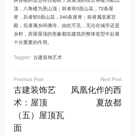
顶，八角楼为悬山顶；前者有0面山花，72条屋
脊，后者郁0面山花，240条屋脊；前者属皇家宫
殿，后者属乡间佛寺。由此可见，无论在城市还是
乡村，房屋屋顶的形象都在建筑的整体造型中起着
十分重要的作用。
Tagged :
古建装饰艺术
文
章
古建装饰艺
凤凰化作的西
导
术：屋顶
夏故都
航
（五）屋顶瓦
面