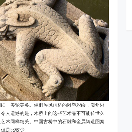
精细，美轮美奂。像侗族风雨桥的雕塑彩绘，潮州湘
。令人遗憾的是，木桥上的这些艺术品不可能传世久
造艺术同样精美。中国古桥中的石雕和金属铸造图案
，但是比较少。