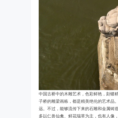
中国古桥中的木雕艺术，色彩鲜艳，刻镂
子桥的雕梁画栋，都是精美绝伦的艺术品
远。不过，能够流传下来的石雕和金属铸
多以仁兽仙禽、鲜花瑞草为主，也有人像