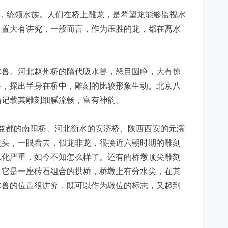
”，统领水族。人们在桥上雕龙，是希望龙能够监视水
位置大有讲究，一般而言，作为压胜的龙，都在离水
水兽。河北赵州桥的隋代吸水兽，怒目圆睁，大有惊
兽，探出半身在桥中，雕刻的比较形象生动。北京八
籍记载其雕刻细腻流畅，富有神韵。
益都的南阳桥、河北衡水的安济桥、陕西西安的元灞
龙头，一眼看去，似龙非龙，很接近六朝时期的雕刻
风化严重，如今不知怎么样了。还有的桥墩顶尖雕刻
，它是一座砖石组合的拱桥，桥墩上有分水尖，在其
水兽的位置很讲究，既可以作为墩位的标志，又起到