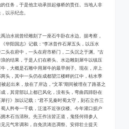
他的任务，于是他主动承担起修桥的责任。当地人非
像，以示纪念。
大禹治水就曾经雕刻了一座石牛卧在水边。据考察，
《华阳国志》记载：“李冰昔作石犀五头，以压水
二头在府中，一头在府市桥门，二头沉之于渊。”古
作浪的结果，于是人们在桥头、水边雕刻犀牛以镇压
犀牛，大概是石雕中用犀牛的最早例子。现在，岸上
那两头，其中一头仍在成都望江楼畔的江中，枯水季
期被起出来，放在了岸边，“文革”期间被埋在了路基之
而成，其背部以上都已风化，没有头，弯曲四蹄卧在
犀行》加以记载：“君不见秦时蜀太守，刻石立作三
。蜀人矜夸一千载，泛滥不近张仪楼。今年灌口损户
高拥木石当清秋。先王作法皆正道，鬼怪何得参人
但见元气常调和，自免洪涛恣凋祭。安得壮士提天