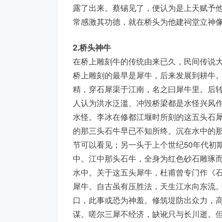
露了出来。蔡锡见了，便认为是上天赋予
常感激其功德，就在桥头为他建祠堂立神
2.桥头神牛
在桥上雕刻牛的传统由来已久，民间传说
桥上雕刻的最早是犀牛，后来发展到耕牛。
精，穿石犀渠于江南，名之曰犀牛里。后转
人认为洪水泛滥、冲毁桥梁都是水怪兴风
水怪。李冰在修都江堰时所刻的这五头石
的那三头石牛早已不知所终。沉在水中的
节可以看见；另一头于上个世纪50年代初
中。江中那头石牛，全身为红色砂石雕琢
水中。关于这五头犀牛，杜甫曾专门作《石
犀牛。自古虽有压胜法，天生江水向东流
口，此事或恐为神羞。修筑堤防出众力，
谋。嗟尔三犀不经济，缺讹只与长川逝。