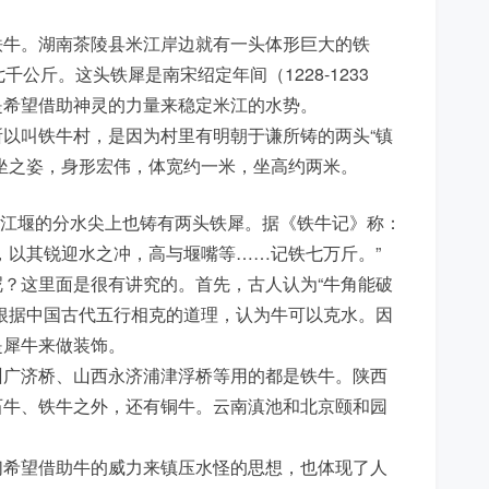
铁牛。湖南茶陵县米江岸边就有一头体形巨大的铁
七千公斤。这头铁犀是南宋绍定年间（1228-1233
是希望借助神灵的力量来稳定米江的水势。
以叫铁牛村，是因为村里有明朝于谦所铸的两头“镇
坐之姿，身形宏伟，体宽约一米，坐高约两米。
们在都江堰的分水尖上也铸有两头铁犀。据《铁牛记》称：
，以其锐迎水之冲，高与堰嘴等……记铁七万斤。”
？这里面是很有讲究的。首先，古人认为“牛角能破
根据中国古代五行相克的道理，认为牛可以克水。因
是犀牛来做装饰。
州广济桥、山西永济浦津浮桥等用的都是铁牛。陕西
石牛、铁牛之外，还有铜牛。云南滇池和北京颐和园
们希望借助牛的威力来镇压水怪的思想，也体现了人