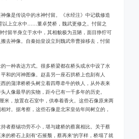
座神像是传说中的水神忖留。《水经注》中记载修造
背以上立水中……董卓焚桥，魏武更修之。忖留之
神忖留半身立于水中，其相貌极为丑陋，面目狰狞可
人搬去神像。自秦始皇设立到魏武帝曹操移去，忖留
念的一种表达方式。很多桥梁都在桥头或水中设了水
目平和的河神图像。赵县另一座石拱桥上也刻有人
陕西的蒲津桥桥头树立着四尊牵牛的铁人，从外表来
桥头人像最早的实物，距今已有一千多年的历史。
3厘米，放置在石室中，供奉着香火。这些石像原来两
剑相对。据考察，这些石像是北宋皇佑年间树立的，
主持者蔡锡功劳不小，堪与建桥的蔡襄相比。关于蔡
来的桥石上刻有“石摧颓，蔡再来”的字样，桥塌了就