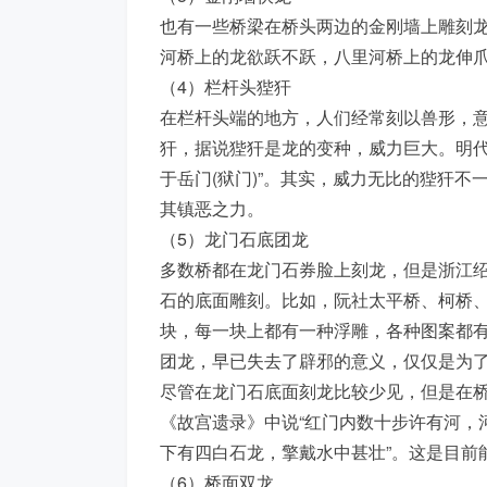
也有一些桥梁在桥头两边的金刚墙上雕刻
河桥上的龙欲跃不跃，八里河桥上的龙伸
（4）栏杆头狴犴
在栏杆头端的地方，人们经常刻以兽形，
犴，据说狴犴是龙的变种，威力巨大。明代
于岳门(狱门)”。其实，威力无比的狴犴
其镇恶之力。
（5）龙门石底团龙
多数桥都在龙门石券脸上刻龙，但是浙江
石的底面雕刻。比如，阮社太平桥、柯桥
块，每一块上都有一种浮雕，各种图案都
团龙，早已失去了辟邪的意义，仅仅是为
尽管在龙门石底面刻龙比较少见，但是在
《故宫遗录》中说“红门内数十步许有河，
下有四白石龙，擎戴水中甚壮”。这是目前
（6）桥面双龙