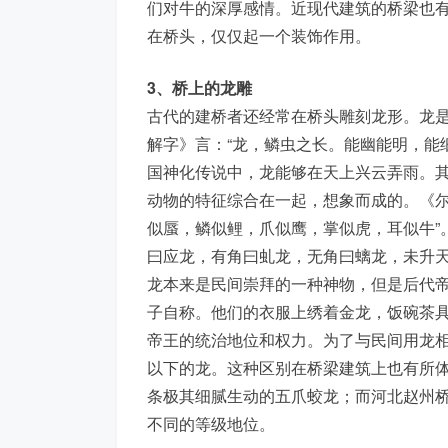
们对牛的深厚感情。近现代建筑的桥梁也
在桥头，仅仅起一个装饰作用。
3、桥上的龙雕
古代的建桥者还经常在桥头雕刻龙形。龙
解字》言：“龙，鳞虫之长。能幽能明，能
国神化传说中，龙能够在天上兴云弄雨。
动物的特征综合在一起，想象而成的。《尔
似蜃，鳞似鲤，爪似鹰，掌似虎，耳似牛”
曰应龙，有角曰虬龙，无角曰螭龙，未升天
龙本来是民间崇拜的一种神物，但是后代
子自称。他们的衣服上绣着金龙，饭碗茶
帝王的统治地位和权力。为了与民间用龙
以下的龙。这种区别在桥梁建筑上也有所
条极其细腻生动的五爪蛟龙；而河北赵州
不同的等级地位。