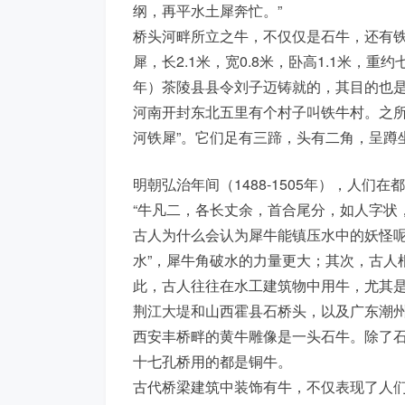
纲，再平水土犀奔忙。”
桥头河畔所立之牛，不仅仅是石牛，还有
犀，长2.1米，宽0.8米，卧高1.1米，重约
年）茶陵县县令刘子迈铸就的，其目的也
河南开封东北五里有个村子叫铁牛村。之所
河铁犀”。它们足有三蹄，头有二角，呈蹲
明朝弘治年间（1488-1505年），人
“牛凡二，各长丈余，首合尾分，如人字状
古人为什么会认为犀牛能镇压水中的妖怪呢
水”，犀牛角破水的力量更大；其次，古人
此，古人往往在水工建筑物中用牛，尤其
荆江大堤和山西霍县石桥头，以及广东潮
西安丰桥畔的黄牛雕像是一头石牛。除了
十七孔桥用的都是铜牛。
古代桥梁建筑中装饰有牛，不仅表现了人