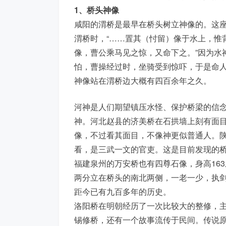
1、桥头神像
咸阳的渭桥是最早在桥头树立神像的。这
渭桥时，“……置其（忖留）像于水上，惟
像，曹公乘马见之惊，又命下之。”因为水
怕，曹操经过时，坐骑受到惊吓，于是命
神像站在渭桥边大概有四百余年之久。
河神是人们期望镇压水怪、保护桥梁的信
神。河北赵县的济美桥在石拱墙上刻有面
像，不过看其面目，不像神更似普通人。
看，是三武一文的官吏。这是目前发现的
福建泉州的万安桥也有四尊石像，身高16
两分立在桥头的南北两侧，一老一少，执
距今已有九百多年的历史。
洛阳桥在明朝经历了一次比较大的整修，
锡修桥，还有一个故事流传于民间。传说原