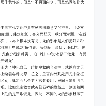
有用牛装饰的，但是牛不再面向水，而是悠闲地卧伏
是中国古代文化中具有民族图腾意义的神兽。《说文
细能巨，能短能长，春分而登天，秋分而潜渊。”在我
其实，世界上根本没有龙，龙的形象是人们把好几种
雅翼》中说龙“角似鹿、头似驼，眼似，项似蛇、腹
。龙也分很多种类，《广雅》中说“有鳞曰蛟龙，有翼
曰蟠龙”。
帝王为了神化自己，维护皇权的合法性，就以真龙天
具上绘着各种龙形，总之，皇宫内外到处用龙来象征
相区别，规定五爪金龙为宫禁专用，民间只能用四爪
体现。比如北京故宫武英殿石桥的栏板上，刻画着两
桥上刻的是三爪蛟龙。因此，不同的龙的形象显示了