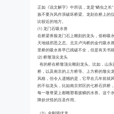
正如《说文解字》中所说，龙是“鳞虫之长
族不要兴风作浪破坏桥梁。龙刻在桥上的
比较近的地方。
(1) 龙门石吸水兽
在桥梁券脸龙门石上雕刻的龙头，俗称吸
天地镇邪恶之态。北京卢沟桥的金代吸水
里桥的吸水兽早已残破不全，但是有关书
(2) 桥墩顶尖龙头
有的桥在桥墩顶尖雕刻龙头。比如，山东
桥，以及南京的上方桥等。上方桥的墩尖
风格，但令人遗憾的是，它早在几年前就
的不似龙头，比如南京郊区的七桥石拱桥
每一墩脊梁上都雕塑着披鳞的水兽。这个
降妖伏怪的压圣作用。
（3）金刚墙伏龙