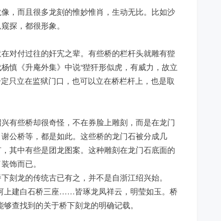
龙像，而且很多龙刻的惟妙惟肖，生动无比。比如沙
爪窥探，都很形象。
意在对付过往的奸宄之辈。有些桥的栏杆头就雕有狴
杨慎《升庵外集》中说“狴犴形似虎，有威力，故立
不一定只立在监狱门口，也可以立在桥栏杆上，也是取
绍兴有些桥却很奇怪，不在券脸上雕刻，而是在龙门
、谢公桥等，都是如此。这些桥的龙门石被分成几
有，其中有些是团龙图案。这种雕刻在龙门石底面的
了装饰而已。
桥下刻龙的传统古已有之，并不是自浙江绍兴始。
河上建白石桥三座……皆琢龙凤祥云，明莹如玉。桥
能够查找到的关于桥下刻龙的明确记载。