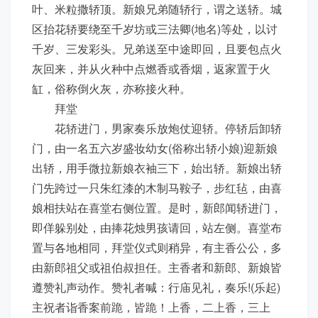
叶、米粒撒轿顶。新娘兄弟随轿行，谓之送轿。城
区抬花轿要绕至千岁坊或三法卿(地名)等处，以讨
千岁、三发彩头。兄弟送至中途即回，且要包点火
灰回来，并从火种中点燃香或香烟，返家置于火
缸，俗称倒火灰，亦称接火种。
拜堂
花轿进门，男家奏乐放炮仗迎轿。停轿后卸轿
门，由一名五六岁盛妆幼女(俗称出轿小娘)迎新娘
出轿，用手微拉新娘衣袖三下，始出轿。新娘出轿
门先跨过一只朱红漆的木制马鞍子，步红毡，由喜
娘相扶站在喜堂右侧位置。是时，新郎闻轿进门，
即佯躲别处，由捧花烛男孩请回，站左侧。喜堂布
置与各地相同，拜堂仪式则稍异，有主香公公，多
由新郎祖父或祖伯叔担任。主香者和新郎、新娘皆
遵赞礼声动作。赞礼者喊：行庙见礼，奏乐!(乐起)
主祝者诣香案前跪，皆跪！上香，二上香，三上