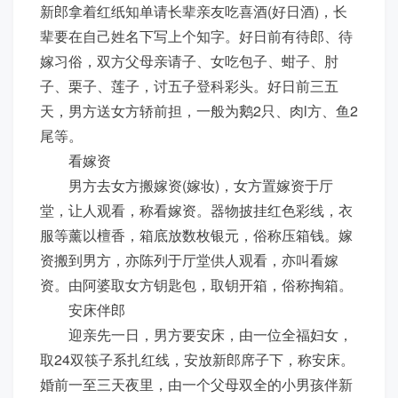
新郎拿着红纸知单请长辈亲友吃喜酒(好日酒)，长
辈要在自己姓名下写上个知字。好日前有待郎、待
嫁习俗，双方父母亲请子、女吃包子、蚶子、肘
子、栗子、莲子，讨五子登科彩头。好日前三五
天，男方送女方轿前担，一般为鹅2只、肉l方、鱼2
尾等。
看嫁资
男方去女方搬嫁资(嫁妆)，女方置嫁资于厅
堂，让人观看，称看嫁资。器物披挂红色彩线，衣
服等薰以檀香，箱底放数枚银元，俗称压箱钱。嫁
资搬到男方，亦陈列于厅堂供人观看，亦叫看嫁
资。由阿婆取女方钥匙包，取钥开箱，俗称掏箱。
安床伴郎
迎亲先一日，男方要安床，由一位全福妇女，
取24双筷子系扎红线，安放新郎席子下，称安床。
婚前一至三天夜里，由一个父母双全的小男孩伴新