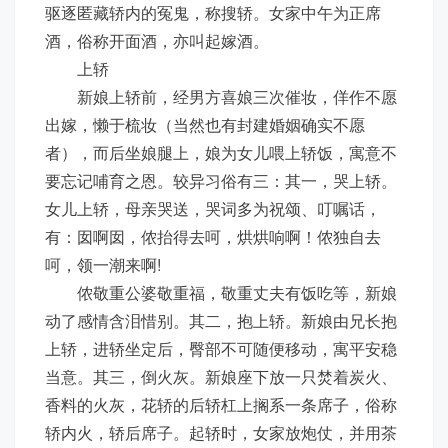
驱逐匿藏轿内的冤鬼，称搜轿。女家中午为正席
酒，俗称开面酒，亦叫起嫁酒。
上轿
新娘上轿前，经男方喜娘三次催妆，佯作不愿
出嫁，懒于梳妆（当然也有封建婚姻确实不愿
者），而后坐娘腿上，娘为女儿喂上轿饭，寓意不
要忘记哺育之恩。较异习俗有三：其一，哭上轿。
女儿上轿，母亲哭送，哭词多为祝颂、叮嘱话，
有：囡啊囡，侬抬得去呵，烘烘响啊！侬独自去
呵，领一潮来啊!
侬敬重公婆敬重福，敬重丈夫有饭吃等，新娘
动了感情含泪惜别。其二，抱上轿。新娘由兄长抱
上轿，进轿坐定后，臀部不可随便移动，寓平安稳
当意。其三，倒火灰。新娘座下放一只焚着炭火、
香料的火灰，花轿的后轿杠上搁系一条席子，俗称
轿内火，轿后席子。起轿时，女家放炮仗，并用茶