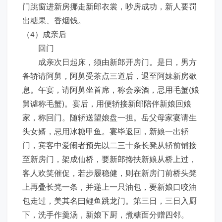
门跳窗进新房挪走新郎衣裳，吵房成功，新人要罚
出糖果、香烟钱。
（4）成亲后
回门
成亲次日起床，须由新郎开房门。是日，男方
备轿请阿舅，阿舅受茶点三道后，退至阿妹新房歇
息。午宴，请阿舅坐首席，称会亲酒，忌用毛蟹(娘
舅谑称毛蟹)。宴后，用便轿接新郎陪伴新娘回娘
家，称回门。随轿送望娘盘一担。岳父母家宴请生
头女婿，忌用冰糖甲鱼。宴毕返回，新娘一出轿
门，宾客中爱闹者预先以二三十条长凳从轿前铺接
至新房门，架成仙桥，要新郎搀扶新娘从桥上过，
客人欢笑催促，若步履稳健，则在新房门前桥头凳
上再叠长凳一条，并递上一只油包，要新娘口咬油
包走过，美其名曰鲤鱼跳龙门。第三日，三日入厨
下，洗手作羹汤，新娘下厨，煮糖面分赠四邻。