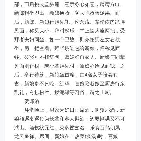
部，而后挑去盖头篷，意示称心如意，谓请方巾。
新郎稍坐即出，新娘换妆，客人吃换妆汤果。而
后，新郎、新娘行拜见礼，论亲疏、辈份依序跪拜
见面，称见大小。拜时起乐，堂上摆大座两把，受
拜者夫妇同坐，如一个已故，则亦按男左女右就
坐，另一把空着。拜毕赐红包给新娘，俗称见面
钱。公婆可不掏红包，谓媳妇自家人。新娘与同辈
见面则作揖，若小辈拜见时，新娘亦给见面钱。之
后，举行待筵，新娘坐首席，由4名女子陪宴劝
食，新娘多不真吃。筵毕，喜娘陪新娘至厨房行亲
割礼，有捞粉丝、摸泥鳅等习俗，谓之上厨。
贺郎酒
拜堂晚上，男家为好日正席酒，叫贺郎酒，新
娘须逐桌逐位为长辈和客人斟酒，酒要斟满又不可
淌出。酒饮状元红，菜多鸳鸯名，乐奏百鸟朝凤、
龙凤呈祥。席间，新娘在上热菜(换汤)时，喜娘