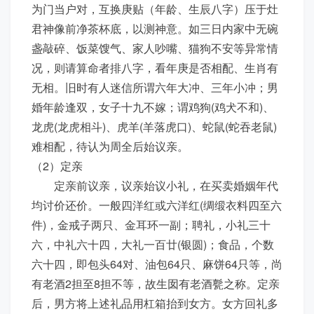
为门当户对，互换庚贴（年龄、生辰八字）压于灶
君神像前净茶杯底，以测神意。如三日内家中无碗
盏敲碎、饭菜馊气、家人吵嘴、猫狗不安等异常情
况，则请算命者排八字，看年庚是否相配、生肖有
无相。旧时有人迷信所谓六年大冲、三年小冲；男
婚年龄逢双，女子十九不嫁；谓鸡狗(鸡犬不和)、
龙虎(龙虎相斗)、虎羊(羊落虎口)、蛇鼠(蛇吞老鼠)
难相配，待认为周全后始议亲。
（2）定亲
定亲前议亲，议亲始议小礼，在买卖婚姻年代
均讨价还价。一般四洋红或六洋红(绸缎衣料四至六
件)，金戒子两只、金耳环一副；聘礼，小礼三十
六，中礼六十四，大礼一百廿(银圆)；食品，个数
六十四，即包头64对、油包64只、麻饼64只等，尚
有老酒2担至8担不等，故生囡有老酒甏之称。定亲
后，男方将上述礼品用杠箱抬到女方。女方回礼多