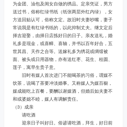
为金团、油包及闺女自做的绣品。定亲凭证，男方
送过书，俗称红绿书纸（纸张两层外红内绿），女
方送回贴认可，俗称文定。故旧时夫妻吵嘴，妻子
常说我是有红绿书纸的，以此抑制丈夫。继文定后
择吉迎娶，由择日店拣好日的日子。亲友送礼，婚
礼多是现金，或喜幛、喜轴，并书以百年好合，五
世其昌、天作之合等。送嫁礼多为绣花或绸缎被
面、被头或日用器物，亦有送红枣、花生、桂圆、
莲子，寓早生贵子意。
旧时有媒人首次进门不能喝茶的习俗，谓媒不
饮茶，说喝了茶要冲淡婚事。又称媒人为媒百橱，
媒成能吃上百餐，要酬以谢媒酒，但婚后如夫妻不
和或婆媳不睦，媒人有调解责任。
（3）成亲
请吃酒
迎亲日子叫好日。俗谚请吃酒，拜生，好日前