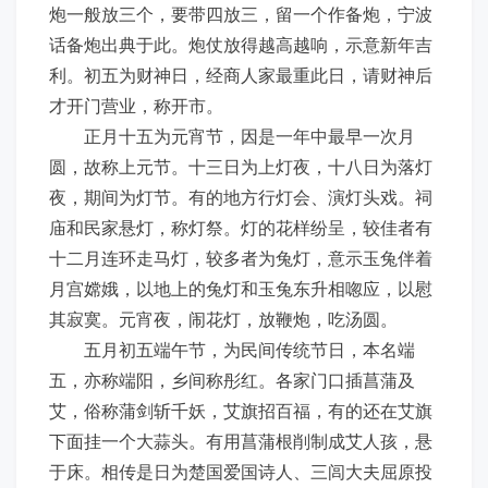
炮一般放三个，要带四放三，留一个作备炮，宁波
话备炮出典于此。炮仗放得越高越响，示意新年吉
利。初五为财神日，经商人家最重此日，请财神后
才开门营业，称开市。
正月十五为元宵节，因是一年中最早一次月
圆，故称上元节。十三日为上灯夜，十八日为落灯
夜，期间为灯节。有的地方行灯会、演灯头戏。祠
庙和民家悬灯，称灯祭。灯的花样纷呈，较佳者有
十二月连环走马灯，较多者为兔灯，意示玉兔伴着
月宫嫦娥，以地上的兔灯和玉兔东升相唿应，以慰
其寂寞。元宵夜，闹花灯，放鞭炮，吃汤圆。
五月初五端午节，为民间传统节日，本名端
五，亦称端阳，乡间称彤红。各家门口插菖蒲及
艾，俗称蒲剑斩千妖，艾旗招百福，有的还在艾旗
下面挂一个大蒜头。有用菖蒲根削制成艾人孩，悬
于床。相传是日为楚国爱国诗人、三闾大夫屈原投