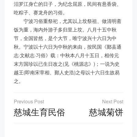
汨罗江身亡的日子，为纪念屈原，民间有悬香袋、
吃粽子、赛龙舟的习俗。
宁波习俗重祭祀，尤其以上坟祭祖、做清明斋
饭为重，海内外游子多归里上坟。八月十五中秋
节，全国皆然，是个大节，唯宁波兴十六日为中
秋。宁波以十六日为中秋的来由，按民国《鄞县通
志·文献志·习俗》载：中秋本八月十五日，相传元
末方国珍以已生日改之(见《桃源志》)；一说为史
越王(即南宋宰相、鄞人史浩)之母以十六日生故易
之。
文
章
慈城生育民俗
慈城菊饼
导
航