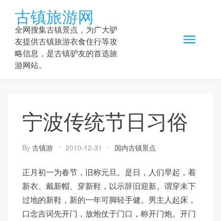
Skip
古镇旅游网
to
content
全网搜集古镇景点，为广大驴
友提供古镇旅游衣食住行等攻
略信息，是古镇驴友的首选旅
游网站。
宁波传统节日习俗
By
古镇游
2010-12-31
国内古镇景点
正月初一为春节，旧称元旦。是日，人们早起，着
新衣、戴新帽、穿新鞋，以示辞旧迎新。谓穿未下
过地的新鞋，新的一年可脚轻手健。男主人起床，
口念吉词先开门，放炮仗于门口，称开门炮。开门