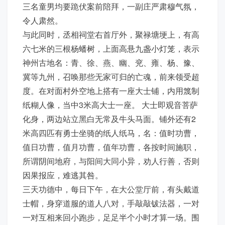
三名童男均要跪伏案前陪拜，一副庄严肃穆气氛，
令人肃然。
与此同时，丞相祠堂右首厅外，聚禄塘埂上，有高
六七米的三根杨蟠树，上面高悬九盏小灯笼，表示
神州古地名：青、徐、燕、幽、兖、雍、杨、豫、
冀等九州，召唤那些无家可归的亡魂，前来领受超
度。在对面村外空地上搭有一座大士铺，内用篾制
纸糊人像，当中3米高大士一座。 大士即观音菩萨
化身，两边站立黑白无常及牛头马面。铺外还有2
米高四匹有勇士坐骑的纸人纸马，名：值时功曹，
值日功曹，值月功曹，值年功曹，各按时间施职，
所谓阴间地府，与阳间大同小异，劝人行善，否则
因果报应，难逃其咎。
三天功德中，每日下午，在大公堂厅前，有头戴道
士帽，身穿道服的道人八对，手敲敲钹法器，一对
一对互相来回小跑步，足足半个小时才算一场。围