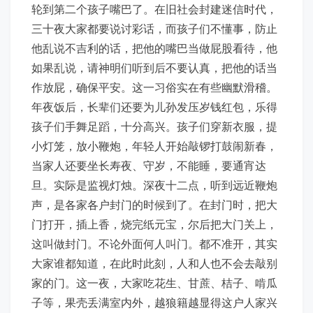
轮到第二个孩子嘴巴了。在旧社会封建迷信时代，
三十夜大家都要说讨彩话，而孩子们不懂事，防止
他乱说不吉利的话，把他的嘴巴当做屁股看待，他
如果乱说，请神明们听到后不要认真，把他的话当
作放屁，确保平安。这一习俗实在有些幽默滑稽。
年夜饭后，长辈们还要为儿孙发压岁钱红包，乐得
孩子们手舞足蹈，十分高兴。孩子们穿新衣服，提
小灯笼，放小鞭炮，年轻人开始敲锣打鼓闹新春，
当家人还要坐长寿夜、守岁，不能睡，要通宵达
旦。实际是监视灯烛。深夜十二点，听到远近鞭炮
声，是各家各户封门的时候到了。在封门时，把大
门打开，插上香，烧完纸元宝，尔后把大门关上，
这叫做封门。不论外面何人叫门。都不准开，其实
大家谁都知道，在此时此刻，人和人也不会去敲别
家的门。这一夜，大家吃花生、甘蔗、桔子、啃瓜
子等，果壳丢满室内外，越狼籍越显得这户人家兴