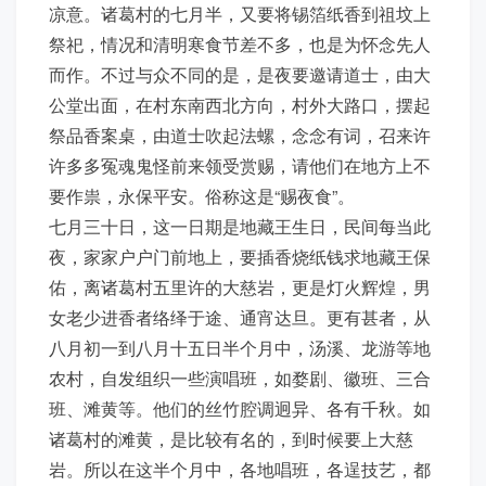
凉意。诸葛村的七月半，又要将锡箔纸香到祖坟上
祭祀，情况和清明寒食节差不多，也是为怀念先人
而作。不过与众不同的是，是夜要邀请道士，由大
公堂出面，在村东南西北方向，村外大路口，摆起
祭品香案桌，由道士吹起法螺，念念有词，召来许
许多多冤魂鬼怪前来领受赏赐，请他们在地方上不
要作祟，永保平安。俗称这是“赐夜食”。
七月三十日，这一日期是地藏王生日，民间每当此
夜，家家户户门前地上，要插香烧纸钱求地藏王保
佑，离诸葛村五里许的大慈岩，更是灯火辉煌，男
女老少进香者络绎于途、通宵达旦。更有甚者，从
八月初一到八月十五日半个月中，汤溪、龙游等地
农村，自发组织一些演唱班，如婺剧、徽班、三合
班、滩黄等。他们的丝竹腔调迥异、各有千秋。如
诸葛村的滩黄，是比较有名的，到时候要上大慈
岩。所以在这半个月中，各地唱班，各逞技艺，都