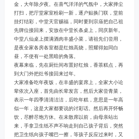
金，大年除夕夜。在喜气洋洋的气氛中，大家掸尘
打扫，把厅堂家室粉刷一新，逐户贴换门联，堂前
挂灯结彩，中堂天官赐福，同时要到宗庙把自己祖
先牌位接回来，安放在中堂长条桌上，同庆新年。
中堂八仙桌上摆满酒肉丰盛小菜，请祖先们尝用，
是夜全家各房各室都是红烛高烧，照耀得如同白
昼，不使有一处黑暗的角落。
夜幕来临，先在厨灶间布置好红烛，香茶糕点，再
到大门外把灶爷接回来过年。
大家准备吃年夜饭，在丰盛的宴席上，全家大小论
辈依次入座，首先由长辈发言，然后大家尝青菜，
表示一年四季清清洁洁，后吃年糕，意思是一年高
似一年，这是大家都要说的讨彩话。然后再开怀畅
饮，尽醉尽饱方休。在未散席以前，由母亲站出
来，手拿卫生纸不声不响走到自己孩子背后，突然
把卫生纸向孩子嘴巴一擦，等孩子反应过来时，又