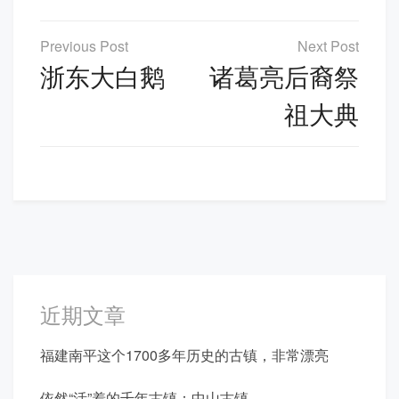
文
章
浙东大白鹅
诸葛亮后裔祭
导
祖大典
航
近期文章
福建南平这个1700多年历史的古镇，非常漂亮
依然“活”着的千年古镇：中山古镇