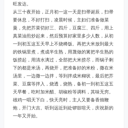
旺发达。
从三十夜开始，正月初一这一天是扫帚诞辰，扫帚
要休息，不好打扫，凌晨时候，主妇们准备做菜
羹，先把芥菜切好三、四斤，豆腐三、四斤，用上
真菜油煎炒起来，然后预算好家里多少人数，从初
一到初五这五天早上不烧稀饭。再把大米放到最大
的铁锅里煮，煮成半生熟，用蔑做的篱把半生熟的
饭捞起，用清水漓过，全部把大米捞尽，而锅子剩
下的都是米汤，再烧开，把准备好的米粉，撒在米
汤里，一边撒一边拌，等到拌成米糊状，最后把芥
菜、豆腐等拌入，烧透，烧熟，备初一到初五这五
天早餐，吃时加米醋、胡椒粉等调料，其味无穷。
雄鸡一唱天下白，快天亮时，主人又要备香烛鞭
炮，开门大吉。听到远近到处锣鼓喧天，庆祝新的
一年又开始。