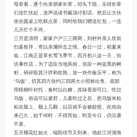
母牵着，逐个向亲朋家长辈，叩头下跪，乐得长辈
们连忙扶起，连声说读书戴顶讨彩话。然后让大伙
坐在圆桌上吃糕点茶，同时给我们赠送红包，一连
几天忙个不停。
三月是清明，家家户户三三两两，到村外亲人坟前
扫墓祭拜，寄以亲属怀念之情。春日一过，初夏来
临，江南正是草长莺飞季节，四月初八这一天，街
坊黍作店，为了适应当地风俗，供应一种蓝黑的树
籽，研碎取其汁拌和炊熟，放一块作板压平，称为
“乌饭”，切其四方块约三四两大小照称出售。底部
用梧桐叶衬托，食时以白糖，其味香甜可口。吃过
乌饭，俗说可以避邪，儿童吃过之后，把乌饭米粒
粘在脸上、额上几颗，以后就不会被蚊咬。此俗由
来已久，始于何时，不得而知，时至今日，仍沿袭
不衰。
五月榴花红如火，端阳佳节又到来。地处江河湖海