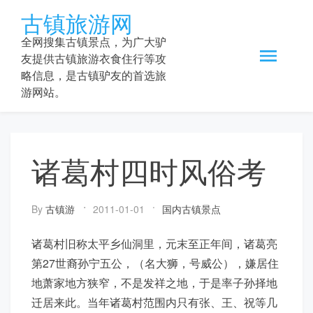
Skip
古镇旅游网
to
content
全网搜集古镇景点，为广大驴
友提供古镇旅游衣食住行等攻
略信息，是古镇驴友的首选旅
游网站。
诸葛村四时风俗考
By
古镇游
2011-01-01
国内古镇景点
诸葛村旧称太平乡仙洞里，元末至正年间，诸葛亮
第27世裔孙宁五公，（名大狮，号威公），嫌居住
地萧家地方狭窄，不是发祥之地，于是率子孙择地
迁居来此。当年诸葛村范围内只有张、王、祝等几