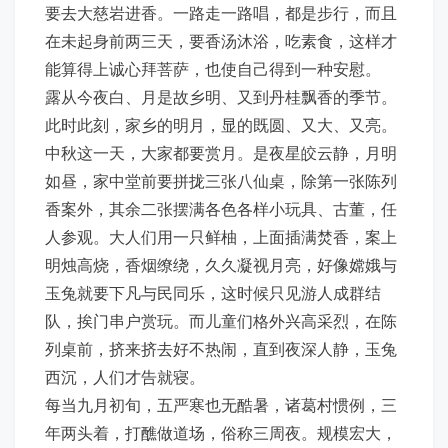
要去大慈岩进香。一路走一路唱，都是步行，而且
在未起身前两三天，要香汤沐浴，吃素食，这样才
能算得上诚心拜菩萨，也使自己得到一种安慰。
露从今夜白、月是故乡明、又到丹桂飘香的季节。
此时此刻，家乡的明月，显的既圆、又大、又亮。
中秋这一天，大家都要赏月。是夜星皎云静，月明
如昼，家中堂前要拼拢三张八仙桌，除第一张陈列
香案外，其余二张摆满各色各样小玩具、古董，任
人参观。大人们用一只鲜柚，上面插满焚香，案上
明烛高烧，香烟缭绕，久久凝视月亮，好像嫦娥与
玉兔就要下凡与民同乐，这时候只见游人成群结
队，挨门串户赏玩。而儿童们格外兴高采烈，在陈
列桌前，挤来挤去好不热闹，直到夜深人静，玉兔
西沉，人们才告就寝。
每当九月初旬，五严寒也无酷暑，诸葛村惯例，三
年两头着，打醮做道场，俗称三周夜。规模宏大，