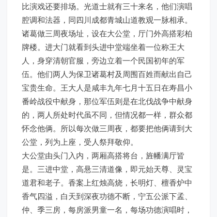
比演戏还要排场。光道士就有三十来名，他们演唱
腔调和法器，同四川成都青城山道教观一脉相承。
诸葛做三周夜场址，设在大公堂，厅门外高搭彩柏
牌楼。进大门就看到头进中堂端坐着一位称王大
人，身穿清朝官服，旁边立着一个民国初年的军
伍。他们两人为保卫诸葛村及周围百姓而献出自己
宝贵生命。王大人是咸丰九年七月十五日在寿昌小
番岭战役中献身，那位军伍则是在北伐战争中献身
的，两人所处时代虽不同，但情况都一样，群众都
怀念他俩。所以每次做三周夜，都要把他俩请到大
公堂，列为上座，受人祭拜敬仰。
大公堂由头门入内，两厢高搭将台，旌幡满厅皆
是。三进中堂，高悬三清道像，即元始天尊、灵宝
道君和老子。香案上红烛高烧，长明灯、檀香炉中
香气四溢，白天到深夜功德不断，宁五公派下孟、
仲、季三房，每房派男童一名，每场功德演唱时，