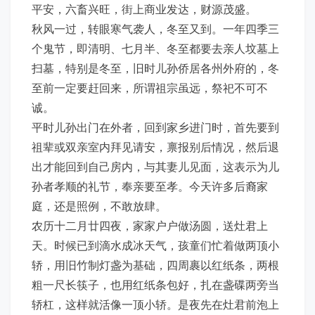
平安，六畜兴旺，街上商业发达，财源茂盛。
秋风一过，转眼寒气袭人，冬至又到。一年四季三
个鬼节，即清明、七月半、冬至都要去亲人坟墓上
扫墓，特别是冬至，旧时儿孙侨居各州外府的，冬
至前一定要赶回来，所谓祖宗虽远，祭祀不可不
诚。
平时儿孙出门在外者，回到家乡进门时，首先要到
祖辈或双亲室内拜见请安，禀报别后情况，然后退
出才能回到自己房内，与其妻儿见面，这表示为儿
孙者孝顺的礼节，奉亲要至孝。今天许多后裔家
庭，还是照例，不敢放肆。
农历十二月廿四夜，家家户户做汤圆，送灶君上
天。时候已到滴水成冰天气，孩童们忙着做两顶小
轿，用旧竹制灯盏为基础，四周裹以红纸条，两根
粗一尺长筷子，也用红纸条包好，扎在盏碟两旁当
轿杠，这样就活像一顶小轿。是夜先在灶君前泡上