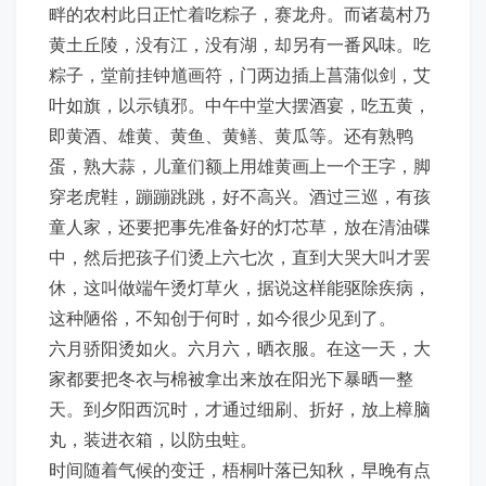
畔的农村此日正忙着吃粽子，赛龙舟。而诸葛村乃
黄土丘陵，没有江，没有湖，却另有一番风味。吃
粽子，堂前挂钟馗画符，门两边插上菖蒲似剑，艾
叶如旗，以示镇邪。中午中堂大摆酒宴，吃五黄，
即黄酒、雄黄、黄鱼、黄鳝、黄瓜等。还有熟鸭
蛋，熟大蒜，儿童们额上用雄黄画上一个王字，脚
穿老虎鞋，蹦蹦跳跳，好不高兴。酒过三巡，有孩
童人家，还要把事先准备好的灯芯草，放在清油碟
中，然后把孩子们烫上六七次，直到大哭大叫才罢
休，这叫做端午烫灯草火，据说这样能驱除疾病，
这种陋俗，不知创于何时，如今很少见到了。
六月骄阳烫如火。六月六，晒衣服。在这一天，大
家都要把冬衣与棉被拿出来放在阳光下暴晒一整
天。到夕阳西沉时，才通过细刷、折好，放上樟脑
丸，装进衣箱，以防虫蛀。
时间随着气候的变迁，梧桐叶落已知秋，早晚有点