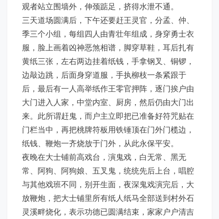
观者站立围墙外，伸颈踮足，挤得水泄不通。
三天道场圆满后，下午还要赶王灵官，分孟、仲、
季三个小组，每组四人由青壮年组成，身穿勇士衣
服，脸上画着凶神恶煞相谱，脚穿草鞋，耳后扎有
黄纸三张，左右两边挂着纸钱，手拿钢叉、铜锣，
边敲边跳，后面身穿道服，手执柳枝一条紧跟于
后，最后有一人高举纸作王零官押阵，逐门挨户由
大门进入人家，中堂内室、厨房，然后仍由大门出
来。此所谓赶鬼，而户主立即把已准备好符咒贴在
门栏当中，再把桃牌符板用铁锤顶在门外门榄边，
纸钱、鞭炮一齐烧放于门外，从此永保平安。
夜晚在大士铺前高戏台，演鬼戏，白无常、黑无
常、阿狗、阿狗娘、五叉鬼，统统先后上台，唱腔
与其他戏班不同，别开生面，夜深鬼戏演完后，大
放鞭炮，把大士铺里所有纸人纸马全部送到村外石
灵溪畔烧化，表示功德已圆满结束，家家户户清吉