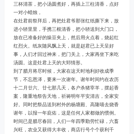
三杯清茶，把小汤圆煮好，再插上三柱清香，点好
一对小蜡烛，
在灶君前祭拜后，再把灶君爷那张红纸撕下来，放
进小轿里里，手携三根清香，把小轿送到大门口，
放在已准备好的燥豆夹上，然后用火点着，烧起红
红烈火。纸灰随风飘上天，就是赵君已上天呈好
事，人们才回过神来，把门关上，大家再坐下来吃
汤圆。这是灶君上天的大郅情形。
到了腊月将尽时候，大家在这天时地利好收成季
节，不忘恩泽，要来一次谢年。谢年时间约在农历
十二月廿六、廿七那几天，各户杀猪宰羊，摆起香
案，隆重地祭告天地，祈祷明年平安清吉，全家安
好。同时把祭品送到村外的杨塘殿、高隆喵去烧香
谢年，以报一年庇佑，这是任何人家都做的惯例。
时间已是腊尽春回，人们一年四季勤劳忙碌，六畜
兴旺，农业又获得大丰收，商店行号个个获利千