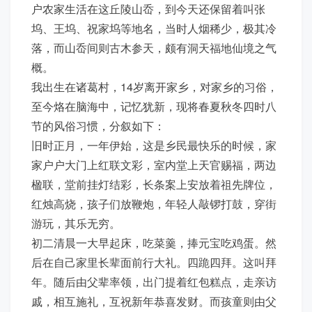
户农家生活在这丘陵山岙，到今天还保留着叫张
坞、王坞、祝家坞等地名，当时人烟稀少，极其冷
落，而山岙间则古木参天，颇有洞天福地仙境之气
概。
我出生在诸葛村，14岁离开家乡，对家乡的习俗，
至今烙在脑海中，记忆犹新，现将春夏秋冬四时八
节的风俗习惯，分叙如下：
旧时正月，一年伊始，这是乡民最快乐的时候，家
家户户大门上红联文彩，室内堂上天官赐福，两边
楹联，堂前挂灯结彩，长条案上安放着祖先牌位，
红烛高烧，孩子们放鞭炮，年轻人敲锣打鼓，穿街
游玩，其乐无穷。
初二清晨一大早起床，吃菜羹，捧元宝吃鸡蛋。然
后在自己家里长辈面前行大礼。四跪四拜。这叫拜
年。随后由父辈率领，出门提着红包糕点，走亲访
戚，相互施礼，互祝新年恭喜发财。而孩童则由父