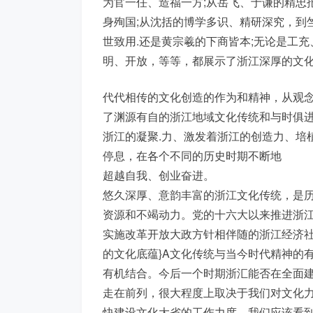
为官一任、造福一方;从岳飞、于谦的精忠
身殉国;从沈括的博学多识、精研深究，到
世致用.还是黄宗羲的下商皆本;无论是工
明、开放，等等，都展示了浙江深厚的文
代代相传的文化创造的作为和精神，从观念
了渊源有自的浙江地域文化传统和与时俱进
浙江的凝聚.力、激发着浙江的创造力、培
停息，在各个不同的历史时期不断地
超越自我、创业奋进。
悠久深厚、意韵丰富的浙江文化传统，是历
资源和不竭动力。党的十六大以来推进浙江
实施改革开放大政方针相伴随的浙江经济社会
的文化底蕴}A文化传统与当今时代精神的有
有机结合。今后一个时期浙汇能否在全面
走在前列，很大程度上取决于我们对文化
快建设文化大省的工作力度。我们应该看