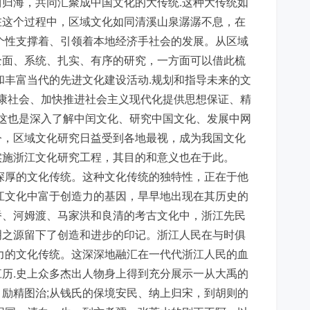
归海，共同汇聚成中国文化的大传统.这种大传统如
在这个过程中，区域文化如同清溪山泉潺潺不息，在
个性支撑着、引领着本地经济手社会的发展。从区域
全面、系统、扎实、有序的研究，一方面可以借此梳
和丰富当代的先进文化建设活动.规划和指导未来的文
小康社会、加快推进社会主义现代化提供思想保证、精
，这也是深入了解中闰文化、研究中国文化、发展中网
今，区域文化研究日益受到各地最视，成为我国文化
实施浙江文化研究工程，其目的和意义也在于此。
深厚的文化传统。这种文化传统的独特性，正在于他
江文化中富于创造力的基因，旱早地出现在其历史的
桥、河姆渡、马家洪和良清的考古文化中，浙江先民
明之源留下了创造和进步的印记。浙江人民在与时俱
力的文化传统。这深深地融汇在一代代浙江人民的血
历.史上众多杰出人物身上得到充分展示一从大禹的
励精图治;从钱氏的保境安民、纳上归宋，到胡则的