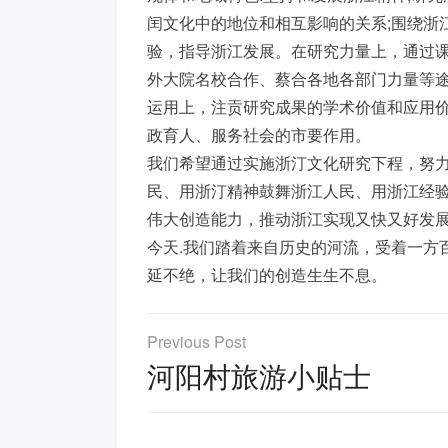
闰文化中的地位和相互影响的关系;围绕浙
验，指导浙江发展。在研究力量上，通过
外大院名校合作、蔡合各地各部门力量等
运用上，注贡研究成果的学术价值和应用价
政育人、服务社会的市要作用。
我们希望通过实施浙汀文化研究下程，努
民、用浙汀精神鼓舞浙江人民、用浙江经
伟大创造能力，推动浙江实现又快又好发
今天.我们踏着来自历史的河流，受着一方
延不绝，让我们的创造生生不息。
文
章
河阳村旅游小贴士
导
航