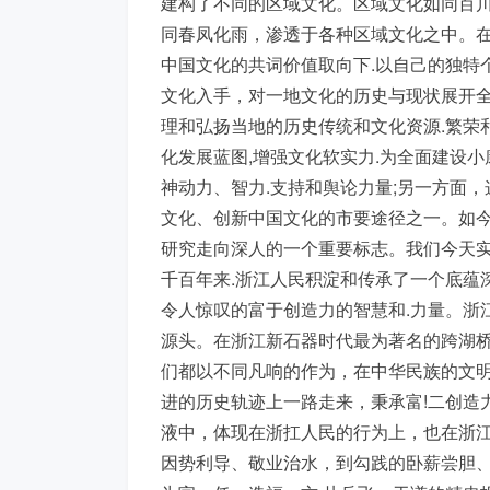
建构了不同的区域文化。区域文化如同百川
同春凤化雨，渗透于各种区域文化之中。
中国文化的共词价值取向下.以自己的独特
文化入手，对一地文化的历史与现状展开
理和弘扬当地的历史传统和文化资源.繁荣
化发展蓝图,增强文化软实力.为全面建设
神动力、智力.支持和舆论力量;另一方面
文化、创新中国文化的市要途径之一。如
研究走向深人的一个重要标志。我们今天
千百年来.浙江人民积淀和传承了一个底蕴
令人惊叹的富于创造力的智慧和.力量。浙
源头。在浙江新石器时代最为著名的跨湖
们都以不同凡响的作为，在中华民族的文
进的历史轨迹上一路走来，秉承富!二创造
液中，体现在浙扛人民的行为上，也在浙江
因势利导、敬业治水，到勾践的卧薪尝胆、