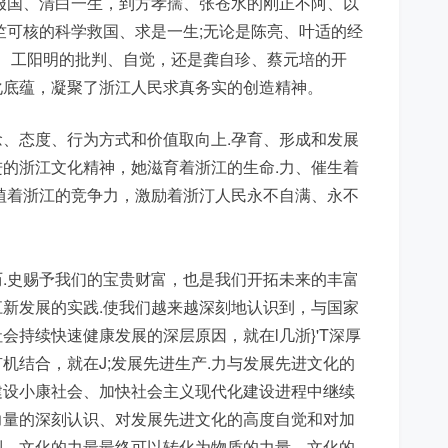
报国、清白一生，到方孝孺、张苍水的刚正不阿、以
竺可核的科学救国、求是一生;无论是陈亮、叶适的经
充、工阳明的批判、自觉，还是龚自珍、蔡元培的开
化底蕴，凝聚了浙江人民求真务实的创造精神。
、态度、行为方式和价值取向上.孕育、形成和发展
的浙江文化精神，她滋育着浙江的生命.力、催生着
植着浙江的竞争力，激励着浙汀人民永不自满、永不
.史赐予我们的宝贵财富，也是我们开拓未来的丰富
新发展的实践.使我们越来越深刻地认识到，与国家
持续快速健康发展的深层原因，就在l几浙}'T深厚
机结合，就在J;发展先进生产.力与发展先进文化的
建设小康社会、加快社会主义现代化建设进程中继续
力量的深刻认识、对发展先进文化的高度自觉和对加
到，文化的力最最终可以转化为物质的力量，文化的