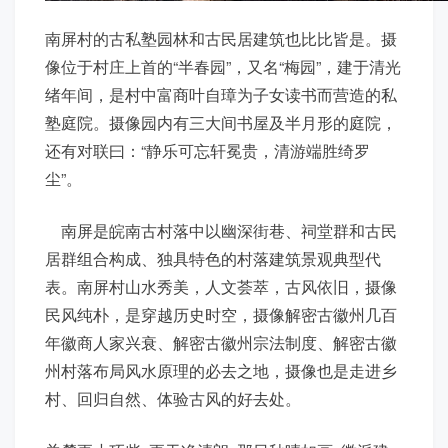
南屏村的古私塾园林和古民居建筑也比比皆是。摄
像位于村庄上首的“半春园”，又名“梅园”，建于清光
绪年间，是村中富商叶自璋为子女读书而营造的私
塾庭院。摄像园内有三大间书屋及半月形的庭院，
还有对联曰：“静乐可忘轩冕贵，清游端胜绮罗
尘”。
南屏是皖南古村落中以幽深街巷、祠堂群和古民
居群组合构成、独具特色的村落建筑景观典型代
表。南屏村山水秀美，人文荟萃，古风依旧，摄像
民风纯朴，是穿越历史时空，摄像解密古徽州几百
年徽商人家兴衰、解密古徽州宗法制度、解密古徽
州村落布局风水原理的必去之地，摄像也是走进乡
村、回归自然、体验古风的好去处。