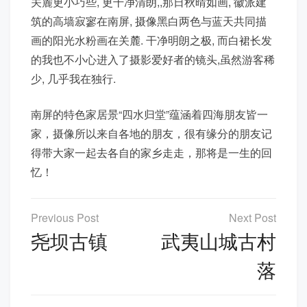
关麓更小巧些, 更干净清朗,,那日秋晴如画, 徽派建
筑的高墙寂寥在南屏, 摄像黑白两色与蓝天共同描
画的阳光水粉画在关麓. 干净明朗之极, 而白裙长发
的我也不小心进入了摄影爱好者的镜头,虽然游客稀
少, 几乎我在独行.
南屏的特色家居景“四水归堂”蕴涵着四海朋友皆一
家，摄像所以来自各地的朋友，很有缘分的朋友记
得带大家一起去各自的家乡走走，那将是一生的回
忆！
文
章
尧坝古镇
武夷山城古村
导
落
航