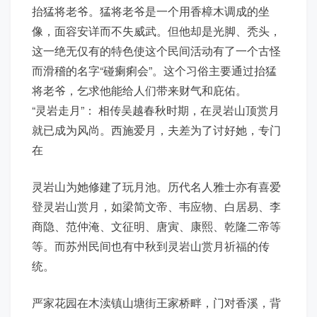
抬猛将老爷。猛将老爷是一个用香樟木调成的坐
像，面容安详而不失威武。但他却是光脚、秃头，
这一绝无仅有的特色使这个民间活动有了一个古怪
而滑稽的名字“碰瘌痢会”。这个习俗主要通过抬猛
将老爷，乞求他能给人们带来财气和庇佑。
“灵岩走月”： 相传吴越春秋时期，在灵岩山顶赏月
就已成为风尚。西施爱月，夫差为了讨好她，专门
在
灵岩山为她修建了玩月池。历代名人雅士亦有喜爱
登灵岩山赏月，如梁简文帝、韦应物、白居易、李
商隐、范仲淹、文征明、唐寅、康熙、乾隆二帝等
等。而苏州民间也有中秋到灵岩山赏月祈福的传
统。
严家花园在木渎镇山塘街王家桥畔，门对香溪，背