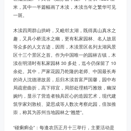
米，其中一半篇幅画了木渎，木渎当年之繁华可见
一斑。
木渎四周群山拱峙，又毗邻太湖，既得真山真水之
趣，又具小桥流水之幽，更有私家园林、名人故居
等众多的人文古迹，因而，木渎景区名列太湖风景
区十三个景区之首。作为中国唯一的园林古镇，木
渎在明清时有私家园林 30 多处，迄今仍保留了 10
余处。其中，严家花园乃乾隆的老师、中国最长寿
的诗人沈德潜故居，后归木渎首富严国馨，园中布
局疏密曲折，高下得宜，局部处理精巧雅致，幽深
婉约，显示了营造者独具匠心的造园艺术，现代建
筑学家刘敦桢、梁思成等人数次考察此园，倍加推
崇，称其为苏州当地园林之“翘楚”。
“碰瘌痢会”：每逢农历正月十三举行，主要活动是