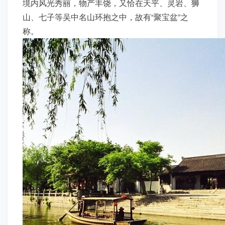
境内风光秀丽，物产丰饶，又恰在天平、灵岩、狮
山、七子等吴中名山环抱之中，故有“聚宝盆”之
称。