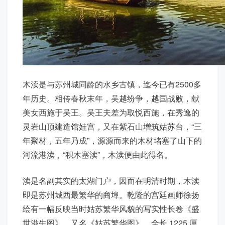
木渎是与苏州城同龄的水乡古镇，迄今已有2500多
年历史。相传春秋末年，吴越纷争，越国战败，献
美女西施于吴王。吴王夫差为取悦西施，在秀逸的
灵岩山顶建造馆娃宫，又在紫石山增筑姑苏台，“三
年聚材，五年乃成”，源源而来的木材堵塞了山下的
河流港渎，“积木塞渎”，木渎便由此得名。
渎是名副其实的太湖门户，因而在明清时期，木渎
即是苏州城西最繁华的商埠。乾隆的宫廷画师徐扬
绘有一幅反映当时姑苏繁华风貌的写实性长卷《盛
世滋生图》，又名《姑苏繁华图》，全长 1225 厘