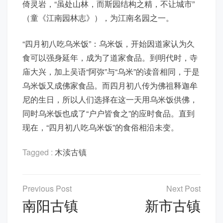
倚灵岩，“虽处山林，而斯园结构之精，不让城市”
（童《江南园林志》），为江南名园之一。
“四月初八吃乌米饭”：乌米饭，开始因道家认为久
食可以强身延年，成为了道家食品。到明代时，寺
庙大兴，加上吴语“阿弥”与“乌米”的读音相同，于是
乌米饭又成佛家食品。而四月初八传为佛祖释迦牟
尼的生日，所以人们选择在这一天用乌米饭供佛，
同时乌米饭也成了“户户皆食之”的应时食品。直到
现在，“四月初八吃乌米饭”的食俗相沿未变。
Tagged :
木渎古镇
文
章
南阳古镇
新市古镇
导