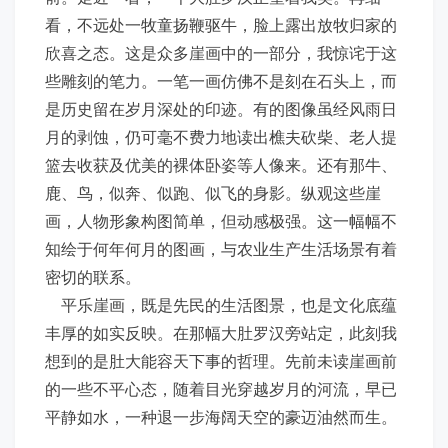
看，不远处一牧童扬鞭驱牛，脸上露出放牧归家的
欣喜之态。这是众多崖画中的一部分，我惊诧于这
些雕刻的笔力。一笔一画仿佛不是刻在石头上，而
是历史留在岁月深处的印迹。有的图像虽经风雨日
月的剥蚀，仍可毫不费力地读出樵夫砍柴、老人提
篮去收获及优美的裸体卧姿等人像来。还有那牛、
鹿、鸟，似奔、似跑、似飞的身影。纵观这些崖
画，人物形象构图简单，但动感极强。这一幅幅不
知绘于何年何月的图画，与农业生产生活场景有着
密切的联系。
平乐崖画，既是先民的生活图景，也是文化底蕴
丰厚的如实反映。在那幅大肚罗汉旁站定，此刻我
想到的是肚大能容天下事的哲理。先前未读崖画前
的一些不平心态，随着目光穿越岁月的河流，早已
平静如水，一种退一步海阔天空的豪迈油然而生。