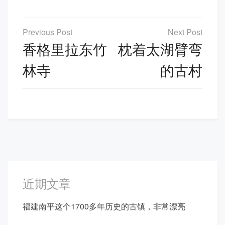
文
章
香格里拉东竹
枕着太湖臂弯
导
林寺
的古村
航
近期文章
福建南平这个1700多年历史的古镇，非常漂亮