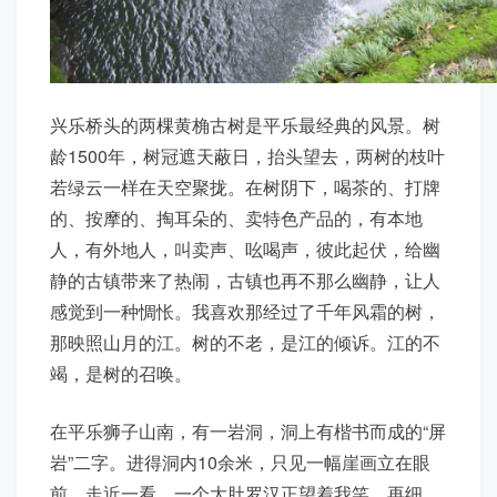
兴乐桥头的两棵黄桷古树是平乐最经典的风景。树
龄1500年，树冠遮天蔽日，抬头望去，两树的枝叶
若绿云一样在天空聚拢。在树阴下，喝茶的、打牌
的、按摩的、掏耳朵的、卖特色产品的，有本地
人，有外地人，叫卖声、吆喝声，彼此起伏，给幽
静的古镇带来了热闹，古镇也再不那么幽静，让人
感觉到一种惆怅。我喜欢那经过了千年风霜的树，
那映照山月的江。树的不老，是江的倾诉。江的不
竭，是树的召唤。
在平乐狮子山南，有一岩洞，洞上有楷书而成的“屏
岩”二字。进得洞内10余米，只见一幅崖画立在眼
前。走近一看，一个大肚罗汉正望着我笑。再细