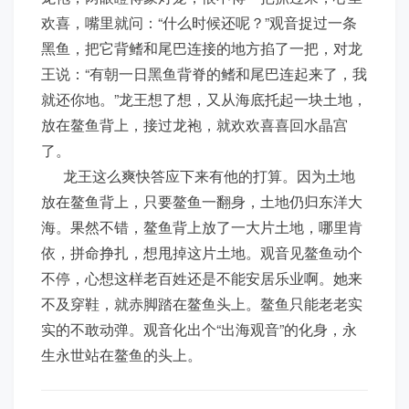
欢喜，嘴里就问：“什么时候还呢？”观音捉过一条
黑鱼，把它背鳍和尾巴连接的地方掐了一把，对龙
王说：“有朝一日黑鱼背脊的鳍和尾巴连起来了，我
就还你地。”龙王想了想，又从海底托起一块土地，
放在鳌鱼背上，接过龙袍，就欢欢喜喜回水晶宫
了。
龙王这么爽快答应下来有他的打算。因为土地
放在鳌鱼背上，只要鳌鱼一翻身，土地仍归东洋大
海。果然不错，鳌鱼背上放了一大片土地，哪里肯
依，拼命挣扎，想甩掉这片土地。观音见鳌鱼动个
不停，心想这样老百姓还是不能安居乐业啊。她来
不及穿鞋，就赤脚踏在鳌鱼头上。鳌鱼只能老老实
实的不敢动弹。观音化出个“出海观音”的化身，永
生永世站在鳌鱼的头上。
文