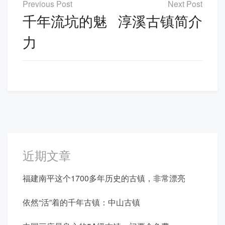
章
千年流坑的魅
淳溪古镇简介
导
力
航
近期文章
福建南平这个1700多年历史的古镇，非常漂亮
依然“活”着的千年古镇：中山古镇