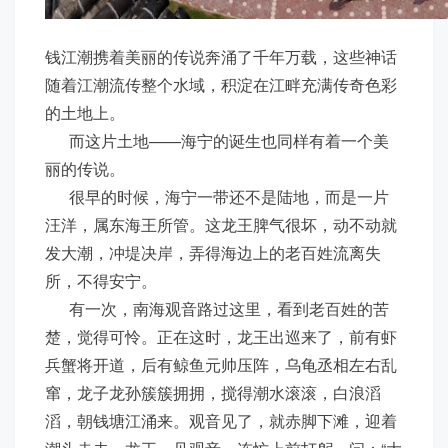
钱江潮携着美丽的传说奔涌了千年万载，这些神话
随着江潮流传整个水域，积淀在江畔充满传奇色彩
的土地上。
而这片土地——海宁的诞生也同样有着一个美
丽的传说。
很早的时候，海宁一带还不是陆地，而是一片
汪洋，属东海王所管。这龙王脾气很坏，动不动就
发大潮，冲堤决岸，弄得海边上的老百姓流离失
所，不得安宁。
有一次，南海观音路过这里，看到老百姓的苦
楚，觉得可怜。正在这时，龙王出巡来了，前有虾
兵蟹将开道，后有鲸鱼元帅压阵，乌龟丞相左右乱
窜，龙子龙孙簇簇拥拥，搅得潮水滚滚，白浪滔
滔，朝钱塘江涌来。观音见了，就赤脚下滩，迎着