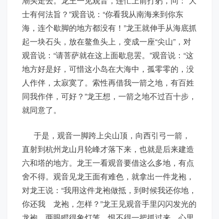
潮头走去。龙王一见观音，连忙上前打躬，问：“大
士有何法旨？”观音说：“你看我从南海来到你东
海，连个歇脚的地方都没有！”龙王就伸手从海底抓
起一块石头，放在鳌鱼头上，变成一座“尖山”，对
观音说：“请菩萨就在这上面歇息罢。”观音说：“这
地方好是好，可惜这小岛在大海中，孤零零的，没
人作伴，太寂寞了。索性再借我一箭之地，有百姓
同我作伴，可好？”龙王想，一箭之地不过百十步，
就同意了。
于是，观音一脚跨上尖山顶，向西引弓一箭，
直射到杭州龙山月轮峰才落下来，也就是后来建造
六和塔的地方。龙王一看观音要借这么多地，有点
舍不得。观音见龙王面有难色，就拿出一件龙袍，
对龙王说：“我用这件龙袍做抵，到时候我还你地，
你还我 龙袍，怎样？”龙王见观音手里闪闪发光的
龙袍，两眼瞪得象灯笼，恨不得一把抓过来，心里