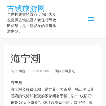
Skip
古镇旅游网
to
content
全网搜集古镇景点，为广大驴
友提供古镇旅游衣食住行等攻
略信息，是古镇驴友的首选旅
游网站。
海宁潮
By
古镇游
2012-07-05
国内古镇景点
海宁潮
海宁潮又称钱江潮，是世界一大奇观，钱江潮以其
磅礴的气势和壮观的景象闻名于世，以“一线横江”
被誉为“天下奇观”。钱江观潮始于唐，盛于宋，海