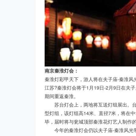
南京秦淮灯会：
秦淮灯彩甲天下，游人将在夫子庙-秦淮风
江苏?秦淮灯会将于1月19日-2月9日在
期间重返秦淮。
苏台灯会上，两地将互送灯组展出。台湾
型灯组，该灯组高14米、直径7米，将在中
毕，届时将与瓮城顶部秦淮花灯艺人制作的
今年的秦淮灯会仍以夫子庙-秦淮风光带