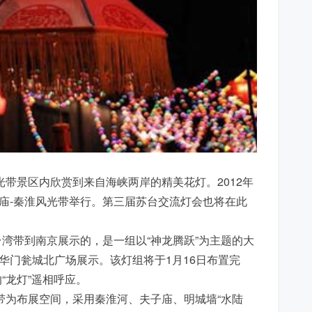
光带景区内欣赏到来自海峡两岸的精美花灯。2012年
夫子庙-秦淮风光带举行。第三届苏台交流灯会也将在此
带到南京展示的，是一组以“神龙腾跃”为主题的大
华门瓮城北广场展示。该灯组将于1月16日布置完
“龙灯”遥相呼应。
为布展空间，采用秦淮河、夫子庙、明城墙“水陆