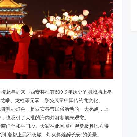
接龙年到来，西安将在有600多年历史的明城墙上举
珠、龙幡、龙柱等元素，系统展示中国传统龙文化。
舞狮办灯会，是西安春节民俗活动的一大亮点，上
俗，也吸引了大批的海内外游客前来观赏。
南门至和平门段。大家在此区域可观赏极具地方特
到“唐都上元不夜城，灯火辉煌醉长安”的美景。