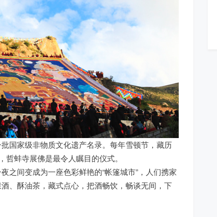
一批国家级非物质文化遗产名录。每年雪顿节，藏历
幕，哲蚌寺展佛是最令人瞩目的仪式。
夜之间变成为一座色彩鲜艳的“帐篷城市”，人们携家
稞酒、酥油茶，藏式点心，把酒畅饮，畅谈无间，下