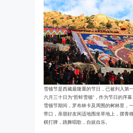
雪顿节是西藏最隆重的节日，已被列入第
六月三十日为“哲蚌雪顿”，作为节日的序
雪顿节期间，罗布林卡及周围的树林里，一
带口，亲朋好友闲适地围坐草地上，摆青
棋打牌，跳舞唱歌，自娱自乐。