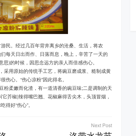
方游民。经过几百年背井离乡的沧桑、生活，将农
他们每天日出而作、日落而息，晚上，辛苦了一天的
”的意思)的时候，因思念远方的亲人而倍感伤心。
候，采用原始的传统手工艺，将豌豆磨成浆、糙制成黄
很伤心。“伤心凉粉”因此得名。
豌豆粉柔嫩而化渣，有一道清香的豌豆味;二是调制的天
叫它芥椒)辣得嘴巴翘、花椒麻得舌尖木，头顶冒烟，
吃得好“伤心”。
洛
洛带水龙节