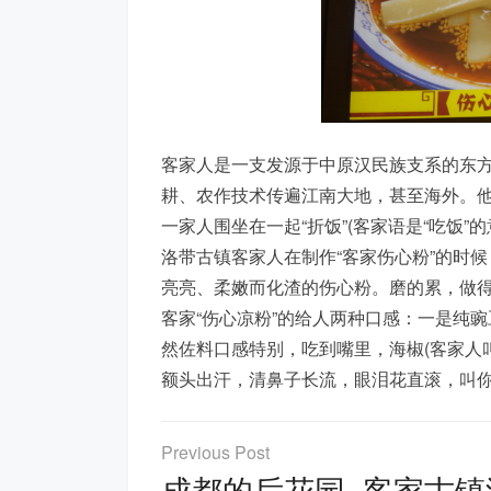
客家人是一支发源于中原汉民族支系的东
耕、农作技术传遍江南大地，甚至海外。
一家人围坐在一起“折饭”(客家语是“吃饭
洛带古镇客家人在制作“客家伤心粉”的时
亮亮、柔嫩而化渣的伤心粉。磨的累，做得
客家“伤心凉粉”的给人两种口感：一是纯
然佐料口感特别，吃到嘴里，海椒(客家人
额头出汗，清鼻子长流，眼泪花直滚，叫你
文
章
成都的后花园–客家古镇