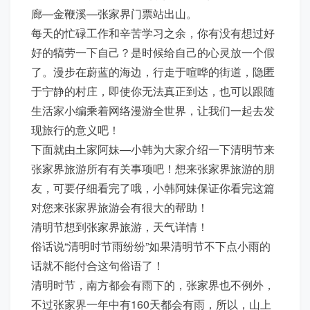
廊—金鞭溪—张家界门票站出山。
每天的忙碌工作和辛苦学习之余，你有没有想过好
好的犒劳一下自己？是时候给自己的心灵放一个假
了。漫步在蔚蓝的海边，行走于喧哗的街道，隐匿
于宁静的村庄，即使你无法真正到达，也可以跟随
生活家小编乘着网络漫游全世界，让我们一起去发
现旅行的意义吧！
下面就由土家阿妹—小韩为大家介绍一下清明节来
张家界旅游所有有关事项吧！想来张家界旅游的朋
友，可要仔细看完了哦，小韩阿妹保证你看完这篇
对您来张家界旅游会有很大的帮助！
清明节想到张家界旅游，天气详情！
俗话说“清明时节雨纷纷”如果清明节不下点小雨的
话就不能付合这句俗语了！
清明时节，南方都会有雨下的，张家界也不例外，
不过张家界一年中有160天都会有雨，所以，山上