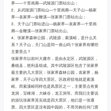
界——十里画廊—武陵源门票站出山；
2、从武陵源门票站山—十里画廊—天子山—杨家
界—袁家界—金鞭溪—张家界门票站出山；
3、天子山门票站进山—杨家界—袁家界—十里画
廊—金鞭溪—张家界门票站出山。
4、张家界森林公园，武陵源，索溪峪，是什么关
系？天子山，天门山是同一座山吗？张家界有哪些
主要景点？
张家界市以前叫大庸市，是由永定区，武陵源区，
桑植县，慈利县组成。其中武陵源区包含了张家界
最主要的几大景区：张家界森林公园，袁家界，杨
家界，天子山等四大景区。区政府驻地就是索溪
峪。而索溪峪同样也是凤景区之一，主要景点有黄
龙洞，宝峰湖，大崃谷，龙王洞等。而我们主要说
的游玩张家界其实就是四大景区，他们是一张通
票。四大景区是没有园中园的，不用另购任何门票