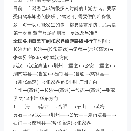
目前，自驾游已成为很多人时尚的出游方式。要享
受自驾车旅游的快乐，“驾迷 们”需要做的准备很
多，对一切可能发生的事，都要提前预防，尤其是
第一次自 驾车旅游的朋友，更应及早准备。
全国各地自驾车到张家界旅游路线和行车时间：
长沙方向 长沙—(长常高速)→常德—(常张高速)→
张家界 约3.5小时 武汉方向
武汉—(汉宜高速)→荆州—(国道)→公安—(国道)→
湖南澧县—(省道)→石门 县—(省道)→慈利县—
（常张高速）→张家界 约8小时 广州方向
广州—(高速)→长沙—(高速)→常德—(高速)→张家
界 约12小时 华东方向
1、上海—→南京—→合肥—→潜山—→黄梅—→
黄石—→武汉—→荆州—→公安—→湖南澧县—→
石门—→慈利县—(常张高速)→张家界
2、上海—→杭州—→金华—→衢州—→南昌—→