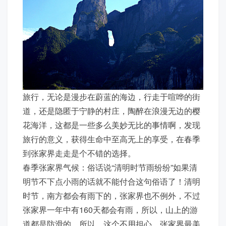
旅行，无论是漫步在蔚蓝的海边，行走于喧哗的街
道，还是隐匿于宁静的村庄，陶醉在浪漫无边的樱
花海洋，这都是一些多么美妙无比的事情啊，发现
旅行的意义，获得生命中至高无上的享受，在春季
到张家界走走是个不错的选择。
春季张家界气候：俗话说“清明时节雨纷纷”如果清
明节不下点小雨的话就不能付合这句俗语了！清明
时节，南方都会有雨下的，张家界也不例外，不过
张家界一年中有160天都会有雨，所以，山上的游
道都是防滑的，所以。这个不用担心，张家界最美