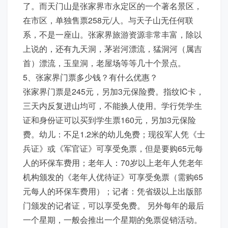
了。而天门山是张家界市永定区的一个著名景区，
在市区，单独售票258元/人。与天子山无任何联
系，不是一座山。张家界旅游资源非常丰富，除以
上说的，还有九天洞，茅岩河漂流，猛洞河（属吉
首）漂流，玉皇洞，老屋场等等几十个景点。
5、张家界门票多少钱？有什么优惠？
张家界门票是245元，另加3元保险费。指纹IC卡，
三天内反复进山均可，不能换人使用。学行凭学生
证和身份证可以买到学生票160元，另加3元保险
费。幼儿：不足1.2米的幼儿免费；现役军人凭《士
兵证》或《军官证》可享受免票，但是要购65元每
人的环保车费用；老年人：70岁以上老年人凭老年
机构颁发的《老年人优待证》可享受免票（需购65
元每人的环保车费用）；记者：凭省级以上出版部
门颁发的记者证，可以享受免费。 另外每年的最后
一个星期，一般会推出一个星期的免票促销活动。