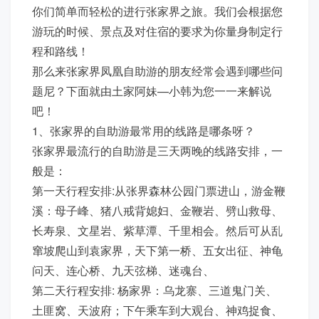
你们简单而轻松的进行张家界之旅。我们会根据您
游玩的时候、景点及对住宿的要求为你量身制定行
程和路线！
那么来张家界凤凰自助游的朋友经常会遇到哪些问
题尼？下面就由土家阿妹—小韩为您一一来解说
吧！
1、张家界的自助游最常用的线路是哪条呀？
张家界最流行的自助游是三天两晚的线路安排，一
般是：
第一天行程安排:从张界森林公园门票进山，游金鞭
溪：母子峰、猪八戒背媳妇、金鞭岩、劈山救母、
长寿泉、文星岩、紫草潭、千里相会。然后可从乱
窜坡爬山到袁家界，天下第一桥、五女出征、神龟
问天、连心桥、九天弦梯、迷魂台、
第二天行程安排: 杨家界：乌龙寨、三道鬼门关、
土匪窝、天波府；下午乘车到大观台、神鸡捉食、