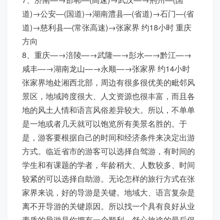
道)→公安—(国道)→湖南澧县—(省道)→石门—(省
道)→慈利县—(常张高速)→张家界 约18小时 重庆
方向
8、重庆—→涪陵—→武隆—→彭水—→黔江—→
咸丰—→湖南龙山—→永顺—→张家界 约14小时
张家界地处湘西北部，周边有很多很优美的毗邻风
景区，地域跨度很大、人文资源也很丰富，而且各
地的风土人情和语言风俗差异较大。所以，不单单
是一地或者几天就可以饱览所有美景名胜的。于
是，游客要根据自己的时间和经济条件来决定出游
方式。临近省市的游客可以选择自驾游，有时间的
学生和有课题的学者，年龄稍大、人数较多、时间
较紧的可以选择自助游。无论怎样的旅行方式在张
家界来说，好的导游是关键。地域大、语言复杂是
离不开导游的关键原因。所以找一个具有良好从业
素质的导游是你拥有一个顺利、舒心旅途的最后保