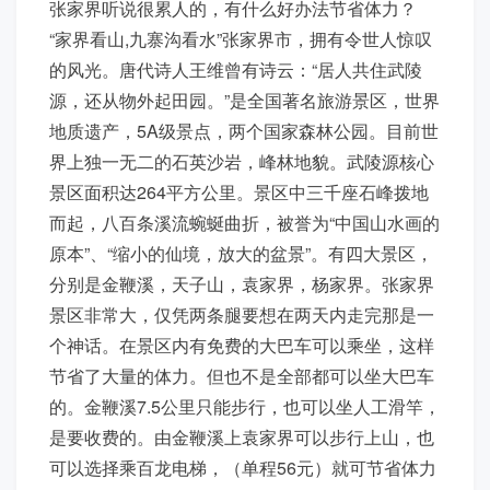
张家界听说很累人的，有什么好办法节省体力？
“家界看山,九寨沟看水”张家界市，拥有令世人惊叹
的风光。唐代诗人王维曾有诗云：“居人共住武陵
源，还从物外起田园。”是全国著名旅游景区，世界
地质遗产，5A级景点，两个国家森林公园。目前世
界上独一无二的石英沙岩，峰林地貌。武陵源核心
景区面积达264平方公里。景区中三千座石峰拨地
而起，八百条溪流蜿蜒曲折，被誉为“中国山水画的
原本”、“缩小的仙境，放大的盆景”。有四大景区，
分别是金鞭溪，天子山，袁家界，杨家界。张家界
景区非常大，仅凭两条腿要想在两天内走完那是一
个神话。在景区内有免费的大巴车可以乘坐，这样
节省了大量的体力。但也不是全部都可以坐大巴车
的。金鞭溪7.5公里只能步行，也可以坐人工滑竿，
是要收费的。由金鞭溪上袁家界可以步行上山，也
可以选择乘百龙电梯，（单程56元）就可节省体力