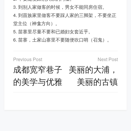
3. 到别人家做客的时候，男女不能同房住宿。
4. 到苗族家里做客不要踩人家的三脚架，不要坐正
堂主位（神龛方向）。
5. 苗寨里尽量不要和已婚妇女套近乎。
6. 苗寨，土家山寨里不要随便吹口哨（召鬼）。
文
章
成都宽窄巷子
美丽的大浦，
导
的美学与优雅
美丽的古镇
航