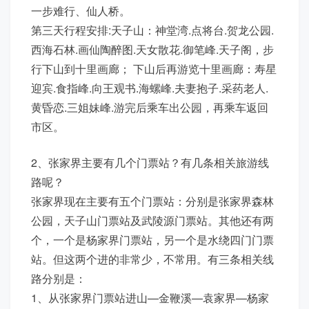
一步难行、仙人桥。
第三天行程安排:天子山：神堂湾.点将台.贺龙公园.
西海石林.画仙陶醉图.天女散花.御笔峰.天子阁，步
行下山到十里画廊； 下山后再游览十里画廊：寿星
迎宾.食指峰.向王观书.海螺峰.夫妻抱子.采药老人.
黄昏恋.三姐妹峰.游完后乘车出公园，再乘车返回
市区。
2、张家界主要有几个门票站？有几条相关旅游线
路呢？
张家界现在主要有五个门票站：分别是张家界森林
公园，天子山门票站及武陵源门票站。其他还有两
个，一个是杨家界门票站，另一个是水绕四门门票
站。但这两个进的非常少，不常用。有三条相关线
路分别是：
1、从张家界门票站进山—金鞭溪—袁家界—杨家