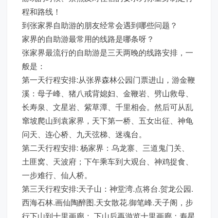
程和路线！
到张家界自助游的朋友经常会遇到哪些问题？
家界的自助游最常用的线路是哪条呀？
张家界最流行的自助游是三天两晚的线路安排，一
般是：
第一天行程安排:从张界森林公园门票进山，游金鞭
溪：母子峰、猪八戒背媳妇、金鞭岩、劈山救母、
长寿泉、文星岩、紫草潭、千里相会。然后可从乱
窜坡爬山到袁家界，天下第一桥、五女出征、神龟
问天、连心桥、九天弦梯、迷魂台。
第二天行程安排: 杨家界：乌龙寨、三道鬼门关、
土匪窝、天波府；下午乘车到大观台、神鸡捉食、
一步难行、仙人桥。
第三天行程安排:天子山：神堂湾.点将台.贺龙公园.
西海石林.画仙陶醉图.天女散花.御笔峰.天子阁，步
行下山到十里画廊； 下山后再游览十里画廊：寿星