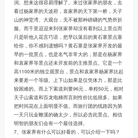
润。想来这很容易理解了。来过张家界的朋友，去
看过杨家界的天波府，袁家界的天下第一桥，天子
山的神堂湾、大观台，无不被那种磅礴的气势所折
服。而千里迢迢来到张家界却没有看到以上景点而
只是听他人花言巧语，把早以落后的黄石寨景点塞
给你，你不感到遗憾吗？黄石寨是张家界开发的最
早的一批景点，也是名气非常大的，那是在杨家界
和袁家界等景点还未开发前的主推景点。它是一个
高1100米的独立观景台，景点和袁家界杨家界比起
来要差一个等级。上下山如果是仅凭体力，那是比
较困难的。而上下索道则要96元，单程50元，相对
天子山索道和百龙电梯而言则性价比低很多。如果
把时间花在上面明显不值。而旅行团的线路因为第
一天只玩金鞭溪的确太少，所以必含此景点。相信
明智的朋友们会有一个最佳选择。
7、张家界有什么可以好看的，可以介绍一下吗？