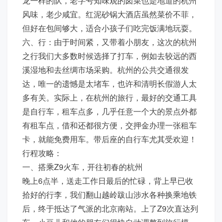
龙一样的队，老字号知味观的卤菜也是地道的杭州
风味，老少咸宜。红泥砂锅大酒店虽然菜价不菲，
但好在包间够大，适合小孩子们吃完饭满地玩耍。
六、行：由于时间紧，又带着小朋友，这次的杭州
之行我们大多数时候选择了打车，例如去较远的西
溪湿地和去丝绸市场采购。杭州的公共交通很发
达，唯一的遗憾是太堵车，也许和清明长假游人太
多有关。实际上，在杭州的旅行，最好的交通工具
是自行车，租车点多，几乎任意一个大的景点外都
有租车点，借和还都很方便，交押金办理一张租车
卡，就能免费用车。带后座的自行车尤其受欢迎！
行程攻略：
一、搭乘Z9火车，开往初春的杭州
晚上6点半，送走工作日最后的忙碌，背上早已收
拾好的行李，我们翻山越岭跋山涉水各种换乘地铁
后，终于抵达了气派的北京南站。上了Z9次直达列