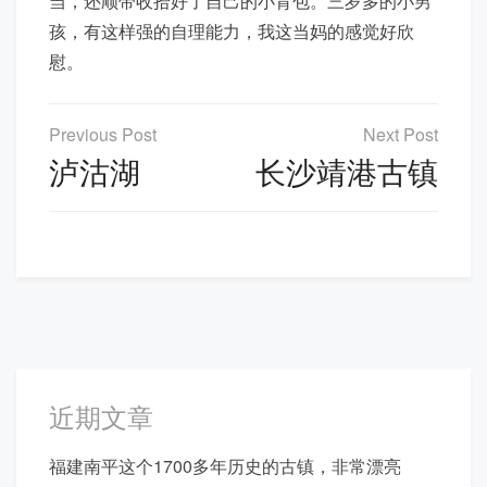
当，还顺带收拾好了自己的小背包。三岁多的小男
孩，有这样强的自理能力，我这当妈的感觉好欣
慰。
文
章
泸沽湖
长沙靖港古镇
导
航
近期文章
福建南平这个1700多年历史的古镇，非常漂亮