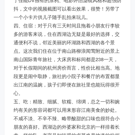
了佳能DV独有的涂鸦、电影怀旧滤镜风格和超强防
抖，文中的视频截图可以看出效果，很赞！另带了
一个小卡片供儿子随手乱拍来玩儿。
四、住宿：对于只有三天时间且拖着小朋友行李较
多的游客来说，住在西湖边无疑是最好的选择，交
通便利不说，邻近美丽的环湖路和西湖的各个景
点。这次我们住在位于南山路柳浪闻莺附近的景上
南山国际青年旅社，大床房和标间都是238一天，
对于长假期间的杭州房价而言，性价比相当高。地
段更是闹中取静，旅社的小院子和餐厅的布置都显
出江南的温婉，孩子们即便在旅社里也能玩得很开
心。
五、吃：精致、细腻、软糯、绵绸，总之一切和婉
约有关的形容词都可以用来形容江南美食的妙处。
不咸不淡、不辛不辣、略带酸甜的口味也很符合小
朋友的喜好。西湖边的外婆家和北京的一样排着长