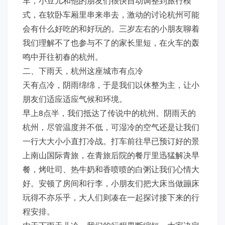
车，小豆儿和他的朋友们很快自动调整到旅行模
式，在软卧车厢里串来串去，激动的讨论杭州可能
会有什么好吃的和好玩的。三岁左右的小朋友聊着
我们理解不了也参与不了的家长里短，在火车的轰
鸣中开往初春的杭州。
二、下雨天，杭州这座城市有点冷
天有点冷，阴雨绵绵，于是我们以休整为主，让小
朋友们适应适应气候和环境。
早上8点半，我们抵达了传说中的杭州。阴雨天的
杭州，尽管温度并不低，可湿冷的空气还是让我们
一行大大小小直打冷战。打车前往早已预订好的景
上南山国际青旅，在青旅后院的餐厅里迅猛解决早
餐，烤吐司、热牛奶和香喷喷的白粥让我们心情大
好。安顿了房间和行李，小朋友们把大床当做蹦床
玩得不亦乐乎，大人们则凑在一起探讨接下来的行
程安排。