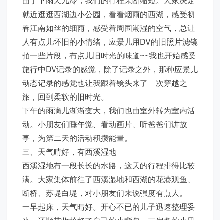
由于下雨天儿冷，我们的行程果断缩短。大家决定
就近逛逛西湖边小公园，看看烟雨的西湖，感受初
春江南如丝的细雨，感受着周围潮湿的空气，总让
人有点儿怀旧的小情绪，应景儿用DV的旧照片滤镜
拍一些片段，有点儿旧时光的味道~~我也开始感受
旅行中DV记录的感觉，除了记录之外，那种应景儿
动态记录的感觉也让我跟着镜头来了一次穿越之
旅，回到柔软的旧时光。
下午的雨滴儿渐渐变大，我们也由室外转为室内活
动。小朋友们睡午觉、看动画片、听爸爸们讲故
事，为第二天的活动积攒能量。
三、天气晴好，有西溪湿地
西溪湿地有一段长长的水路，这天的行程排得比较
满。大家集体前往了西溪湿地和西湖的花港观鱼、
断桥、苏堤白堤，对小朋友们来说强度有点大。
一早起床，天气晴好。开心不已的儿子迅速整理妥