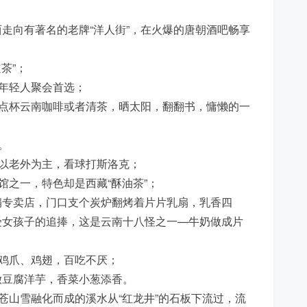
走向有著名的老牌“洋人街”，在火爆的唐朝酒吧畅享
茶”；
地年轻人聚会首选；
，点杯云南咖啡或者清茶，晒太阳，翻翻书，慵懒的一
。
也以老外为主，看球打斯洛克；
馆之一，特色却是西藏“酥油茶”；
扇专卖店，门口支个炭炉翻烤着片片乳扇，乳香四
受女孩子的追捧，这是云南十八怪之一—牛奶做成片
、鸡爪、鸡翅，百吃不厌；
嫩豆腐洋芋，香菜小葱添香。
苍山雪融化而成的溪水从“红龙井”的石板下流过，流