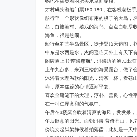
畅地在摇曳着的肥美水草间穿梭。
才村码头游船门票150-180，在客栈老板
船行至一个形状像织布用的梭子的大岛，名
岛，白族渔村、嬉戏的海鸟、点点白帆尽收
海鱼，很是热闹。
船行至罗荃半岛景区，徒步登顶天镜阁，苍
中东是水西是水，杰阁遥临天外上有天下有
阁牌匾上书“南海慈航”，洱海边的渔民出
上午九点多，来到三楼的海景露台，做了
沐浴着大理温软的阳光，清茶一杯，看苍
寺，原本焦躁的心情逐渐平复。
喜欢金庸笔下的大理，淳朴、善良，心性
在一种仁厚宽和的气氛中。
午后在3楼露台吹着清爽的海风，发发呆，
午后惬意的阳光。面朝洱海 背倚苍山，风
傍晚支起脚架静候着拍落霞，此刻是一天