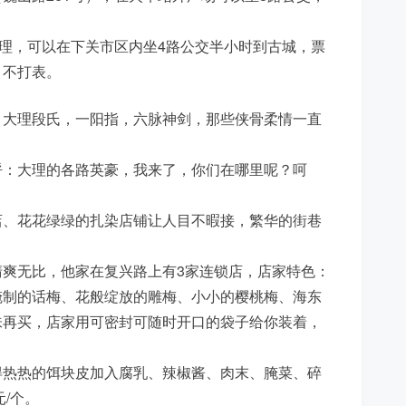
大理，可以在下关市区内坐4路公交半小时到古城，票
，不打表。
，大理段氏，一阳指，六脉神剑，那些侠骨柔情一直
呼：大理的各路英豪，我来了，你们在哪里呢？呵
店、花花绿绿的扎染店铺让人目不暇接，繁华的街巷
爽无比，他家在复兴路上有3家连锁店，店家特色：
腌制的话梅、花般绽放的雕梅、小小的樱桃梅、海东
味再买，店家用可密封可随时开口的袋子给你装着，
得热热的饵块皮加入腐乳、辣椒酱、肉末、腌菜、碎
元/个。