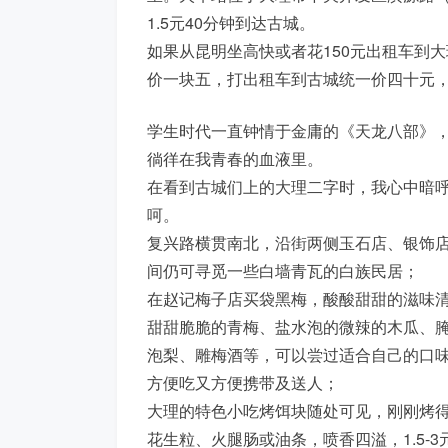
1.5元40分钟到达古城。
如果从昆明坐高快或者花150元出租车到
价一块五，打出租车到古城统一价四十元
学生时代一直钟情于金庸的《天龙八部》
徜徉在我青春的血液里。
在看到古城们上的大理二字时，我心中暗
呵。
复兴路横贯南北，沿街两侧玉石店、银饰
间仍可寻觅一些白墙青瓦的白族民居；
在赵记梅子店买袋黑梅，酸酸甜甜的滋味清
甜甜脆脆的青梅、盐水泡的微辣的木瓜、
泡梨、雕梅酒等，可以尝过适合自己的口
方便吃又方便携带及送人；
大理的特色小吃烤饵块随处可见，刚刚烤
花生粒、火腿肠或油条，喷香四溢，1.5-3