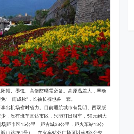
遮阳帽、墨镜、高倍防晒霜必备。高原温差大，早晚
免“一雨成秋”，长袖长裤也备一套。
行李出机场省时省力。目前通航城市有昆明、西双版
少，没有班车直达市区，只能打出租车，50元到大
场距市区15公里，距古城28公里，距火车站13公
巍山路261号），在火车站外广场可以坐8路公交，