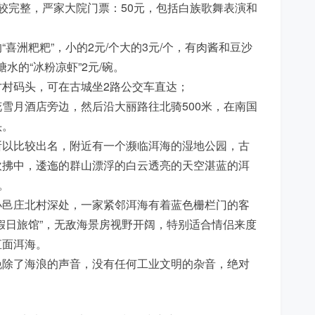
得比较完整，严家大院门票：50元，包括白族歌舞表演和
喜洲粑粑”，小的2元/个大的3元/个，有肉酱和豆沙
水的“冰粉凉虾”2元/碗。
村码头，可在古城坐2路公交车直达；
雪月酒店旁边，然后沿大丽路往北骑500米，在南国
头。
所以比较出名，附近有一个濒临洱海的湿地公园，古
吹拂中，逶迤的群山漂浮的白云透亮的天空湛蓝的洱
。
小邑庄北村深处，一家紧邻洱海有着蓝色栅栏门的客
假日旅馆”，无敌海景房视野开阔，特别适合情侣来度
直面洱海。
晚除了海浪的声音，没有任何工业文明的杂音，绝对