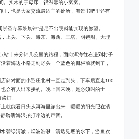
间。实木的子母床，很温馨的小窝窝。
空间，也是大家交流最适宜的处所，海景书吧里还有
闻崇圣寺暮鼓晨钟”是足不出院就能实现的愿望。
底，上关、下关、海东、海西、三塔、明镜阁、大理
。
点站十来分钟几公里的路程，面向洱海往右进到村子
直沿着海边小路走到尽头一个蓝色的栅栏前就到了，
店斜对面的小邑庄北村一直走到头，下车后直走100
台也会有人出来接的。晚上回来晚，是必须叫的士
有路灯。
床上就能看日头从洱海里蹦出来，暖暖的阳光照在清
静静聆听海浪拍打岸边的声音。
湖水碧绿清澈，烟波浩渺，清透见底的水下，游鱼欢