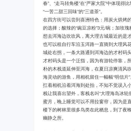
春”、“走马转角楼”在“严家大院”中体现
“一苦二甜三回味”的“三道茶”。
在四方街可以尝到喜洲特色：用炭火烘烤的“
的选择；酸辣的“豌豆凉粉”3元/碗；加玫瑰糖
想去洱海边吹吹风，离大理古城最近的是才
也可以租自行车沿玉洱路一直骑到大理风花
城处右拐，一条大路通到洱海边的才村码
才村码头是一个泛指，因为有游轮停靠，
朴的木栈道延伸至洱海，在夏日凉爽清风
海灵动的游鱼，用相机留住一幅幅“明信片”
扛着相机沿着洱海到处拍，不知不觉误入
栈让我喜出望外，客栈名叫“大理海岛冰轮
蜜月，晚上睡觉可以不用拉窗帘，因为是
楼下的树林里很多鸟类在此栖息，到了夜
幽静之所。