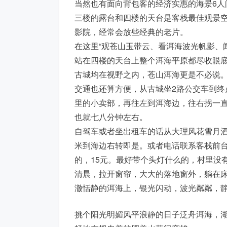
当然也有面向背包客的经济实惠的海景6人
三楼的露台和四楼的天台是客栈最佳观景
影院，经常会放些经典的老片。
在这里“观苍山玉带云、看洱海波光帆影、
站在四楼的天台上整个洱海平原都尽收眼
古城均在视野之内，苍山洱海更是不必说
交通也还算方便，从古城坐2路公交车到终
里的小卖部，再往左到洱海边，往右拐一
也就七八分钟左右。
自驾车或者坐出租车的话从大理风花雪月酒
米到海边右转即是。或者电话联系客栈前
的，15元。最好带个头灯什么的，村里没
清晨，拉开窗帘，大大的落地窗外，躺在
澈恬静的洱海上，银光闪动，波光粼粼，
挑个阳光明媚风平浪静的日子泛舟洱海，