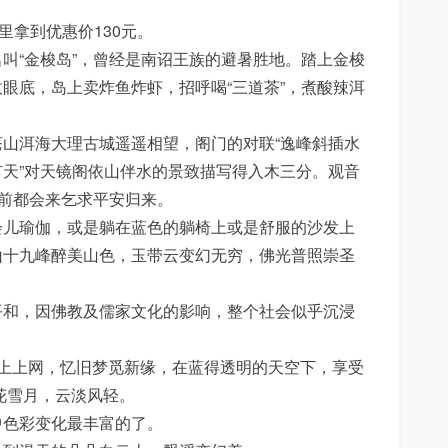
手里拿到优惠价130元。
叫“金梭岛”，曾经是南诏王族的避暑胜地。踏上金梭
眼底，岛上卖炸鱼炸虾，招呼喝“三道茶”，煮酸辣洱
山洱海大理古城遥遥相望，阁门的对联“逸峰斜插水
天”对天镜阁依山伴水的景致描写得入木三分。观音
海前都会来乞求平安归来。
会儿瑜伽，或是躺在蓝色的躺椅上或是舒服的沙发上
山十九峰醉美山色，玉带云变幻无穷，佛光普照崇圣
平和，因佛教及儒家文化的影响，整个社会似乎沉浸
上上网，忆旧梦觅新缘，在蓝得透明的天空下，享受
花雪月，云淡风轻。
中色彩变化最丰富的了。