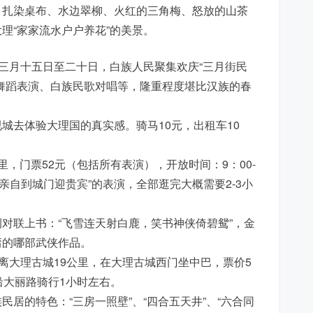
、扎染桌布、水边翠柳、火红的三角梅、怒放的山茶
理“家家流水户户养花”的美景。
历三月十五日至二十日，白族人民聚集欢庆“三月街民
舞蹈表演、白族民歌对唱等，隆重程度堪比汉族的春
城去体验大理国的真实感。骑马10元，出租车10
，门票52元（包括所有表演），开放时间：9：00-
帝亲自到城门迎贵宾”的表演，全部逛完大概需要2-3小
对联上书：“飞雪连天射白鹿，笑书神侠倚碧鸳”，金
庸的哪部武侠作品。
离大理古城19公里，在大理古城西门坐中巴，票价5
沿大丽路骑行1小时左右。
居的特色：“三房一照壁”、“四合五天井”、“六合同