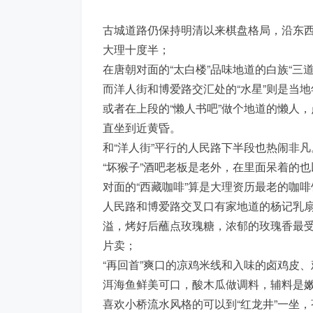
古城道路仍保持明清以来棋盘格局，沿东西
大理十度半；
在唐朝对面的“太白楼”品味地道的白族“三道
而洋人街和博爱路交汇处的“水星”则是当
或者在上段的“懒人书吧”做个地道的懒人
直坐到近黄昏。
和“洋人街”平行的人民路下半段也热闹非凡
“坏猴子”酒吧老板是老外，在里面呆着的
对面的“西藏咖啡”算是大理资历最老的咖啡
人民路和博爱路交叉口有家地道的杨记乳
溢，烤好后蘸点玫瑰糖，浓郁的玫瑰香最
片卖；
“再回首”爽口的凉鸡米线和入味的卤鸡皮
洱海鱼鲜美可口，酸木瓜做调料，辅料是
喜欢小桥流水风格的可以到“红龙井”一坐，