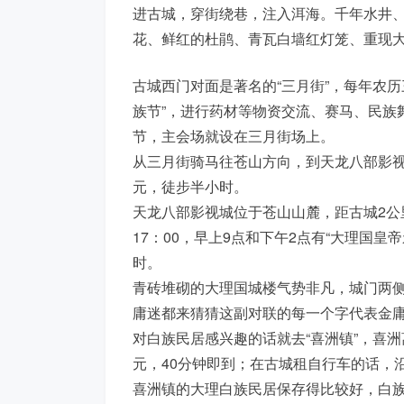
进古城，穿街绕巷，注入洱海。千年水井
花、鲜红的杜鹃、青瓦白墙红灯笼、重现大
古城西门对面是著名的“三月街”，每年农
族节”，进行药材等物资交流、赛马、民族
节，主会场就设在三月街场上。
从三月街骑马往苍山方向，到天龙八部影视
元，徒步半小时。
天龙八部影视城位于苍山山麓，距古城2公里
17：00，早上9点和下午2点有“大理国皇
时。
青砖堆砌的大理国城楼气势非凡，城门两侧
庸迷都来猜猜这副对联的每一个字代表金
对白族民居感兴趣的话就去“喜洲镇”，喜洲
元，40分钟即到；在古城租自行车的话，
喜洲镇的大理白族民居保存得比较好，白族民