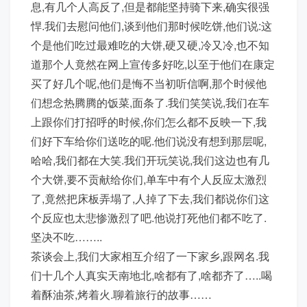
息,有几个人高反了,但是都能坚持骑下来,确实很强
悍.我们去慰问他们,谈到他们那时候吃饼,他们说:这
个是他们吃过最难吃的大饼,硬又硬,冷又冷,也不知
道那个人竟然在网上宣传多好吃,以至于他们在康定
买了好几个呢,他们是悔不当初听信啊,那个时候他
们想念热腾腾的饭菜,面条了.我们笑笑说,我们在车
上跟你们打招呼的时候,你们怎么都不反映一下,我
们好下车给你们送吃的呢.他们说没有想到那层呢,
哈哈,我们都在大笑.我们开玩笑说,我们这边也有几
个大饼,要不贡献给你们,单车中有个人反应太激烈
了,竟然把床板弄塌了,人掉了下去,我们都说你们这
个反应也太悲惨激烈了吧.他说打死他们都不吃了.
坚决不吃……..
茶谈会上,我们大家相互介绍了一下家乡,跟网名.我
们十几个人真实天南地北,啥都有了,啥都齐了…..喝
着酥油茶,烤着火.聊着旅行的故事……