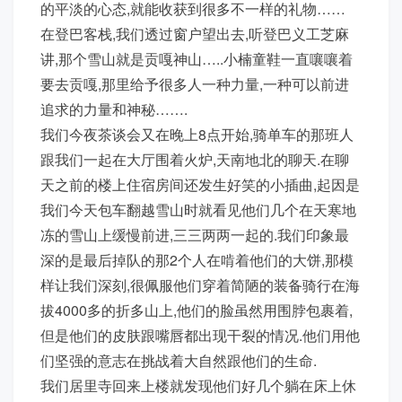
的平淡的心态,就能收获到很多不一样的礼物……
在登巴客栈,我们透过窗户望出去,听登巴义工芝麻
讲,那个雪山就是贡嘎神山…..小楠童鞋一直嚷嚷着
要去贡嘎,那里给予很多人一种力量,一种可以前进
追求的力量和神秘…….
我们今夜茶谈会又在晚上8点开始,骑单车的那班人
跟我们一起在大厅围着火炉,天南地北的聊天.在聊
天之前的楼上住宿房间还发生好笑的小插曲,起因是
我们今天包车翻越雪山时就看见他们几个在天寒地
冻的雪山上缓慢前进,三三两两一起的.我们印象最
深的是最后掉队的那2个人在啃着他们的大饼,那模
样让我们深刻,很佩服他们穿着简陋的装备骑行在海
拔4000多的折多山上,他们的脸虽然用围脖包裹着,
但是他们的皮肤跟嘴唇都出现干裂的情况.他们用他
们坚强的意志在挑战着大自然跟他们的生命.
我们居里寺回来上楼就发现他们好几个躺在床上休