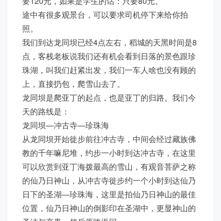
要120元，如果是学生的话：只要80元。
途中有很多观景台，可以要求司机停下来给你拍
照。
我们到达龙同坝已经4点左右，稻城的天黑时间是8
点，客栈老板说我们还有机会看到日落的景色跟珍
珠湖，叫我们赶紧出发，我们一车人啥也没有顾的
上，直接扔包，爬雪山去了。
龙同坝是爬亚丁的起点，也是亚丁的归路。我们今
天的路线是：
龙同坝—冲古寺—珍珠海
从龙同坝开始徙步前往冲古寺，中间会经过藏族佛
教的千年嘛尼堆，约步一小时到达冲古寺，在这里
可以欣赏到亚丁海拨最高的雪山，有观音菩萨之称
的仙乃日神山，从冲古寺徙步约一个小时到达仙乃
日下的圣湖—珍珠海，这里是拍仙乃日神山的最佳
位置，仙乃日神山的倒影印在圣湖中，更显神山的