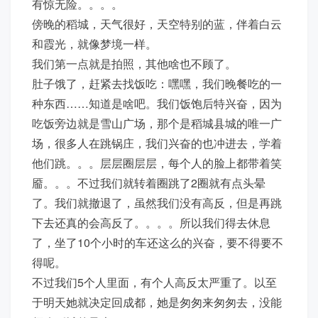
有惊无险。。。。
傍晚的稻城，天气很好，天空特别的蓝，伴着白云
和霞光，就像梦境一样。
我们第一点就是拍照，其他啥也不顾了。
肚子饿了，赶紧去找饭吃：嘿嘿，我们晚餐吃的一
种东西……知道是啥吧。我们饭饱后特兴奋，因为
吃饭旁边就是雪山广场，那个是稻城县城的唯一广
场，很多人在跳锅庄，我们兴奋的也冲进去，学着
他们跳。。。层层圈层层，每个人的脸上都带着笑
靥。。。不过我们就转着圈跳了2圈就有点头晕
了。我们就撤退了，虽然我们没有高反，但是再跳
下去还真的会高反了。。。。所以我们得去休息
了，坐了10个小时的车还这么的兴奋，要不得要不
得呢。
不过我们5个人里面，有个人高反太严重了。以至
于明天她就决定回成都，她是匆匆来匆匆去，没能