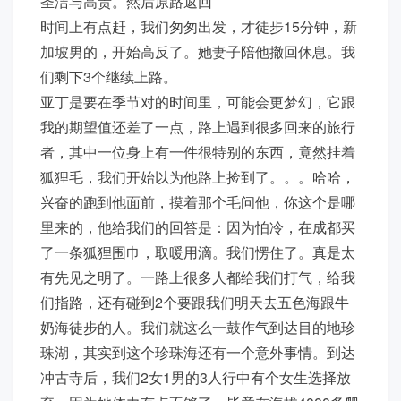
圣洁与高贵。然后原路返回
时间上有点赶，我们匆匆出发，才徒步15分钟，新
加坡男的，开始高反了。她妻子陪他撤回休息。我
们剩下3个继续上路。
亚丁是要在季节对的时间里，可能会更梦幻，它跟
我的期望值还差了一点，路上遇到很多回来的旅行
者，其中一位身上有一件很特别的东西，竟然挂着
狐狸毛，我们开始以为他路上捡到了。。。哈哈，
兴奋的跑到他面前，摸着那个毛问他，你这个是哪
里来的，他给我们的回答是：因为怕冷，在成都买
了一条狐狸围巾，取暖用滴。我们愣住了。真是太
有先见之明了。一路上很多人都给我们打气，给我
们指路，还有碰到2个要跟我们明天去五色海跟牛
奶海徒步的人。我们就这么一鼓作气到达目的地珍
珠湖，其实到这个珍珠海还有一个意外事情。到达
冲古寺后，我们2女1男的3人行中有个女生选择放