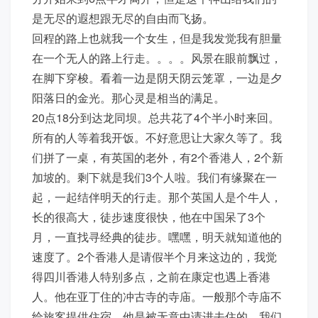
是无尽的遐想跟无尽的自由而飞扬。
回程的路上也就我一个女生，但是我发觉我有胆量
在一个无人的路上行走。。。。风景在眼前飘过，
在脚下穿梭。看着一边是阴天阴云笼罩，一边是夕
阳落日的金光。那心灵是相当的满足。
20点18分到达龙同坝。总共花了4个半小时来回。
所有的人等着我开饭。不好意思让大家久等了。我
们拼了一桌，有英国的老外，有2个香港人，2个新
加坡的。剩下就是我们3个人啦。我们有缘聚在一
起，一起结伴明天的行走。那个英国人是个牛人，
长的很高大，徒步速度很快，他在中国呆了3个
月，一直找寻经典的徒步。嘿嘿，明天就知道他的
速度了。2个香港人是请假半个月来这边的，我觉
得四川香港人特别多点，之前在康定也遇上香港
人。他在亚丁住的冲古寺的寺庙。一般那个寺庙不
给旅客提供住宿，他是被无意中请进去住的，我们