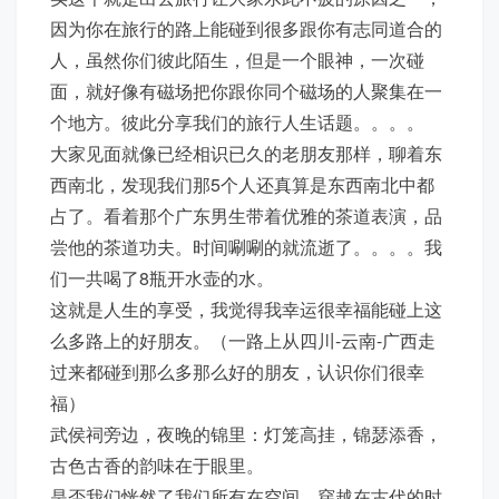
因为你在旅行的路上能碰到很多跟你有志同道合的
人，虽然你们彼此陌生，但是一个眼神，一次碰
面，就好像有磁场把你跟你同个磁场的人聚集在一
个地方。彼此分享我们的旅行人生话题。。。。
大家见面就像已经相识已久的老朋友那样，聊着东
西南北，发现我们那5个人还真算是东西南北中都
占了。看着那个广东男生带着优雅的茶道表演，品
尝他的茶道功夫。时间唰唰的就流逝了。。。。我
们一共喝了8瓶开水壶的水。
这就是人生的享受，我觉得我幸运很幸福能碰上这
么多路上的好朋友。（一路上从四川-云南-广西走
过来都碰到那么多那么好的朋友，认识你们很幸
福）
武侯祠旁边，夜晚的锦里：灯笼高挂，锦瑟添香，
古色古香的韵味在于眼里。
是否我们恍然了我们所有在空间，穿越在古代的时