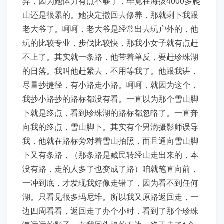
弃，因为她体力有点不够了，毕竟在海拔4000多爬
山还是很累的。她决定撤回去修养，那就剩下我跟
老大爷了。呵呵，老大爷是经常出去玩户外的，他
玩的比较专业，步伐比较快，那我小女子就有点赶
不上了。其实就一条路，他带着单反，要赶珍珠湖
的日落。我叫他赶紧去，不用等我了。他跟我讲，
尽量抄捷径，有小路走小路。呵呵，就因为这个，
我抄小路抄的路标都没有看。一直以为那个雪山脚
下就是终点，看到珍珠湖的路标都忽略了。一直奔
向我的终点，雪山脚下。其实有个男滴摄影师误导
我，他就在路标旁对着雪山拍照，而且通向雪山脚
下又有条路，（那条路是藏民转经山走出来的，本
没有路，走的人多了也变成了路）咱就笔直向前，
一冲到底，才发现我好像走错了，因为看不到任何
湖。只看见很多玛尼堆。所以我又原路返回走，一
边四周看看，返回走了办个小时，看到了那个珍珠