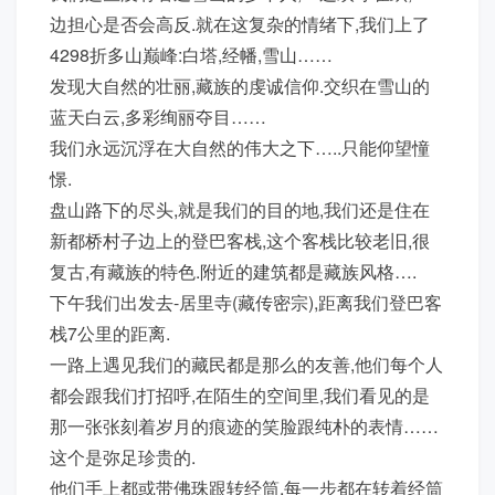
边担心是否会高反.就在这复杂的情绪下,我们上了
4298折多山巅峰:白塔,经幡,雪山……
发现大自然的壮丽,藏族的虔诚信仰.交织在雪山的
蓝天白云,多彩绚丽夺目……
我们永远沉浮在大自然的伟大之下…..只能仰望憧
憬.
盘山路下的尽头,就是我们的目的地,我们还是住在
新都桥村子边上的登巴客栈,这个客栈比较老旧,很
复古,有藏族的特色.附近的建筑都是藏族风格….
下午我们出发去-居里寺(藏传密宗),距离我们登巴客
栈7公里的距离.
一路上遇见我们的藏民都是那么的友善,他们每个人
都会跟我们打招呼,在陌生的空间里,我们看见的是
那一张张刻着岁月的痕迹的笑脸跟纯朴的表情……
这个是弥足珍贵的.
他们手上都或带佛珠跟转经筒,每一步都在转着经筒