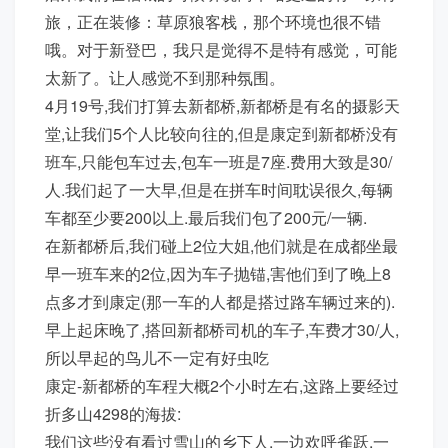
旅，正在装修：草原狼客栈，那个环境也很不错
哦。对于新登巴，我只是觉得不是特有感觉，可能
太新了。让人感觉不到那种氛围。
4月19号,我们打算去新都桥,新都桥是有名的摄影天
堂,让我们5个人比较向往的,但是康定到新都桥没有
班车,只能包车过去,包车一班是7座.费用大致是30/
人.我们起了一大早,但是在拼车时间耽误很久,每辆
车都至少要200以上.最后我们包了200元/一辆.
在新都桥后,我们碰上2位大姐,他们就是在成都坐最
早一班车来的2位,因为车子抛锚,害他们到了晚上8
点多才到康定(那一车的人都是搭过路车辆过来的).
早上起床晚了,搭回新都桥司机的车子,车费才30/人,
所以早起的鸟儿不一定有好虫吃
康定-新都桥的车程大概2个小时左右,这路上要经过
折多山4298的海拔:
我们这些没有看过雪山的乡下人,一边欢呼雀跃,一