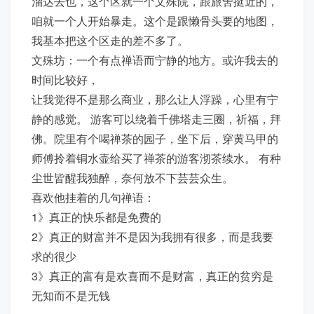
溜达去也，这个区就一个文殊院，跟旅舍挺近的，
咱就一个人开始暴走。这个是跟懒骨头要的地图，
我基本把这个区走的差不多了。
文殊坊：一个有点禅语而宁静的地方。或许我去的
时间比较好，
让我觉得不是那么商业，那么让人浮躁，心里有宁
静的感觉。 游客可以绕着千佛塔走三圈，祈福，拜
佛。院里有个喝禅茶的园子，坐下后，穿黄马甲的
师傅拎着铜水壶给买了禅茶的游客沏茶续水。 有种
尘世皆醒我独醉，奈何放不下芸芸众生。
喜欢他挂着的几句禅语：
1》真正的快乐都是免费的
2》真正的财富并不是因为我拥有很多，而是我要
求的很少
3》真正的富有是欢喜而不是财富，真正的贫穷是
无知而不是无钱