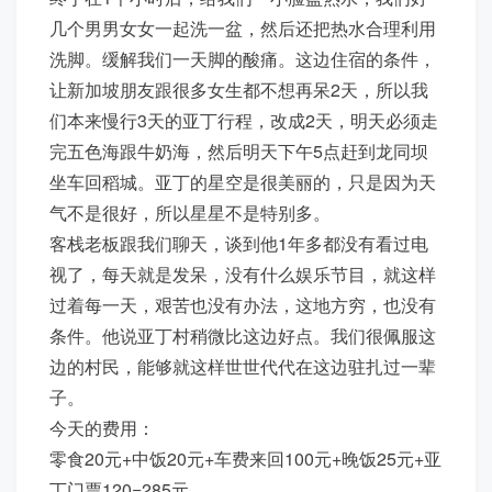
几个男男女女一起洗一盆，然后还把热水合理利用
洗脚。缓解我们一天脚的酸痛。这边住宿的条件，
让新加坡朋友跟很多女生都不想再呆2天，所以我
们本来慢行3天的亚丁行程，改成2天，明天必须走
完五色海跟牛奶海，然后明天下午5点赶到龙同坝
坐车回稻城。亚丁的星空是很美丽的，只是因为天
气不是很好，所以星星不是特别多。
客栈老板跟我们聊天，谈到他1年多都没有看过电
视了，每天就是发呆，没有什么娱乐节目，就这样
过着每一天，艰苦也没有办法，这地方穷，也没有
条件。他说亚丁村稍微比这边好点。我们很佩服这
边的村民，能够就这样世世代代在这边驻扎过一辈
子。
今天的费用：
零食20元+中饭20元+车费来回100元+晚饭25元+亚
丁门票120=285元