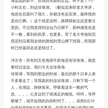
海远远的影子。在我回头路的左边。终于走了1个
小时左右，到达珍珠湖。（貌似后来听老大爷讲，
他还在后面叫了很久，你都没有反应滴，最终怪的
是自己啊。）这个就是说明，路牌跟标志还是要注
意的。不过我觉得到达仙乃日脚下，那种感觉也是
不一般，看到的风景，也更多。苦了老大爷他拍完
照还到沿着我走错的路线到雪山脚下找我，而我那
时已经返回走还是错过了。
冲古寺：所有到五色海跟牛奶海还有珍珠海，都是
要经过这边。我们今天去珍珠海.
珍珠湖，等我到那边的时候，最后的那个日本人差
不多要走了，等我真的到达珍珠湖，只剩下我一个
人，在湖边，静静发呆。呼吸着这非一般的气
息。。。。心灵达到了很满足的愉悦。呵呵，等呼
吸够了，就开始我的自拍时间了。。。虽然6点10
分开始呆到6点半才离开，但是这个神山给我们的