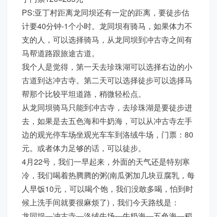
PS:亚丁村距离龙同坝还有一定的距离，要徒步估
计要40分钟-1个小时。龙同坝有骑马，如果体力不
支的人，可以选择骑马，从龙同坝到冲古寺之间有
马帮道路跟旅途古道。
我个人是觉得，第一天去珍珠湖可以选择右边的小
古道到达冲古寺。第二天可以选择徒步可以选择马
帮那个比较平坦道路，稍微轻松点。
从龙同坝骑马只能到冲古寺，去珍珠湖是要徒步进
去，如果是去五色海和牛奶海，可以从冲古寺左手
边的观光停车场坐观光车车到洛绒牛场，门票：80
元。或者体力足够的话，可以徒步。
4月22号，我们一早起来，外面的天气还是特别寒
冷，我们喝着热腾腾的粥(南瓜粥加几块豆腐乳，每
人早饭10元，可以喝个饱，我们没敢多喝，怕到时
候上洗手间就要很麻烦了)，我们今天路线是：
龙同坝—冲古寺—洛绒牛场—牛奶海—五色海—稻