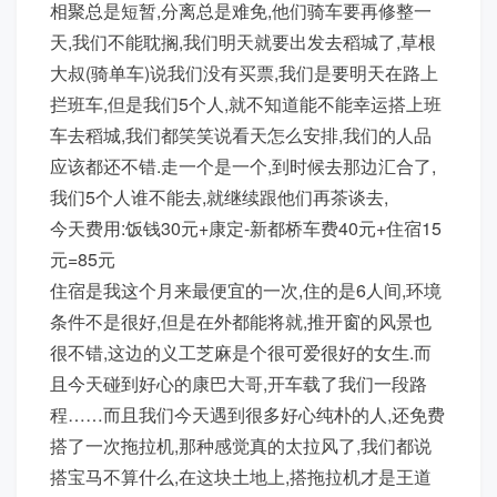
相聚总是短暂,分离总是难免,他们骑车要再修整一
天,我们不能耽搁,我们明天就要出发去稻城了,草根
大叔(骑单车)说我们没有买票,我们是要明天在路上
拦班车,但是我们5个人,就不知道能不能幸运搭上班
车去稻城,我们都笑笑说看天怎么安排,我们的人品
应该都还不错.走一个是一个,到时候去那边汇合了,
我们5个人谁不能去,就继续跟他们再茶谈去,
今天费用:饭钱30元+康定-新都桥车费40元+住宿15
元=85元
住宿是我这个月来最便宜的一次,住的是6人间,环境
条件不是很好,但是在外都能将就,推开窗的风景也
很不错,这边的义工芝麻是个很可爱很好的女生.而
且今天碰到好心的康巴大哥,开车载了我们一段路
程……而且我们今天遇到很多好心纯朴的人,还免费
搭了一次拖拉机,那种感觉真的太拉风了,我们都说
搭宝马不算什么,在这块土地上,搭拖拉机才是王道