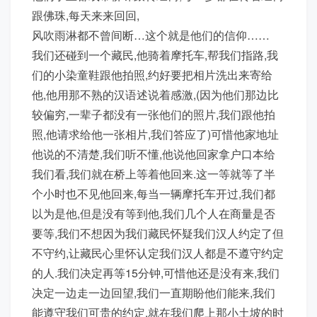
跟佛珠,每天来来回回,
风吹雨淋都不曾间断…这个就是他们的信仰……
我们还碰到一个藏民,他骑着摩托车,帮我们指路,我
们的小染童鞋跟他拍照,约好要把相片洗出来寄给
他,他用那不熟的汉语述说着感激,(因为他们那边比
较偏穷,一辈子都没有一张他们的照片,我们跟他拍
照,他请求给他一张相片,我们答应了)可惜他家地址
他说的不清楚,我们听不懂,他说他回家拿户口本给
我们看,我们就在桥上等着他回来.这一等就等了半
个小时也不见他回来,每当一辆摩托车开过,我们都
以为是他,但是没有等到他,我们几个人在商量是否
要等,我们不想因为我们藏民怀疑我们汉人约定了但
不守约,让藏民心里怀认定我们汉人都是不遵守约定
的人.我们决定再等15分钟,可惜他还是没有来,我们
决定一边走一边回望,我们一直期盼他们能来,我们
能遵守我们可贵的约定,就在我们爬上那小土坡的时