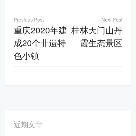
文
章
重庆2020年建
桂林天门山丹
导
成20个非遗特
霞生态景区
航
色小镇
近期文章