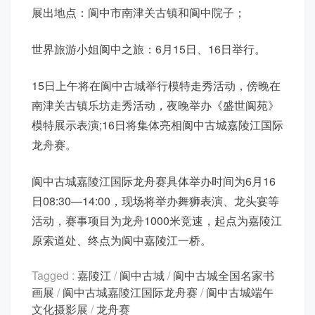
展出地点：阆中市南津关古镇和阆中院子；
世界旅游小姐阆中之旅：6月15日、16日举行。
15日上午将在阆中古城举行模特走秀活动，傍晚在
南津关古镇乐坊走秀活动，夜晚举办《盛世阆苑》
模特展示表演;16日将集体亮相阆中古城嘉陵江国际
龙舟赛。
阆中古城嘉陵江国际龙舟赛具体举办时间为6月16
日08:30—14:00，现场将举办舞狮表演、龙头宴等
活动，赛事项目为龙舟1000米竞速，起点为嘉陵江
原索道处、终点为阆中嘉陵江一桥。
Tagged :
嘉陵江
/
阆中古城
/
阆中古城全国名家书
画展
/
阆中古城嘉陵江国际龙舟赛
/
阆中古城端午
文化摄影展
/
龙舟赛