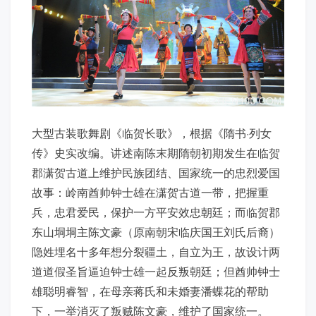
大型古装歌舞剧《临贺长歌》，根据《隋书·列女
传》史实改编。讲述南陈末期隋朝初期发生在临贺
郡潇贺古道上维护民族团结、国家统一的忠烈爱国
故事：岭南酋帅钟士雄在潇贺古道一带，把握重
兵，忠君爱民，保护一方平安效忠朝廷；而临贺郡
东山垌垌主陈文豪（原南朝宋临庆国王刘氏后裔）
隐姓埋名十多年想分裂疆土，自立为王，故设计两
道道假圣旨逼迫钟士雄一起反叛朝廷；但酋帅钟士
雄聪明睿智，在母亲蒋氏和未婚妻潘蝶花的帮助
下，一举消灭了叛贼陈文豪，维护了国家统一。