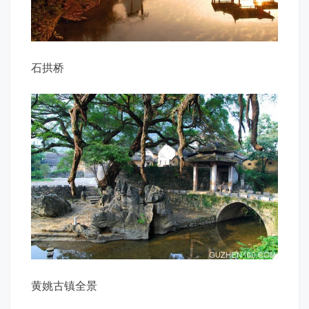
石拱桥
黄姚古镇全景