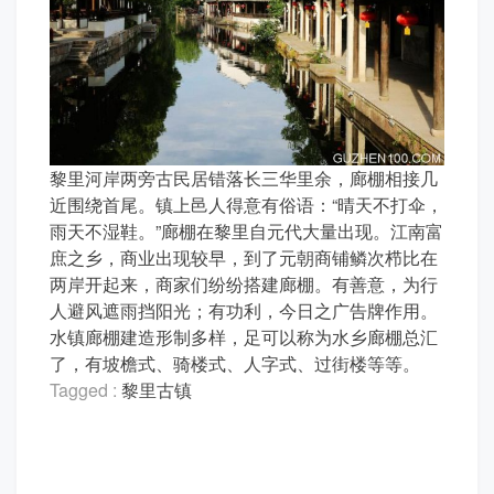
黎里河岸两旁古民居错落长三华里余，廊棚相接几
近围绕首尾。镇上邑人得意有俗语：“晴天不打伞，
雨天不湿鞋。”廊棚在黎里自元代大量出现。江南富
庶之乡，商业出现较早，到了元朝商铺鳞次栉比在
两岸开起来，商家们纷纷搭建廊棚。有善意，为行
人避风遮雨挡阳光；有功利，今日之广告牌作用。
水镇廊棚建造形制多样，足可以称为水乡廊棚总汇
了，有坡檐式、骑楼式、人字式、过街楼等等。
Tagged :
黎里古镇