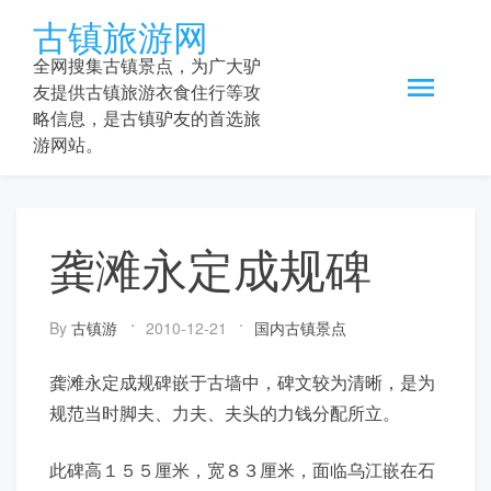
Skip
古镇旅游网
to
content
全网搜集古镇景点，为广大驴
友提供古镇旅游衣食住行等攻
略信息，是古镇驴友的首选旅
游网站。
龚滩永定成规碑
By
古镇游
2010-12-21
国内古镇景点
龚滩永定成规碑嵌于古墙中，碑文较为清晰，是为
规范当时脚夫、力夫、夫头的力钱分配所立。
此碑高１５５厘米，宽８３厘米，面临乌江嵌在石