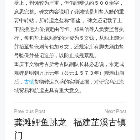
壁上，剥蚀较为严重，但仍能辨认约５００余字，
意思完整。碑文内容说明了龚滩镇是川盐入黔的重
要中转站，所转运之盐称“客盐”。碑文还记载了上
下船搬运力价指定由何恒、郑昌信等人负责监督执
行，每包盐上载船舱的运费为５文钱，从船上卸运
并抬至盐仓则每包加６文，还规定所有脚夫须由盐
号验保并登记造册，以防止成规紊乱。
重庆市文物考古所考古队副队长林必忠说，永定成
规碑是明朝万历元年（公元１５７３年）龚滩山崩
后，
古镇
货物转运兴盛的实物证据，对研究乌江流
域贸易和航运史具有重大意义。
文
章
龚滩鲤鱼跳龙
福建芷溪古镇
导
门