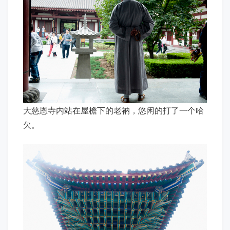
大慈恩寺内站在屋檐下的老衲，悠闲的打了一个哈
欠。