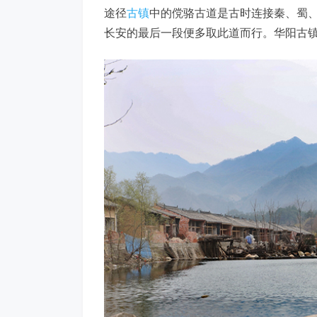
途径
古镇
中的傥骆古道是古时连接秦、蜀、
长安的最后一段便多取此道而行。华阳古镇在