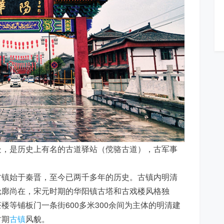
处，是历史上有名的古道驿站（傥骆古道），古军事
古镇始于秦晋，至今已两千多年的历史。古镇内明清
轮廓尚在，宋元时期的华阳镇古塔和古戏楼风格独
楼等铺板门一条街600多米300余间为主体的明清建
时期
古镇
风貌。