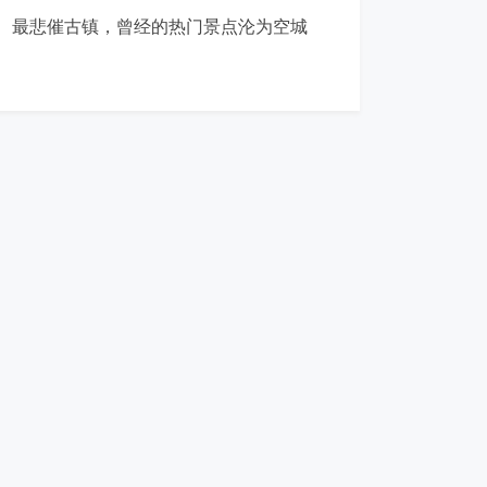
最悲催古镇，曾经的热门景点沦为空城