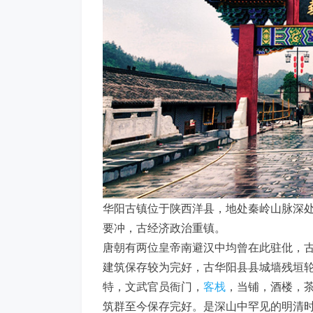
华阳古镇位于陕西洋县，地处秦岭山脉深
要冲，古经济政治重镇。
唐朝有两位皇帝南避汉中均曾在此驻仳，
建筑保存较为完好，古华阳县县城墙残垣
特，文武官员衙门，
客栈
，当铺，酒楼，茶
筑群至今保存完好。是深山中罕见的明清