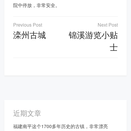
院中停放，非常安全。
文
章
滦州古城
锦溪游览小贴
导
士
航
近期文章
福建南平这个1700多年历史的古镇，非常漂亮