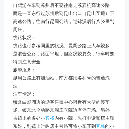
自驾游在车到苏州后不要往南走苏嘉杭高速公路，
而是一直东行过苏州后到昆山出口（昆山互通）下
高速公路，往南行昆周公路，过锦溪后行八公里到
周庄。
线路状况：
线路也可参考同里的状况。昆周公路上人车较多，
是混合公路，路面平坦，但路况较复杂，行车时要
特别注意安全。
旅游服务：
昆周公路上有加油站，南方都用各标号的普通汽
油。
泊车情况：
镇北白蚬湖边的游客售票中心附近有大型的停车
场。镇东北全功路东周庄医院边有停车场。另外，
古镇上的多处小
客栈
内有小院，先打电话和店主联
系好，到镇上时叫店主带路可将小车开到
客栈
的小