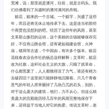
荒滩，说：那里就是潘河，往前，就是古码头。我
们仿佛看到了兴盛时的潘河满河的舟戟。
赊店，赊来的一个古城。一个赊字，兴盛了这些
年，而且还将无休止地传承下去。这是连当初那些
个商贾也没想到的吧。经历了这些年的风雨，甚至
文革那么惨烈的运动，这个美丽的古镇能够保存完
好，不仅有山陕会馆，还有诸如福建会馆，火神
庙，镖局等古迹，个中因由，有许多个版本。赊店
花枝春农业合作社的杨总这样解释：文革时，赊店
改为社旗，这杆社会主义的大旗，只顾了抓革命，
什么都荒废了，人人都饿得没了力气，谁还有精力
去破四旧？这里就只能静静地沉睡着。只几个青春
意气的年轻人挥斧砸掉了几块凸兀的石头，别的，
对于这么庞大的建筑，他们，力不从心。但这么精
美庞大的宫殿能历经几百年的风雨完整地保存下
来，还得益于当地人对它的热爱。传说文革时，老