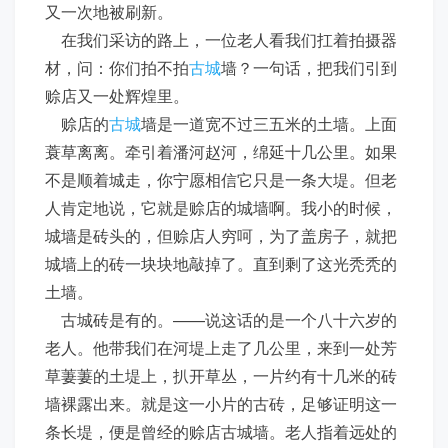
又一次地被刷新。
在我们采访的路上，一位老人看我们扛着拍摄器
材，问：你们拍不拍
古城
墙？一句话，把我们引到
赊店又一处辉煌里。
赊店的
古城
墙是一道宽不过三五米的土墙。上面
蓑草离离。牵引着潘河赵河，绵延十几公里。如果
不是顺着城走，你宁愿相信它只是一条大堤。但老
人肯定地说，它就是赊店的城墙啊。我小的时候，
城墙是砖头的，但赊店人穷呵，为了盖房子，就把
城墙上的砖一块块地敲掉了。直到剩了这光秃秃的
土墙。
古城砖是有的。——说这话的是一个八十六岁的
老人。他带我们在河堤上走了几公里，来到一处芳
草萋萋的土堤上，扒开草丛，一片约有十几米的砖
墙裸露出来。就是这一小片的古砖，足够证明这一
条长堤，便是曾经的赊店古城墙。老人指着远处的