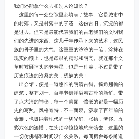
我们还能拿什么去和别人论短长？
这里的每一处空隙里都填满了故事。它是城市中
的村落，又是村落中的孑遗，这份古旧，沉淀的都
是过去。但它是最能代表我们的古老我们的文明我
们的先进的东西。这几千年传承下来的艺术，这民
族的骨子里的大气。这重重的浓浓的一笔，涂抹在
现实的额上，也是耀眼的精彩和明亮。就连那个文
革时被砸掉头的老寿星，也是一种美，不过是带了
历史痕迹的沧桑的美，残缺的美！
出会馆，便是一道悠长的明清古街。犄角翘檐的
建筑，整齐划一。百年老街洋溢着古朴的新鲜。带
了点大清的神秘，每一个扁额，镶嵌的都是一幅历
史的写照。风格奇特，不一而衷。汲取了百年前的
素雅，也吸纳着现代的一切光鲜。张扬，奢侈。五
彩六色的酒幡，在头顶哗拉拉地悠来荡去，这里的
一切仿佛都和时间没什么关系。每间房舍每条甬道