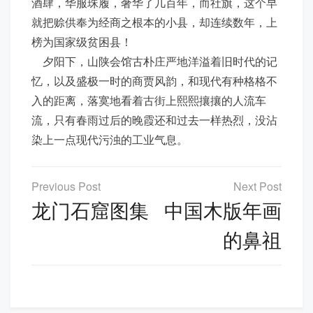
酒肆，华服珠履，奢华了几百年，而社旗，这个早
就把赊供奉为经商之根本的小县，却连续数年，上
榜为国家级贫困县！
夕阳下，山陕会馆古朴庄严地洋溢着旧时代的记
忆，以及盛极一时的商贾风韵，和现代有种格格不
入的距离，落寞地看着古街上熙熙攘攘的人流车
流，只有春雨过后的晚霞还和过去一样热烈，没沾
染上一点现代污浊的工业气息。
文
章
龙门石窟图集
中国木版年画
导
的鼻祖
航