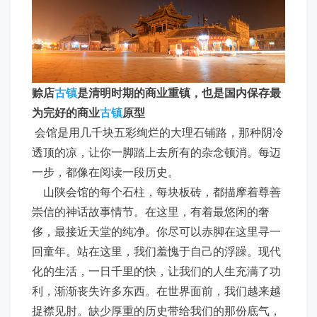
赊店
古镇
是清明时期的商业重镇，也是国内保存最
为完好的商业
古镇
原型
会馆是用几千块五彩绚烂的大理石铺路，那种阴冷
透顶的凉，让你一脚踏上去所有的杂念顿消。每迈
一步，都像在阅读一段历史。
山陕会馆的每个石柱，每块板砖，都描摩着尊善
崇信的神话故事情节。在这里，有着最悠闲的奢
侈，最接近天堂的纯净。你尽可以赤脚在这里寻一
回童年。站在这里，我们羞愧于自己的浮躁。现代
化的生活，一日千里的快，让我们的人生充满了功
利，渐渐丧失许多东西。在世界面前，我们越来越
捉襟见肘。缺少厚重的历史带给我们的那份底气，