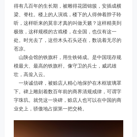
得有几百年的生长期，被雕得花团锦簇，安插成横
梁、脊柱。楼上的人演戏，楼下的人得伸着脖子聆
听，这样听来的莫非才真的叫做天籁？这样精美到
极致，这样规模的古戏楼，在全国，也仅有这一
处。时光去了，这些木头石头还在，数说着无尽的
苍凉。
山陕会馆的铁旗杆，用生铁铸成。是中国现存规
模最大、最高的铁旗杆。像守卫的兵士，威武雄
壮，高耸入云。
一块诚信碑，被赊店人精心地保护在木框玻璃罩
下。碑上雕刻着数百年前的商界清规戒律，可谓字
字珠玑。就凭这一块碑，赊店人也可以在中国的商
业史上，骄傲地占据第一把交椅。