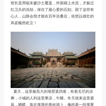
馆长是用锯末掺沙土覆盖，外面砌上水泥，才躲过
红卫兵的洗劫，保住了最心爱的石刻。因了这些有
心人，山陕会馆才能在百年沧桑后，依然以雄壮的
风姿巍然屹立！
夏天，这里被高大的墙壁遮挡着，有着无尽的凉
爽，小城的人到这里乘凉，午睡。冬天就来这里避
风，晒暖。靠在厚厚的青砖墙上，像枕着一段厚重