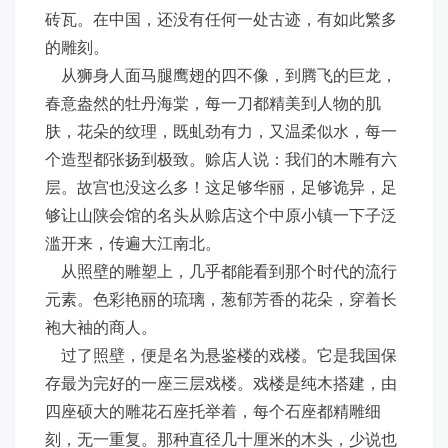
砖瓦。在中国，还没有任何一处古迹，有如此繁多
的雕刻。
从狮身人面马腿鹰翅的四不像，到腾飞的巨龙，
春意盎然的牡丹海棠，每一刀都精美到人物的肌
肤，花朵的纹理，既虬劲有力，又温柔似水，每一
个造型都张扬到极致。赊店人说：我们的木雕有六
层。故宫也没这么多！这足够华丽，足够诡异，足
够让山陕会馆的名头从赊店这个中原小镇一下子泛
滥开来，传遍大江南北。
从照壁的雕塑上，几乎都能看到那个时代的流行
元素。色彩艳丽的琉璃，葱郁芳香的花朵，穿着长
袍大袖的商人。
过了照壁，便是名为悬鉴楼的戏楼。它是我国保
存最为完好的一座三层戏楼。戏楼是纯木搭建，由
四座硕大的雕花石座托举着，每个石座都精雕细
刻，无一重复。那种直径几十厘米的木头，少说也