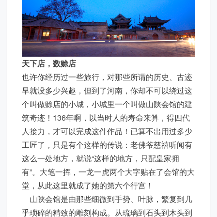
天下店，数赊店
也许你经历过一些旅行，对那些所谓的历史、古迹
早就没多少兴趣，但到了河南，你却不可以绕过这
个叫做赊店的小城，小城里一个叫做山陕会馆的建
筑奇迹！136年啊，以当时人的寿命来算，得四代
人接力，才可以完成这件作品！已算不出用过多少
工匠了，只是有个这样的传说：老佛爷慈禧听闻有
这么一处地方，就说“这样的地方，只配皇家拥
有”。大笔一挥，一龙一虎两个大字贴在了会馆的大
堂，从此这里就成了她的第六个行宫！
山陕会馆是由那些细微到手势、叶脉，繁复到几
乎琐碎的精致的雕刻构成。从琉璃到石头到木头到