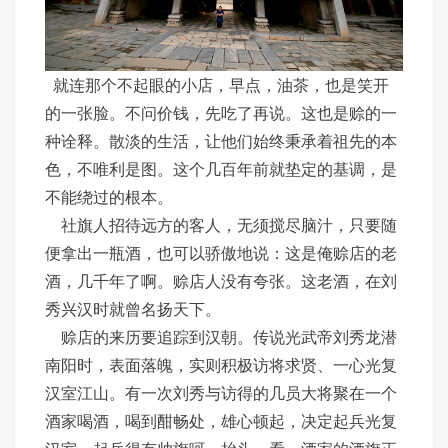
就连那个不起眼的小店，早点，油茶，也是笑开
的一张脸。不问价钱，先吃了再说。这也是赊的一
种诠释。散淡的生活，让他们始终秉承着祖先的本
色，不唯利是图。这个几百年前就垫定的基调，是
不能绕过的根本。
社旗人招待远方的客人，无须搅尽脑汁，只要随
便拿出一瓶酒，也可以骄傲地说：这是俺赊店的老
酒，几千年了啊。赊店人没有夸张。这老酒，在刘
秀兴汉时就曾名扬天下。
赊店的来历要追踪到汉朝。传说光武帝刘秀龙潜
南阳时，表面落魄，实则积极访将求贤、一心光复
汉室江山。有一次刘秀与访得的几员大将聚在一个
酒家喝酒，喝到酣畅处，雄心顿起，决定起兵光复