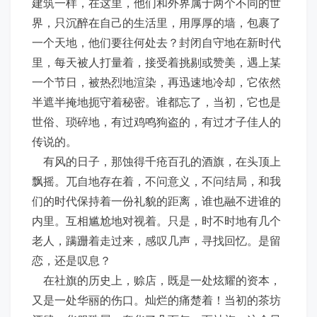
建筑一样，在这里，他们和外界属于两个不同的世
界，只沉醉在自己的生活里，用厚厚的墙，包裹了
一个天地，他们要往何处去？封闭自守地在新时代
里，每天被人打量着，接受着挑剔或赞美，遇上某
一个节日，被热烈地渲染，再迅速地冷却，它依然
半遮半掩地扼守着秘密。谁都忘了，当初，它也是
世俗、琐碎地，有过鸡鸣狗盗的，有过才子佳人的
传说的。
有风的日子，那蚀得千疮百孔的酒旗，在头顶上
飘摇。兀自地存在着，不问意义，不问结局，和我
们的时代保持着一份礼貌的距离，谁也融不进谁的
内里。互相尴尬地对视着。只是，时不时地有几个
老人，蹒跚着走过来，感叹几声，寻找回忆。是留
恋，还是叹息？
在社旗的历史上，赊店，既是一处炫耀的资本，
又是一处华丽的伤口。灿烂的痛楚着！当初的茶坊