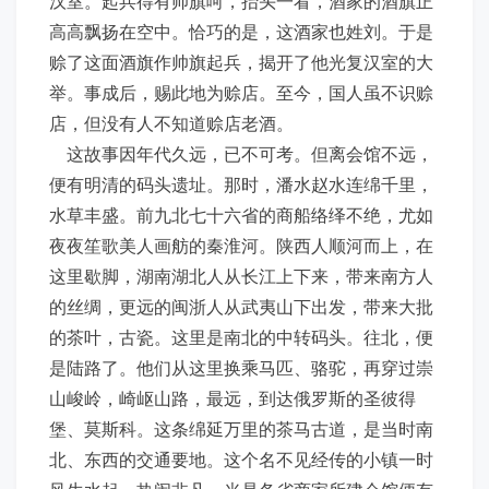
汉室。起兵得有帅旗呵，抬头一看，酒家的酒旗正
高高飘扬在空中。恰巧的是，这酒家也姓刘。于是
赊了这面酒旗作帅旗起兵，揭开了他光复汉室的大
举。事成后，赐此地为赊店。至今，国人虽不识赊
店，但没有人不知道赊店老酒。
这故事因年代久远，已不可考。但离会馆不远，
便有明清的码头遗址。那时，潘水赵水连绵千里，
水草丰盛。前九北七十六省的商船络绎不绝，尤如
夜夜笙歌美人画舫的秦淮河。陕西人顺河而上，在
这里歇脚，湖南湖北人从长江上下来，带来南方人
的丝绸，更远的闽浙人从武夷山下出发，带来大批
的茶叶，古瓷。这里是南北的中转码头。往北，便
是陆路了。他们从这里换乘马匹、骆驼，再穿过崇
山峻岭，崎岖山路，最远，到达俄罗斯的圣彼得
堡、莫斯科。这条绵延万里的茶马古道，是当时南
北、东西的交通要地。这个名不见经传的小镇一时