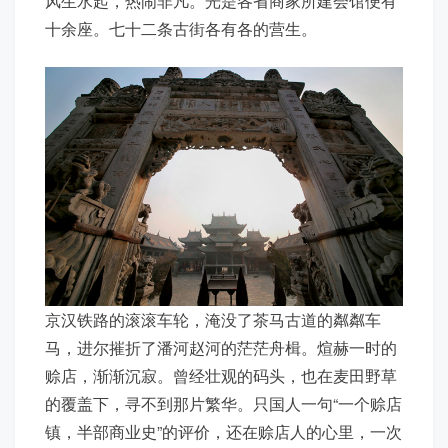
风生水起，热闹非凡。光是各省商家所建会馆便有
十余座。七十二条古街各有各的营生。
京汉铁路的滚滚车轮，淹没了茶马古道的粼粼车
马，进尔摧折了潘河赵河的茫茫舟楫。煊赫一时的
赊店，渐渐沉寂。曾经壮观的码头，也在麦田野草
的覆盖下，寻不到那片繁华。只国人一句“一个赊店
镇，半部商业史”的评价，还在赊店人的心里，一次