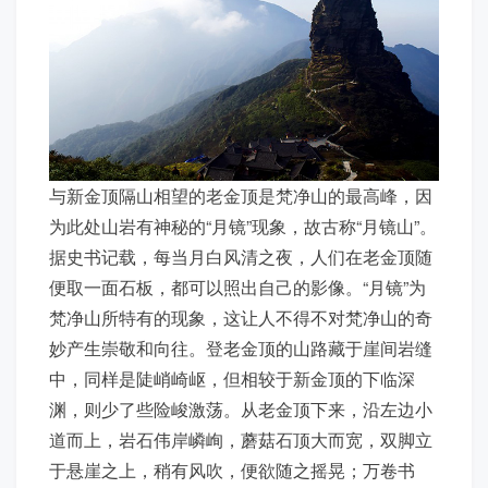
与新金顶隔山相望的老金顶是梵净山的最高峰，因
为此处山岩有神秘的“月镜”现象，故古称“月镜山”。
据史书记载，每当月白风清之夜，人们在老金顶随
便取一面石板，都可以照出自己的影像。“月镜”为
梵净山所特有的现象，这让人不得不对梵净山的奇
妙产生崇敬和向往。登老金顶的山路藏于崖间岩缝
中，同样是陡峭崎岖，但相较于新金顶的下临深
渊，则少了些险峻激荡。从老金顶下来，沿左边小
道而上，岩石伟岸嶙峋，蘑菇石顶大而宽，双脚立
于悬崖之上，稍有风吹，便欲随之摇晃；万卷书