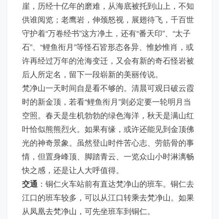
崖，历经十亿年的磨难，从海底被托到山上，不知
供谁阅览；老鹰岩，伸颈怒视，展翅待飞，千百世
守护着“万卷经书”这方净土，还有“番天印”、“太子
石”、“鲤鱼衔月”等怪石皆形态各异、惟妙惟肖，或
许再经过万年的沧海变迁，又会有新的奇石怪岩被
后人所定名，留下一段崭新的美丽传说。
梵净山一天时间自是看不够的。清晨可观日破云霞
时的新金顶，若看“鲤鱼衔月”则必定要一轮明月当
空照。春天是生机勃勃的绿色海洋，秋天是满山红
叶恰似熊熊烈火。如果有缘，或许还能见到金顶佛
光的神奇景象。虽然登山时件苦心志、劳筋骨的事
情，但置身峰顶、脚踏青云、一览众山小时淋漓畅
快之感，还是让人大呼值得。
交通
：铜仁火车站前有直达梵净山的班车。铜仁去
江口的班车较多，可以从江口转乘去梵净山。如果
从凤凰去梵净山，可先坐班车到铜仁。