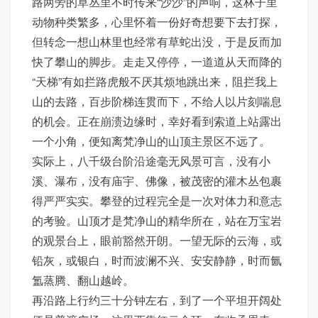
路两旁的草丛里不时传来“沙沙”的声响，这林子里
动物种类繁多，心里怀着一份好奇想要下去打探，
但转念一想山林里也经常有草蛇出没，于是反而加
快了攀山的脚步。走走又停停，一道道从天而降的
“天梯”有如拦路虎般不厌其烦地跳出来，阻拦我上
山的去路，百步阶梯连贯而下，不给人以片刻喘息
的机会。正在崩溃边缘时，幸好看到索道上站露出
一个小角，便知离梵净山的山顶主景区不远了。
实际上，八千级台阶沿途毫无风景可言，没有小
溪、瀑布，没有庙宇、佛像，被茂密的灌木丛包裹
得严严实实。攀登的过程完全是一次对体力和意志
的考验。山顶才是梵净山的精华所在，站在万宝岩
的观景台上，眼前豁然开朗。一望无际的云海，或
铅灰，或银白，时而波澜不兴、安安静静，时而氤
氲蒸腾、翻山越岭。
再沿路上行约三十分钟左右，到了一个平坦开阔处