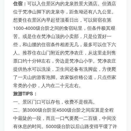
住宿：
可以入住景区内的龙泉胜景大酒店。但酒店
位于梵净山脚下的龙泉寺，距鱼坳还有八九公里。
想要住在景区内早起登顶看日出，可以留宿在第
1000-4000级台阶之间的食宿站里，但条件极其艰
苦。或是住在梵净山顶的小卖部，只是位置好一
些，和山腰的住宿条件相差无几，最多可以住下六
人。推荐住在山门附近的梵净农庄，从这里走到售
票口约十分钟左右，旁边是梵净山小学。梵净农庄
提供热水可以洗澡，卫生间还备有洗脚盆，方便爬
了一天山的游客泡脚。农家饭价格公道，只点些家
常类的小炒，人均在二十元左右。
旅游TIPS：
一、景区门口可以存包，收费不是很高。
二、第3000级台阶至4500级台阶之间应算是全程
中最陡的一段，而且一口气要爬一二百级，中间没
有休息的时间。5000级台阶以后山路变得平缓了许