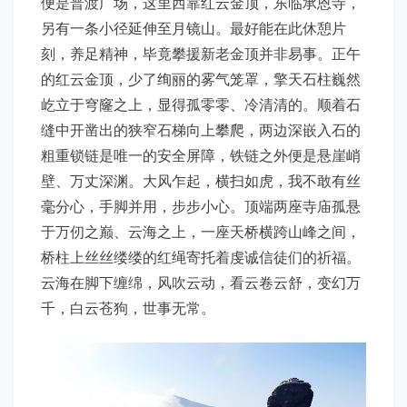
便是普渡广场，这里西靠红云金顶，东临承恩寺，
另有一条小径延伸至月镜山。最好能在此休憩片
刻，养足精神，毕竟攀援新老金顶并非易事。正午
的红云金顶，少了绚丽的雾气笼罩，擎天石柱巍然
屹立于穹窿之上，显得孤零零、冷清清的。顺着石
缝中开凿出的狭窄石梯向上攀爬，两边深嵌入石的
粗重锁链是唯一的安全屏障，铁链之外便是悬崖峭
壁、万丈深渊。大风乍起，横扫如虎，我不敢有丝
毫分心，手脚并用，步步小心。顶端两座寺庙孤悬
于万仞之巅、云海之上，一座天桥横跨山峰之间，
桥柱上丝丝缕缕的红绳寄托着虔诚信徒们的祈福。
云海在脚下缠绵，风吹云动，看云卷云舒，变幻万
千，白云苍狗，世事无常。