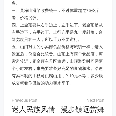
多。
三、梵净山滑竿收费统一，不过体重超过75公斤
者，价格另议。
四、上金顶要从右手边上，左手边下。老金顶是从
左手边下，右手边下。上行几乎是九十度斜角，台
阶宽度只容一人，所以千万不要逆行。
五、山门对面的小卖部食品价格与城镇一样，进入
景区后，价格会比较贵。山顶上有两个食品店，离
索道较近，距金顶主景区较远，山顶游览时间需两
个小时左右，事先要准备好充足的食物和水。沿途
有卖木制的手杖可供爬山用，2-10元不等，多少钱
成交就看你侃价的功力和水平了。
文
章
迷人民族风情
漫步镇远赏舞