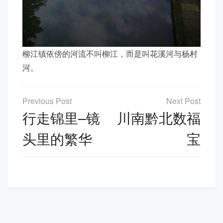
柳江镇依傍的河流不叫柳江，而是叫花溪河与杨村
河。
文
章
行走锦里–镜
川南黔北数福
导
头里的繁华
宝
航