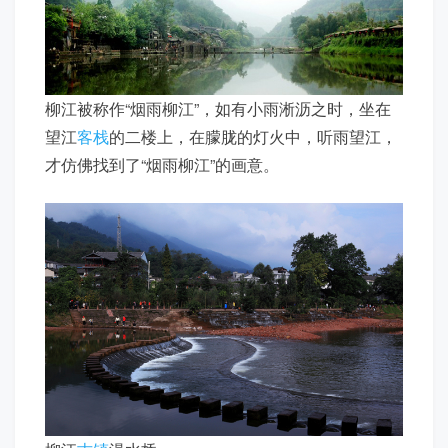
柳江被称作“烟雨柳江”，如有小雨淅沥之时，坐在
望江
客栈
的二楼上，在朦胧的灯火中，听雨望江，
才仿佛找到了“烟雨柳江”的画意。