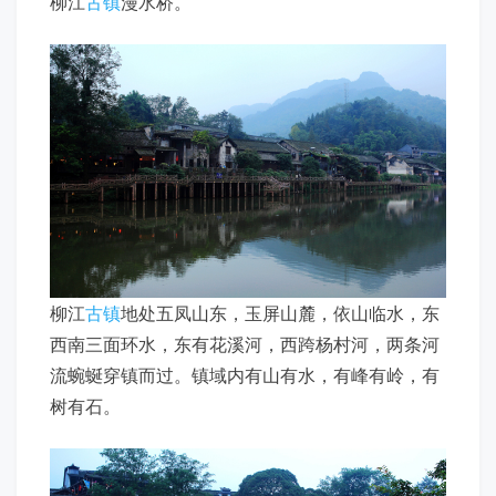
柳江
古镇
漫水桥。
柳江
古镇
地处五凤山东，玉屏山麓，依山临水，东
西南三面环水，东有花溪河，西跨杨村河，两条河
流蜿蜒穿镇而过。镇域内有山有水，有峰有岭，有
树有石。