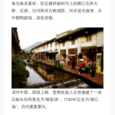
每当春末夏初，驻足横跨杨村河上的柳江石拱大
桥。近观，沿河两岸古树成荫，河水波光潋滟，水
中鹅鸭嬉戏，游鱼穿梭。
清代中期，因镇上柳、姜两姓族人合资修建了一条
石板长街而更名为“柳姜场”，1780年定名为“柳江
场”。历代屡废屡兴。