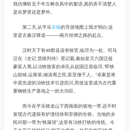
我仿佛听见千年古树在风中的絮语,真的弄不清楚人
是在梦里还是梦外。
第二天,从平乐
古镇
的导游地图上我才明白:这
里是古秦汉驿道———南方丝绸之路的起点。
汉时天下有48郡县设有铁官,临邛为一处。司马
迁在《史记·货殖列传》里记载,秦始皇灭六国迁徙
豪富入蜀,以冶铁致富的卓氏从赵国迁居临邛,“即铁
山鼓铸,运筹策,倾滇蜀之民,富至僮千人。”卓家是将
中原先进的冶铁技术引进四川,而使这里成为古代重
要钢铁生产基地之一的大功臣。
而今在平乐骑龙山下西南面的坡地一带,还不时
发现古代遗留有炉渣结块和弃掷的生铁。当地的乡
民叫那一带为“铁屎坝”,这里有冶铁打铁的传统。今