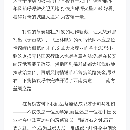
天在平乐镇的场口,刚下古桥有一处百年铁匠铺,常
年风箱呼呼炉火照天地,打铁声砰砰火星四溅,好看,
看得好奇的城里人发呆,为古镇一景。
打铁的节奏雄壮,打铁的动作斩截。让人想到那
写出《子虚赋》、《上林赋》的司马长卿本应是位
情感缠绵细腻的才子,文章大块瑰丽的圣手;却想不
到这厮摆弄起国家行政来也是有章有法:先是在长安
向汉武帝要了政策、然后回到蜀郡成都大张旗鼓地
搞政治宣传、再后又悄悄返临邛筹措筑路资金,最终
在上下赞扬欢呼中完成开通了西南夷道———南方
丝绸之路。
在黄桷古树下我们品茗座话成都才子司马相如
———不仅仅是一位文学家,而且还是一位在中国农
业社会中政声远卓的筑路官员。“撞万石之钟,击雷
霆之鼓。”他虽为成都人却一反成都地理性格中闲逸