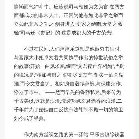
慵懒而气冲斗牛。应该说司马相如为文为官,在两方
面都成功的非常人士。正因为他有如此非常之举而
立如此非常之功,才侧身进入“史家之绝唱,无韵之离
骚”司马迁《史记》的,这是成都人的千古荣光!
不过在民间,人们津津乐道却是他做穷书生时,
与富家大小姐卓文君共同执手作出的惊世骇俗之举
的故事:开始一曲凤求凰,继而“文君夜亡奔相如”,当时
的境况是:“相如与俱之临邛,尽卖其车骑,买一酒舍酤
酒,而令文君当垆。相如身自著犊鼻裤,与保庸杂作,
涤器于市中。”——然而早先的鲁莽私奔,后来传为
千古美谈,这就是浪漫,浸透邛崃文君酒香的浪漫,二
千年前为了婚姻自由反抗宗法礼制不顾一切的前卫
如今成了经典。
作为南方丝绸之路的第一驿站,平乐古镇除铁器