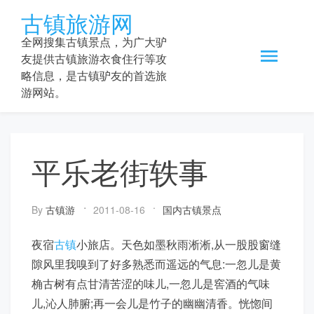
Skip
古镇旅游网
to
content
全网搜集古镇景点，为广大驴
友提供古镇旅游衣食住行等攻
略信息，是古镇驴友的首选旅
游网站。
平乐老街轶事
By
古镇游
2011-08-16
国内古镇景点
夜宿
古镇
小旅店。天色如墨秋雨淅淅,从一股股窗缝
隙风里我嗅到了好多熟悉而遥远的气息:一忽儿是黄
桷古树有点甘清苦涩的味儿,一忽儿是窖酒的气味
儿,沁人肺腑;再一会儿是竹子的幽幽清香。恍惚间