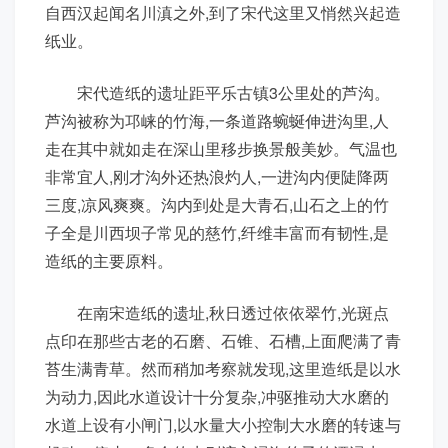
自西汉起闻名川滇之外,到了宋代这里又悄然兴起造
纸业。
宋代造纸的遗址距平乐古镇3公里处的芦沟。
芦沟被称为邛崃的竹海,一条道路蜿蜒伸进沟里,人
走在其中就如走在深山里移步换景般美妙。气温也
非常宜人,刚才沟外还热浪灼人,一进沟内便陡降两
三度,凉风爽爽。沟内到处是大青石,山石之上的竹
子全是川西坝子常见的慈竹,纤维丰富而有韧性,是
造纸的主要原料。
在南宋造纸的遗址,秋日透过依依翠竹,光斑点
点印在那些古老的石磨、石锥、石槽,上面爬满了青
苔生满青草。然而稍加考察就发现,这里造纸是以水
为动力,因此水道设计十分复杂,冲驱推动大水磨的
水道上设有小闸门,以水量大小控制大水磨的转速与