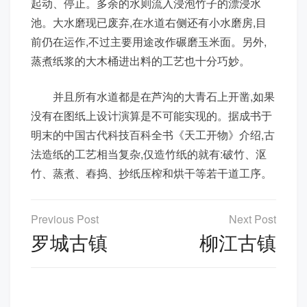
起动、停止。多余的水则流入浸泡竹子的漂浸水
池。大水磨现已废弃,在水道右侧还有小水磨房,目
前仍在运作,不过主要用途改作碾磨玉米面。另外,
蒸煮纸浆的大木桶进出料的工艺也十分巧妙。
并且所有水道都是在芦沟的大青石上开凿,如果
没有在图纸上设计演算是不可能实现的。据成书于
明末的中国古代科技百科全书《天工开物》介绍,古
法造纸的工艺相当复杂,仅造竹纸的就有:破竹、沤
竹、蒸煮、舂捣、抄纸压榨和烘干等若干道工序。
文
章
罗城古镇
柳江古镇
导
航