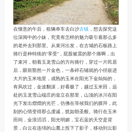
在惬意的午后，租辆单车去白沙
古镇
，想去探究这
位深闺中的小妹，究竟有怎样的魅力吸引着那么多
的老外去到那里。从束河出发，在古城的石板路上
骑行是种特殊的“享受”，屁股被震的那个痛啊，出
了束河，朝着玉龙雪山的方向骑行，穿过一片民居
后，眼前豁然一片金色，一条碎石铺就的小径嵌进
大片的玉米地里，成熟的玉米在阳光下金灿灿的，
有风吹过，金波翻滚，好看极了，越过玉米田，远
处的玉龙雪山端庄的耸立在那里，山顶的冰川在阳
光下发出熠熠的光芒，仿佛在等候我们的膜拜，此
刻的心情变得那么虔诚，犹如朝圣般。骑行在玉米
田间，金浪滔滔，阳光明媚，宝石蓝的天空是背
景，白云在连绵的山麓上投下了影子，移动到云影