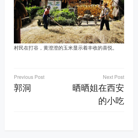
村民在打谷，黄澄澄的玉米显示着丰收的喜悦。
文
章
郭洞
晒晒姐在西安
导
的小吃
航