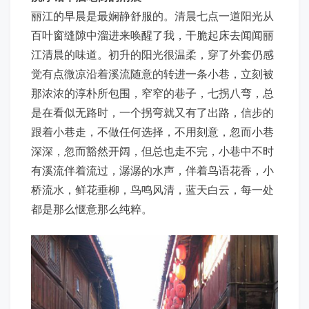
丽江的早晨是最娴静舒服的。清晨七点一道阳光从
百叶窗缝隙中溜进来唤醒了我，干脆起床去闻闻丽
江清晨的味道。初升的阳光很温柔，穿了外套仍感
觉有点微凉沿着溪流随意的转进一条小巷，立刻被
那浓浓的淳朴所包围，窄窄的巷子，七拐八弯，总
是在看似无路时，一个拐弯就又有了出路，信步的
跟着小巷走，不做任何选择，不用刻意，忽而小巷
深深，忽而豁然开阔，但总也走不完，小巷中不时
有溪流伴着流过，潺潺的水声，伴着鸟语花香，小
桥流水，鲜花垂柳，鸟鸣风清，蓝天白云，每一处
都是那么惬意那么纯粹。