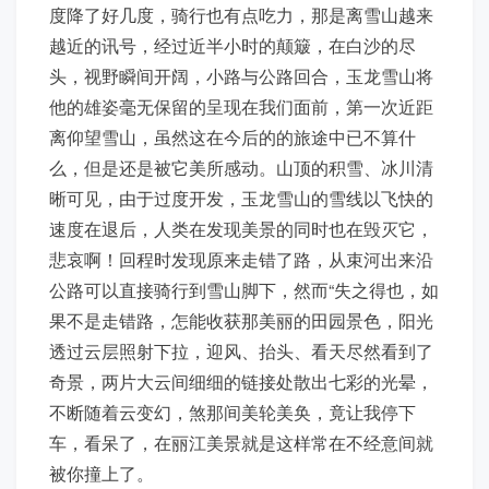
度降了好几度，骑行也有点吃力，那是离雪山越来
越近的讯号，经过近半小时的颠簸，在白沙的尽
头，视野瞬间开阔，小路与公路回合，玉龙雪山将
他的雄姿毫无保留的呈现在我们面前，第一次近距
离仰望雪山，虽然这在今后的的旅途中已不算什
么，但是还是被它美所感动。山顶的积雪、冰川清
晰可见，由于过度开发，玉龙雪山的雪线以飞快的
速度在退后，人类在发现美景的同时也在毁灭它，
悲哀啊！回程时发现原来走错了路，从束河出来沿
公路可以直接骑行到雪山脚下，然而“失之得也，如
果不是走错路，怎能收获那美丽的田园景色，阳光
透过云层照射下拉，迎风、抬头、看天尽然看到了
奇景，两片大云间细细的链接处散出七彩的光晕，
不断随着云变幻，煞那间美轮美奂，竟让我停下
车，看呆了，在丽江美景就是这样常在不经意间就
被你撞上了。