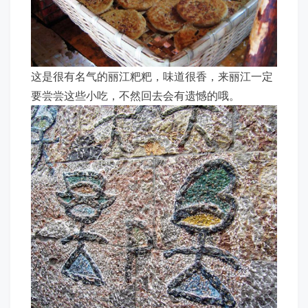
这是很有名气的丽江粑粑，味道很香，来丽江一定
要尝尝这些小吃，不然回去会有遗憾的哦。