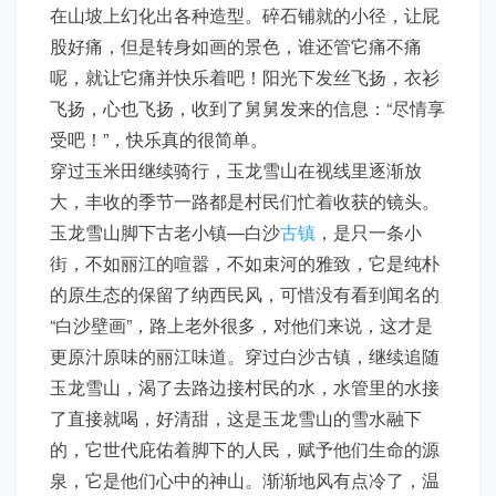
在山坡上幻化出各种造型。碎石铺就的小径，让屁
股好痛，但是转身如画的景色，谁还管它痛不痛
呢，就让它痛并快乐着吧！阳光下发丝飞扬，衣衫
飞扬，心也飞扬，收到了舅舅发来的信息：“尽情享
受吧！”，快乐真的很简单。
穿过玉米田继续骑行，玉龙雪山在视线里逐渐放
大，丰收的季节一路都是村民们忙着收获的镜头。
玉龙雪山脚下古老小镇—白沙
古镇
，是只一条小
街，不如丽江的喧嚣，不如束河的雅致，它是纯朴
的原生态的保留了纳西民风，可惜没有看到闻名的
“白沙壁画”，路上老外很多，对他们来说，这才是
更原汁原味的丽江味道。穿过白沙古镇，继续追随
玉龙雪山，渴了去路边接村民的水，水管里的水接
了直接就喝，好清甜，这是玉龙雪山的雪水融下
的，它世代庇佑着脚下的人民，赋予他们生命的源
泉，它是他们心中的神山。渐渐地风有点冷了，温