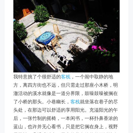
我特意挑了个很舒适的
客栈
，一个闹中取静的地
方，离四方街也不远，但只需走过那座小木桥，明
澈活动的溪水就像是一道分界限，鼓噪鼓噪被搁在
了小桥的那头。小巷幽长，
客栈
就坐落在巷子的尽
头处，在那边可以舒适的享用阳光。充溢阳光的午
后，一张竹制的摇椅，一本闲书，一杯扑鼻香浓的
蓝山，也许并无心看书，只是把它搁在身上，视野