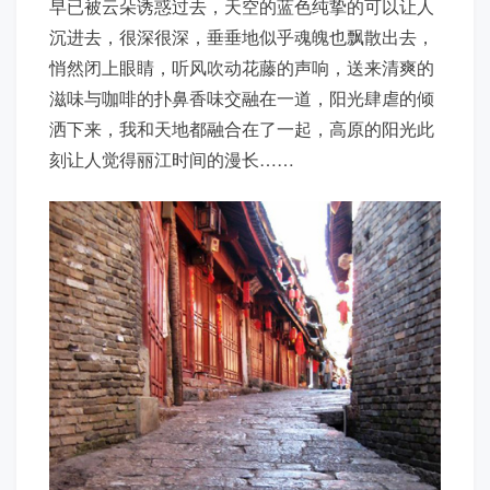
早已被云朵诱惑过去，天空的蓝色纯挚的可以让人
沉进去，很深很深，垂垂地似乎魂魄也飘散出去，
悄然闭上眼睛，听风吹动花藤的声响，送来清爽的
滋味与咖啡的扑鼻香味交融在一道，阳光肆虐的倾
洒下来，我和天地都融合在了一起，高原的阳光此
刻让人觉得丽江时间的漫长……