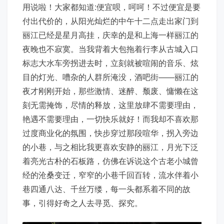
用说啦！大家都知道:便宜呗，呵呵！不过便宜是要
付出代价的，从阳光灿烂的中午十二点走出家门到
丽江已经是星月高挂，庆幸的是和上海一样丽江的
夜晚也不寂寞。当我背着大包拖着行李从古城入口
标志大水车旁拐进去时，立刻就被喧闹的音乐、炫
目的灯光、嘈杂的人群所淹没，酒吧街——丽江的
夜才刚刚开始，那些激情、迷醉、颓废、慵懒在这
刻无需掩饰，尽情的释放，这里放肆不需要理由，
艳遇不需要理由，一切快乐就好！而我却不喜欢那
过度商业化的氛围，快步穿过那段喧华，拐入旁边
的小巷，与之相比我更喜欢安静的丽江，月光下泛
着亮光古朴的石板路，仿佛在诉说这个古老小城曾
经的沧桑变迁，窄窄的小巷千回百转，流水伴着小
巷四通八达、千丝万缕，每一头都系着不同的故
事，引得好奇之人去寻觅、探究。