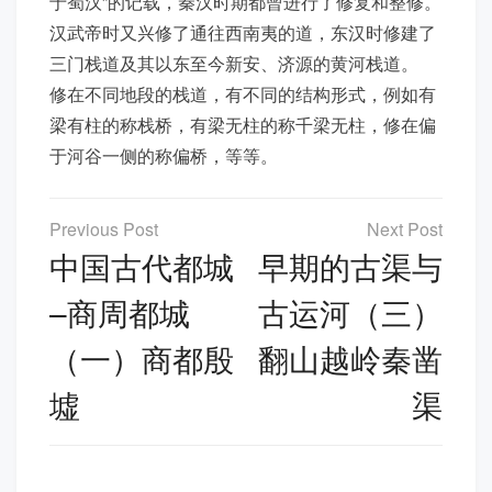
于蜀汉”的记载，秦汉时期都曾进行了修复和整修。
汉武帝时又兴修了通往西南夷的道，东汉时修建了
三门栈道及其以东至今新安、济源的黄河栈道。
修在不同地段的栈道，有不同的结构形式，例如有
梁有柱的称栈桥，有梁无柱的称千梁无柱，修在偏
于河谷一侧的称偏桥，等等。
文
章
中国古代都城
早期的古渠与
导
–商周都城
古运河（三）
航
（一）商都殷
翻山越岭秦凿
墟
渠