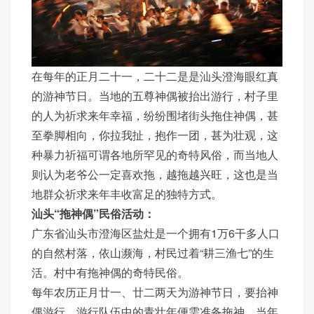
在每年的正月二十一，二十二是是汕头澄海眼红真
的游神节日。当地的五尊神偶被抬出游行，村子里
的人为祈求来年幸福，纷纷围堵街头拖住神偶，甚
至拳脚相向，你拉我扯，抱作一团，甚为壮观，这
种暴力祈福可谓各地所罕见的奇特风俗，而当地人
则认为老爷公一定喜欢拖，越拖越兴旺，这也是当
地群众祈求来年丰收富足的独特方式。
汕头“拖神偶”民俗活动：
广东省汕头市澄海区盐灶是一个拥有1万6干多人口
的自然村落，依山濒海，村民过着“耕三渔七”的生
活。村中有拖神偶的奇特民俗。
每年农历正月廿一、廿二两天为游神节日，要抬神
偶游行，游行队伍中的青壮年便需准备拖神。当年