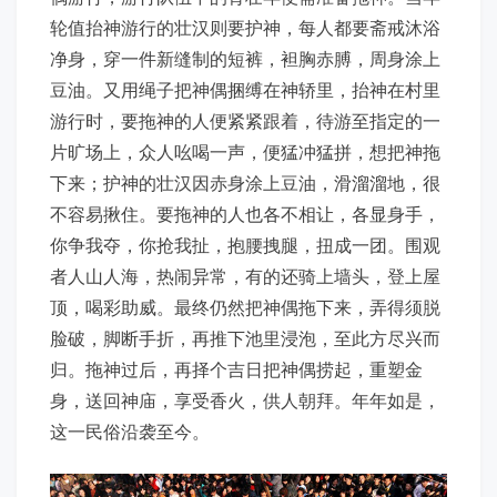
轮值抬神游行的壮汉则要护神，每人都要斋戒沐浴
净身，穿一件新缝制的短裤，袒胸赤膊，周身涂上
豆油。又用绳子把神偶捆缚在神轿里，抬神在村里
游行时，要拖神的人便紧紧跟着，待游至指定的一
片旷场上，众人吆喝一声，便猛冲猛拼，想把神拖
下来；护神的壮汉因赤身涂上豆油，滑溜溜地，很
不容易揪住。要拖神的人也各不相让，各显身手，
你争我夺，你抢我扯，抱腰拽腿，扭成一团。围观
者人山人海，热闹异常，有的还骑上墙头，登上屋
顶，喝彩助威。最终仍然把神偶拖下来，弄得须脱
脸破，脚断手折，再推下池里浸泡，至此方尽兴而
归。拖神过后，再择个吉日把神偶捞起，重塑金
身，送回神庙，享受香火，供人朝拜。年年如是，
这一民俗沿袭至今。