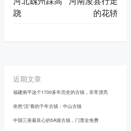
河北魏州踩高
河南浚县行走
导
跷
的花轿
航
近期文章
福建南平这个1700多年历史的古镇，非常漂亮
依然“活”着的千年古镇：中山古镇
中国三座最良心的5A级古镇，门票全免费