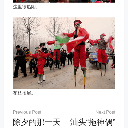
这里很热闹。
花枝招展。
文
章
除夕的那一天
汕头“拖神偶”