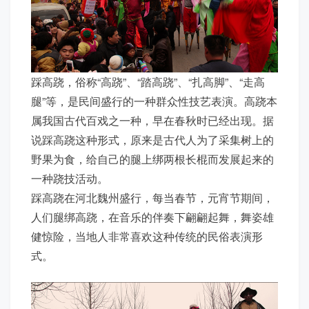
踩高跷，俗称“高跷”、“踏高跷”、“扎高脚”、“走高
腿”等，是民间盛行的一种群众性技艺表演。高跷本
属我国古代百戏之一种，早在春秋时已经出现。据
说踩高跷这种形式，原来是古代人为了采集树上的
野果为食，给自己的腿上绑两根长棍而发展起来的
一种跷技活动。
踩高跷在河北魏州盛行，每当春节，元宵节期间，
人们腿绑高跷，在音乐的伴奏下翩翩起舞，舞姿雄
健惊险，当地人非常喜欢这种传统的民俗表演形
式。