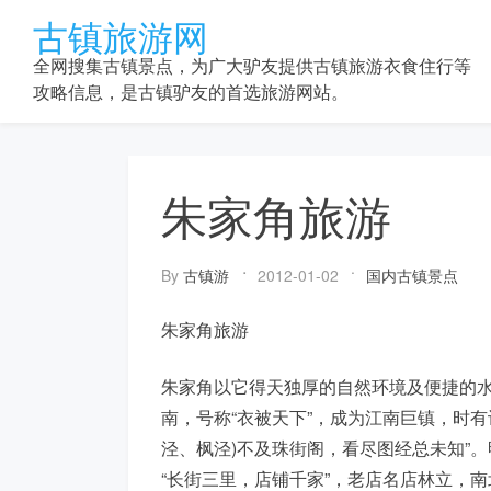
Skip
古镇旅游网
to
content
全网搜集古镇景点，为广大驴友提供古镇旅游衣食住行等
攻略信息，是古镇驴友的首选旅游网站。
朱家角旅游
By
古镇游
2012-01-02
国内古镇景点
朱家角旅游
朱家角以它得天独厚的自然环境及便捷的
南，号称“衣被天下”，成为江南巨镇，时有
泾、枫泾)不及珠街阁，看尽图经总未知”
“长街三里，店铺千家”，老店名店林立，