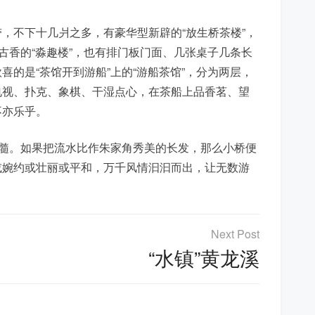
，不下十几爿之多，有豪华型新辟的“放生桥茶楼”，
古香的“淼趣楼”，也有排门板门面、几张桌子几条长
的是“茶馆开到游船”上的“游船茶馆”，分为两层，
电视、扑克、象棋、干湿点心，在茶船上品香茗、望
不亦乐乎。
精髓。如果把流水比作朱家角秀美的长发，那么小桥便
或婉约或壮丽或平和，万千风情汩汩而出，让无数游
“水镇”黄龙溪