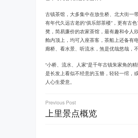
古镇茶馆，大多集中在放生桥、北大街一带
有年代久远古老的“俱乐部茶楼”，更有古色
凳，简易廉价的农家茶馆，最有趣和令人欣喜
舱内顶上，均可入座茶客，茶船上还备有
廊桥、看水景、听流水，煞是优哉悠哉，
“小桥、流水、人家”是千年古镇朱家角的
是长发上看似不经意的玉簪，轻轻一绾，
人心生爱意。
文
章
上里景点概览
导
航