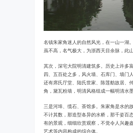
名镇朱家角迷人的自然风光，在一山一湖
虽不高，名气极大，为浙西天目余脉，此山
其次，深宅大院明清建筑多。历史上许多
四、五百处之多，风火墙、石库门、墙门人家
还有席氏厅堂、陆氏世家、陈莲舫故居、
角，黛瓦粉墙，明清风格组成一幅明清水
三是河埠、缆石、茶馆多。朱家角是水的
不计其数，那造型各异的水桥，那千姿百
有的景观，细细欣赏观察，不觉令人兴趣
艺术等内容构成的综合体。