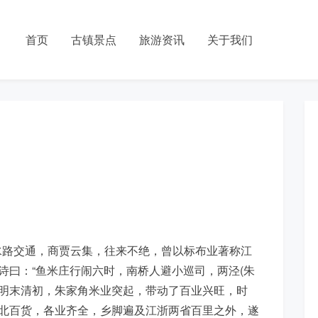
首页
古镇景点
旅游资讯
关于我们
水路交通，商贾云集，往来不绝，曾以标布业著称江
诗曰：“鱼米庄行闹六时，南桥人避小巡司，两泾(朱
。明末清初，朱家角米业突起，带动了百业兴旺，时
南北百货，各业齐全，乡脚遍及江浙两省百里之外，遂