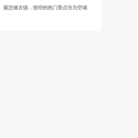
最悲催古镇，曾经的热门景点沦为空城