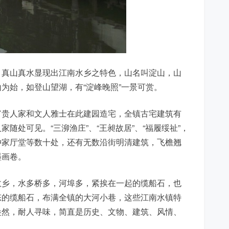
。真山真水显现出江南水乡之特色，山名叫淀山，山
为始，如登山望湖，有“淀峰晚照”一景可赏。
富贵人家和文人雅士在此建园造宅，全镇古宅建筑有
随处可见。“三泖渔庄”、“王昶故居”、“福履绥祉”，
仲家厅堂等数十处，还有无数沿街明清建筑，飞檐翘
墨画卷。
故乡，水多桥多，河埠多，紧挨在一起的缆船石，也
态的缆船石，布满全镇的大河小巷，这些江南水镇特
盎然，耐人寻味，简直是历史、文物、建筑、风情、