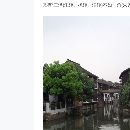
又有“三泾(朱泾、枫泾、泅泾)不如一角(朱家