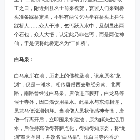
工之日，附近州县名士前来祝贺，宴罢人们来到桥
头准备踩桥定名，不料有两位乞丐坐在桥头上拦住
踩桥人……众人干涉，乞丐跃入水中，及刻显出两
个石包，众人大悟，认定此乃非乞丐，而是两位神
仙，于是便将此桥定名为“二仙桥”。
白马泉：
白马泉所在地，历史上的佛教圣地，该泉原名“龙
渊”，仅是一滩水。相传唐僧西去取经分南、北两
路，南路曾经过白马泉。唐僧进庙膜拜，白龙马等
候于寺外，因口渴饮用泉水。此泉水与东海相连，
见龙马便涨潮朝拜。当地僧人见状倍感神奇怪，唐
僧一行离开后，立即围泉水建池，原为解决生活用
水，后住持高僧得菩萨点化，得知得知原委，将“龙
渊”奉为圣泉，并改名“白马泉”。现白马寺内香炉