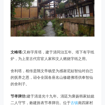
文峰塔:
又称字库塔，建于清同治五年。塔下有字纸
炉，为上里古代官宦人家和文人燃烧字纸之用。
舍利塔，相传是隋文帝杨坚为感谢尼姑智仙对自已
的抚养之恩，诏令全国各座名山修建佛塔供奉智仙
的舍利子。
节孝牌坊:
建于清道光十九年。清廷为褒扬韩家姑媳
二人守节，敕建旌表节孝牌坊。位于
古镇
南四家村