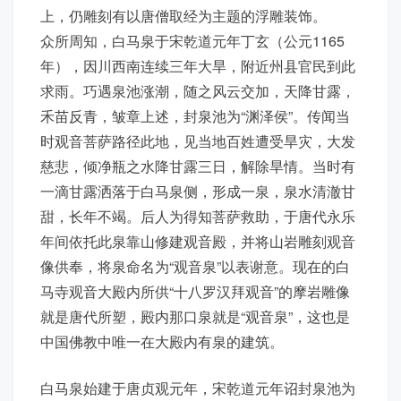
上，仍雕刻有以唐僧取经为主题的浮雕装饰。
众所周知，白马泉于宋乾道元年丁玄（公元1165
年），因川西南连续三年大旱，附近州县官民到此
求雨。巧遇泉池涨潮，随之风云交加，天降甘露，
禾苗反青，皱章上述，封泉池为“渊泽侯”。传闻当
时观音菩萨路径此地，见当地百姓遭受旱灾，大发
慈悲，倾净瓶之水降甘露三日，解除旱情。当时有
一滴甘露洒落于白马泉侧，形成一泉，泉水清澈甘
甜，长年不竭。后人为得知菩萨救助，于唐代永乐
年间依托此泉靠山修建观音殿，并将山岩雕刻观音
像供奉，将泉命名为“观音泉”以表谢意。现在的白
马寺观音大殿内所供“十八罗汉拜观音”的摩岩雕像
就是唐代所塑，殿内那口泉就是“观音泉”，这也是
中国佛教中唯一在大殿内有泉的建筑。
白马泉始建于唐贞观元年，宋乾道元年诏封泉池为