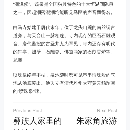
“渊泽侯”。该泉是全国独具特色的十大恒温间隙泉
之一，因起潮落潮潮均能听见马蹄的声音而得名。
白马寺始建于唐代末年，位于龙头山麓的南丝绸古
道旁，与天台山一脉相连。寺内现存的巨石石雕观
音、唐代凿挖的古圣井尤为罕见，寺内还存有明代
的钟亭、照壁、石雕兽、佛道两家的石刻香炉等。
龙渊
喷珠泉终年不枯，泉池随时都可见串串珍珠般的气
泡从池底喷出。池边立有清代雅州太守黄云鹄题写
的“喷珠泉”碑。
文
章
彝族人家里的
朱家角旅游
导