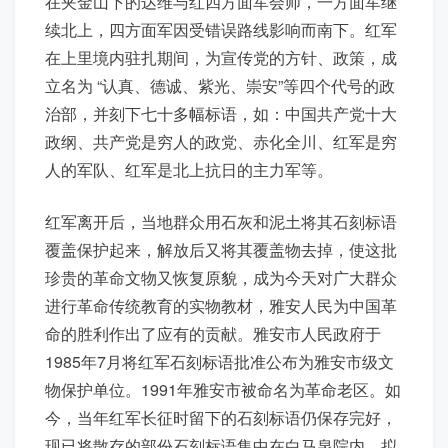
在夹金山下的达维与红四方面军会师，一方面军继
续北上，四方面军因受错误路线影响而南下。红军
在上里境内驻扎期间，为宣传党的方针、政策，成
立名为 “认真、德诚、紫光、崇安”等四个代号的政
治部，并刻下七十多幅标语，如：中国共产党十大
政纲、共产党是穷人的政党、赤化全川、红军是穷
人的军队、红军是北上抗日的主力军等。
红军离开后，当地群众用石灰和泥土将其石刻标语
覆盖保护起来，解放后又将其覆盖物去掉，使这批
珍贵的革命文物又恢复原貌，成为今天对广大群众
进行革命传统教育的实物教材，雅安人民为中国革
命的胜利作出了应有的贡献。雅安市人民政府于
1985年7月将红军石刻标语批准公布为雅安市级文
物保护单位。1991年雅安市被命名为革命老区。如
今，当年红军长征时留下的石刻标语仍保存完好，
现已将散存的部份石刻标语集中在白马泉院内，拟