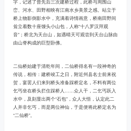
字，记述了曾先后三次建桥过程，此桥与周围山
峦、河水、田野相映有江南水乡美景之感。站立于
桥上物影倒影水中，充满着诗情画意，桥南田野间
耸立着数十座馒头小山包，人称“十八罗汉拜观
音”；桥北为天台山，如遇晴天可观尝到天台山脉由
由山脊构成的巨型卧佛。
二仙桥始建于清乾年间，二仙桥得名有一段神奇的
传说，相传：建桥竣工之日，附近州县名士前来祝
贺，宴罢人们来到桥头准备踩桥定名，不料有两位
乞丐坐在桥头拦住踩桥人……众人干，二乞丐跃入
水中，及刻显出两个“石包”，众人大悟，认定此二
人并非乞丐，而是两位神仙，于是便将此桥定名为
“二仙桥”。