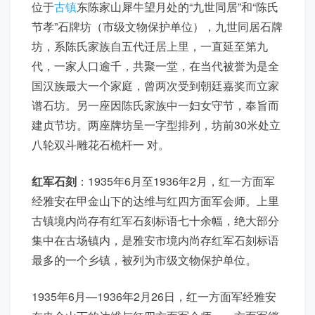
位于
古镇
东陈家山犀牛望月处的“九世同居”和“陈氏
节孝”石牌坊（市级文物保护单位），九世同居石牌
坊，系陈氏家族自五代迁居上里，一直延至第九
代，一家人口逾千，共聚一堂，在当代被誉为是全
国汉族最大一个家庭，曾两次受到朝廷嘉奖而立家
谱石坊。另一座因陈氏家族中一妇女守节，奉旨而
建贞节坊。两座牌坊呈一字型排列，坊前30米处立
八轮双斗雕花石桅杆一 对。
红军石刻
：1935年6月至1936年2月，红一方面军
经雅安在甲金山下的达维与红四方面军会师。上里
古镇境内尚存有红军石刻标语七十余幅，绝大部分
集中在古场镇内，是雅安市境内尚存红军石刻标语
最多的一个乡镇，被列为市级文物保护单位。
1935年6月—1936年2月26日，红一方面军经雅安