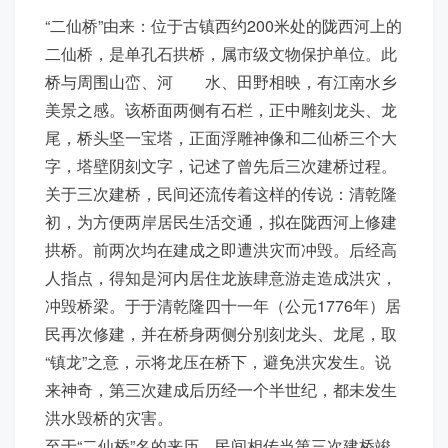
“二仙桥”由来：位于古镇西约200米处的陇西河上的
二仙桥，是单孔石拱桥，属市级文物保护单位。此
桥与周围山峦、河 水、田野相映，有江南水乡
美景之感。该桥面两侧有石栏，正中雕刻龙头、龙
尾，桥头坚一宝塔，正面浮雕神像和二仙桥三个大
字，塔壁阴刻文字，记述了曾先后三次建桥过程。
关于三次建桥，民间还流传着这样的传说：清乾隆
初，为方便两岸居民生活交通，拟在陇西河上修建
拱桥。前两次均在建成之即遭洪灾而冲毁。后经高
人指点，得知是河内居住龙族肆意游走造成洪灾，
冲毁桥梁。于于清乾隆四十一年（公元1776年）居
民再次修建，并在桥身两侧分别刻龙头、龙尾，取
“镇龙”之意，示将龙压在桥下，避免洪灾发生。说
来神奇，第三次建成后历经一个半世纪，都未发生
洪水毁桥的灾害。
至于“二仙桥”名的来历，民间相传当第三次建桥竣