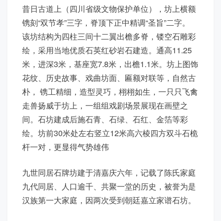
昔日古道上（四川省级文物保护单位），坊上横额
镌刻“双节孝”三字，脊顶下正中精调“圣旨”二字。
该坊结构为四柱三间十二翼出檐多脊，镂空石雕彩
绘，采用当地优质石英红砂岩石建造。通高11.25
米，进深3米，基座宽7.8米，出檐1.1米。坊上图饰
花纹、历史故事、戏曲坊面、匾额对联等，自然古
朴， 镌工精细，造型灵巧，栩栩如生，一只只飞禽
走兽扬威于坊上，一组组戏剧场景展现在画壁之
间。石坊建成后施石青、石绿、石红、金箔等彩
绘。坊前30米处左右竖立12米高六棱四方双斗石桅
杆一对，更显得气势雄伟
九世同居石牌坊建于清嘉庆六年，记载了陈氏家庭
九代同居、人口逾千、共聚一堂的历史，被誉为是
汉族第一大家庭，因两次受到朝廷嘉立家谱石坊。