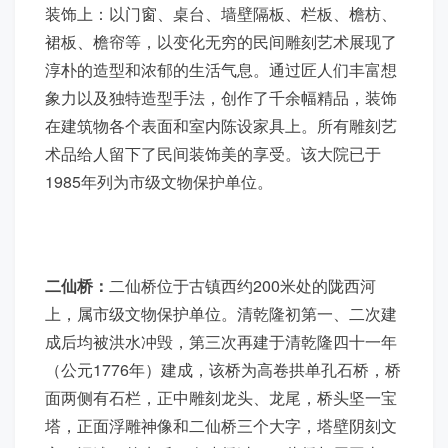
装饰上：以门窗、桌台、墙壁隔板、栏板、檐枋、
裙板、檐帘等，以变化无穷的民间雕刻艺术展现了
淳朴的造型和浓郁的生活气息。通过匠人们丰富想
象力以及独特造型手法，创作了千余幅精品，装饰
在建筑物各个表面和室内陈设家具上。所有雕刻艺
术品给人留下了民间装饰美的享受。该大院已于
1985年列为市级文物保护单位。
二仙桥：
二仙桥位于古镇西约200米处的陇西河
上，属市级文物保护单位。清乾隆初第一、二次建
成后均被洪水冲毁，第三次再建于清乾隆四十一年
（公元1776年）建成，该桥为高卷拱单孔石桥，桥
面两侧有石栏，正中雕刻龙头、龙尾，桥头坚一宝
塔，正面浮雕神像和二仙桥三个大字，塔壁阴刻文