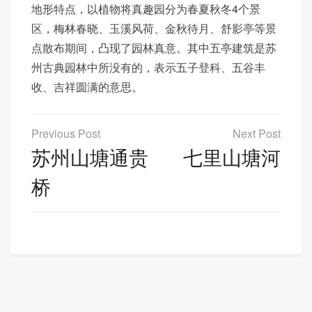
地形特点，以植物将真趣园分为春夏秋冬4个景
区，梅林春晓、玉溪风荷、金秋待月、舒影亭等景
点散布期间，凸现了园林真意。其中五亭建筑是苏
州古典园林中所没有的，表示五子登科、五谷丰
收、吉祥圆满的意思。
文
章
苏州山塘通贵
七里山塘河
导
桥
航