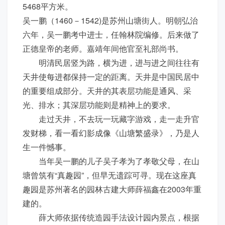
5468平方米。
吴一鹏（1460－1542)是苏州山塘街人。明朝弘治
六年，吴一鹏考中进士，任翰林院编修。后来做了
正德皇帝的老师。嘉靖年间他官至礼部尚书。
明清民居竖为路，横为进，进与进之间往往有
天井使每进都保持一定的距离。天井是中国民居中
的重要组成部分。天井的其表层功能是通风、采
光、排水；其深层功能则是精神上的要求。
走过天井，不去玩一玩藏字游戏，走一走升官
发财梯，看一看幻影成像《山塘繁盛录》，乃是人
生一件憾事。
当年吴一鹏的儿子吴子孝为了孝敬父母，在山
塘曾筑有“真趣园”，但早无遗踪可寻。现在这座真
趣园是苏州著名的园林古建大师薛福鑫在2003年重
建的。
薛大师依据传统造园手法设计园内景点，根据