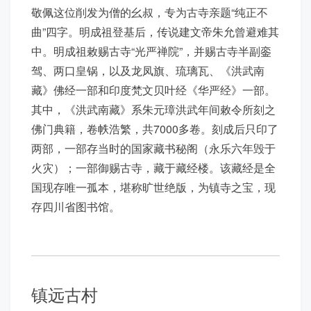
敬佩这位削发为僧的幺叔，专为古寺亲题“纯正不
曲”四字。明成祖登基后，传说建文帝朱允曾避难其
中。明成祖敕赐古寺“光严禅院”，并赐古寺半副銮
驾、两口皇锅，以及龙凤旗、琉璃瓦、《洪武南
藏》佛经一部和印度梵文贝叶经《华严经》一部。
其中，《洪武南藏》系朱元璋洪武年间敕令所刻之
佛门典籍，卷帙浩繁，共7000多卷。刻成后只印了
两部，一部存当时的国家藏书秘阁（永乐六年毁于
火灾）；一部御赐古寺，藏于藏经楼。该藏经是全
国现存唯一孤本，堪称旷世绝版，为镇寺之宝，现
存四川省图书馆。
镇远古村