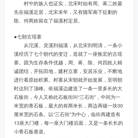
村中的族人也证实，北宋时始有周、蒋二姓最
先在福溪定居，北宋末年，又有随军南下征剿的
陈、何两姓留在了福溪村定居。
●七朝古瑶寨
从沱溪、灵溪到福溪，从北宋到明清，一条小
溪经历了七个朝代的变迁，造就了一座恢宏的古瑶
寨。因为生存条件优越，周、蒋、陈、何四姓人精
诚团结，开拓田地，建村立寨，安居乐业，不断地
进行着原始积累。村寨从宋朝就开始发展，至明朝
时达到了顶峰。依福溪边建造了一条一里多长的大
石板街，今人又称此石板街叫“三石街”，中间为一
米宽的青石板，最大的有两米长，两边再镶一块30
厘米宽的石条。以“三石街”为中心，临街再建造有
13座大门楼，每一座大门楼后面，又是一条长长的
小青石板巷道。