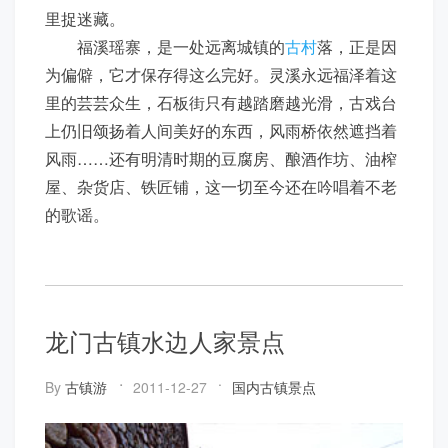
里捉迷藏。
福溪瑶寨，是一处远离城镇的
古村
落，正是因
为偏僻，它才保存得这么完好。灵溪永远福泽着这
里的芸芸众生，石板街只有越踏磨越光滑，古戏台
上仍旧颂扬着人间美好的东西，风雨桥依然遮挡着
风雨……还有明清时期的豆腐房、酿酒作坊、油榨
屋、杂货店、铁匠铺，这一切至今还在吟唱着不老
的歌谣。
龙门古镇水边人家景点
By
古镇游
2011-12-27
国内古镇景点