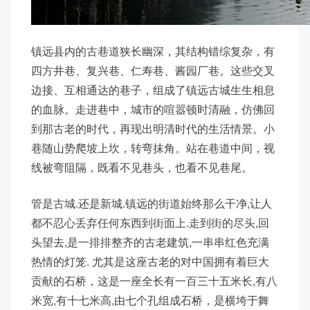
镇远县内的古巷道狭长幽深，其结构错综复杂，有
四方井巷、复兴巷、仁寿巷、酱园厂巷。这些交叉
边接、互相通达的巷子，组成了镇远古城生生相息
的血脉。走进巷中，城市的喧嚣顿时清融，仿佛回
到那古老的时代，再现出明清时代的生活情景。小
巷随山势爬坡上坎，转弯抹角。站在巷道中间，视
线被弯阻隔，既看不见巷头，也看不见巷尾。
管是古城.还是新城.镇远的街道始终那么干净,让人
都不忍心丢弃任何东西到街面上.走到街的尽头,回
头望去,是一排排整齐的古老建筑,一串串红色充满
热情的灯笼. 尤其是这座古老的对中国拥有着巨大
贡献的石桥，这是一座全长有一百三十五米长,有八
米宽,有十七米高,由七个孔组成石桥，是横垮于舞