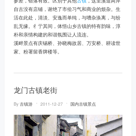
参差，错落有致。区别于其他
古镇
，这里溪道两岸
自古没有店铺，谢绝了市侩习气和商业的烦杂。生
活在此处，清淡、安逸而单纯，与嘈杂涣离，与纷
乱无缘。彳亍其间，体悟山乡古镇的特有韵味，淳
朴和亲情构建的和谐氛围让人流连。
溪畔景点有庆锡桥、孙晓梅故居、万安桥、耕读世
家、粉署留香牌楼等。
龙门古镇老街
By
古镇游
2011-12-27
国内古镇景点