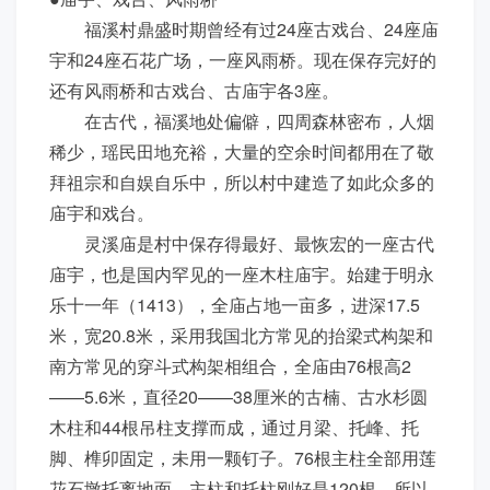
福溪村鼎盛时期曾经有过24座古戏台、24座庙
宇和24座石花广场，一座风雨桥。现在保存完好的
还有风雨桥和古戏台、古庙宇各3座。
在古代，福溪地处偏僻，四周森林密布，人烟
稀少，瑶民田地充裕，大量的空余时间都用在了敬
拜祖宗和自娱自乐中，所以村中建造了如此众多的
庙宇和戏台。
灵溪庙是村中保存得最好、最恢宏的一座古代
庙宇，也是国内罕见的一座木柱庙宇。始建于明永
乐十一年（1413），全庙占地一亩多，进深17.5
米，宽20.8米，采用我国北方常见的抬梁式构架和
南方常见的穿斗式构架相组合，全庙由76根高2
——5.6米，直径20——38厘米的古楠、古水杉圆
木柱和44根吊柱支撑而成，通过月梁、托峰、托
脚、榫卯固定，未用一颗钉子。76根主柱全部用莲
花石墩托离地面，主柱和托柱刚好是120根，所以