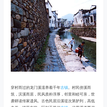
穿村而过的龙门溪濡养着千年
古镇
。村民傍溪而
筑，滨溪而居，民风质朴淳厚，邻里和睦可亲，世
袭耕读传家遗风。古色民居沿溪堤次第胪列，高低