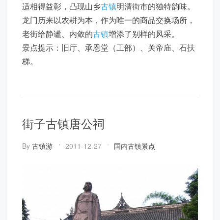
适相得益彰，凸现山乡
古镇
明清街市的独特韵味。
龙门历来以农耕为本，作为唯一的商品交换场所，
老街给静谧、内敛的
古镇
增添了别样的风采。
景点提示：旧厅、承恩堂（工部）、关帝庙、石扶
梯。
街子古镇唐公祠
By
古镇游
2011-12-27
国内古镇景点