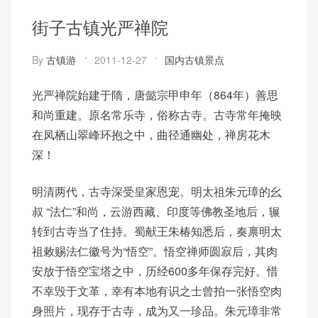
街子古镇光严禅院
By
古镇游
2011-12-27
国内古镇景点
光严禅院始建于隋，唐懿宗甲申年（864年）善思
和尚重建。原名常乐寺，俗称古寺。古寺常年掩映
在凤栖山翠峰环抱之中，曲径通幽处，禅房花木
深！
明清两代，古寺深受皇家恩宠。明太祖朱元璋的幺
叔 “法仁”和尚，云游西藏、印度等佛教圣地后，辗
转到古寺当了住持。蜀献王朱椿知悉后，奏禀明太
祖敕赐法仁徽号为“悟空”。悟空禅师圆寂后，其肉
安放于悟空宝塔之中，历经600多年保存完好。惜
不幸毁于文革，幸有本地有识之士曾拍一张悟空肉
身照片，现存于古寺，成为又一珍品。朱元璋非常