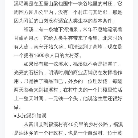
溪瑶寨是在五座山梁包围中一块谷地里的村庄，它
周围方园几公里内，没有一个村庄与其近邻，那是
因为附近的山岗没有适宜人类生存的基本条件。
福溪，有一条地下河涌泉，常年不息地流淌着
甘甜的泉水，它给人类生存带来了希望。北宋时始
有人迹，南宋开始兴盛，明清达到了高峰，现在是
一个拥有1600余人口的大村落。
如果没有那一弦溪水，福溪就不会是福溪了。
光亮的石板街，明清时期的商业店铺仍在发挥着作
用，只是换了商品而已，外乡的一位理发佬，每隔
两天都会来到福溪村，在村中央的一个门楼里忙活
上一整天时间，一元钱一个头，他说这生意还很好
做。
●从沱溪到福溪
从富川县到福溪村有40公里的乡村公路，福溪
是油沐乡的一个行政村，也是一个自然村。位于黄