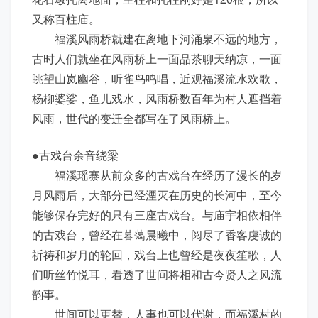
又称百柱庙。
福溪风雨桥就建在离地下河涌泉不远的地方，
古时人们就坐在风雨桥上一面品茶聊天纳凉，一面
眺望山岚幽谷，听雀鸟鸣唱，近观福溪流水欢歌，
杨柳婆娑，鱼儿戏水，风雨桥数百年为村人遮挡着
风雨，世代的变迁全都写在了风雨桥上。
●古戏台余音绕梁
福溪瑶寨从前众多的古戏台在经历了漫长的岁
月风雨后，大部分已经湮灭在历史的长河中，至今
能够保存完好的只有三座古戏台。与庙宇相依相伴
的古戏台，曾经在暮蔼晨曦中，阅尽了香客虔诚的
祈祷和岁月的轮回，戏台上也曾经是夜夜笙歌，人
们听丝竹悦耳，看透了世间将相和古今贤人之风流
韵事。
世间可以更替，人事也可以代谢，而福溪村的