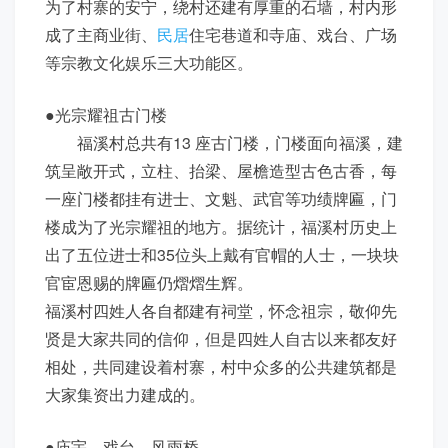
为了村寨的安宁，绕村还建有厚重的石墙，村内形
成了主商业街、
民居
住宅巷道和寺庙、戏台、广场
等宗教文化娱乐三大功能区。
●光宗耀祖古门楼
福溪村总共有13 座古门楼，门楼面向福溪，建
筑呈敞开式，立柱、抬梁、屋檐造型古色古香，每
一座门楼都挂有进士、文魁、武官等功绩牌匾，门
楼成为了光宗耀祖的地方。据统计，福溪村历史上
出了五位进士和35位头上戴有官帽的人士，一块块
官宦恩赐的牌匾仍熠熠生辉。
福溪村四姓人各自都建有祠堂，怀念祖宗，敬仰先
贤是大家共同的信仰，但是四姓人自古以来都友好
相处，共同建设着村寨，村中众多的公共建筑都是
大家集资出力建成的。
●庙宇、戏台、风雨桥