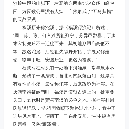
沙岭中段的山脚下，村寨的东西南北被众多山峰包
围，方园数公里没有人烟，自然形成了“五马归槽”
的天然景观。
福溪原来称沱溪，据《福溪源流记》所述，
“周、蒋、陈、何各姓贤祖列宗，分异邑郡县，于唐
末宋初先后不一迁徙而来，其初地形凹凸高低不
等，故名沱溪。后经祖先僻野开拓，扩展兴修建
砌，物丰丁旺，安居乐业，更名为福溪。”
福溪村在村头有一处地下河涌泉，常年泉水不
断，形成了一条清溪，自北向南飘落山间，这条具
有灵性的小溪，最先称沱溪，后来改称为福溪。在
唐朝李靖征岭南时，福溪是潇贺古道上的一处重要
关口，五代时是楚与南汉的必争之地。据福溪村周
氏族谱记载，“先祖周敦颐宦游路过此地时，看中了
这块风水宝地，便留下一子在此安居。”村中建有周
氏宗祠，又称“濂溪祠”。