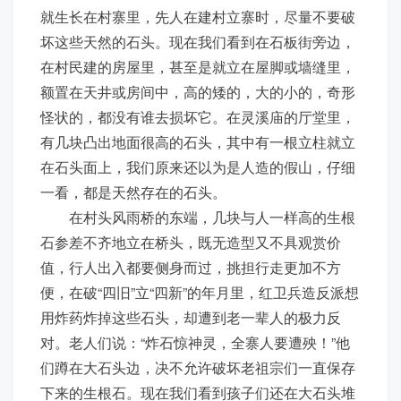
就生长在村寨里，先人在建村立寨时，尽量不要破
坏这些天然的石头。现在我们看到在石板街旁边，
在村民建的房屋里，甚至是就立在屋脚或墙缝里，
额置在天井或房间中，高的矮的，大的小的，奇形
怪状的，都没有谁去损坏它。在灵溪庙的厅堂里，
有几块凸出地面很高的石头，其中有一根立柱就立
在石头面上，我们原来还以为是人造的假山，仔细
一看，都是天然存在的石头。
在村头风雨桥的东端，几块与人一样高的生根
石参差不齐地立在桥头，既无造型又不具观赏价
值，行人出入都要侧身而过，挑担行走更加不方
便，在破“四旧”立“四新”的年月里，红卫兵造反派想
用炸药炸掉这些石头，却遭到老一辈人的极力反
对。老人们说：“炸石惊神灵，全寨人要遭殃！”他
们蹲在大石头边，决不允许破坏老祖宗们一直保存
下来的生根石。现在我们看到孩子们还在大石头堆