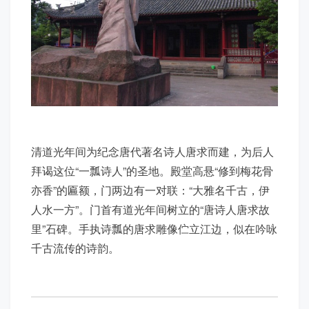
清道光年间为纪念唐代著名诗人唐求而建，为后人
拜谒这位“一瓢诗人”的圣地。殿堂高悬“修到梅花骨
亦香”的匾额，门两边有一对联：“大雅名千古，伊
人水一方”。门首有道光年间树立的“唐诗人唐求故
里”石碑。手执诗瓢的唐求雕像伫立江边，似在吟咏
千古流传的诗韵。