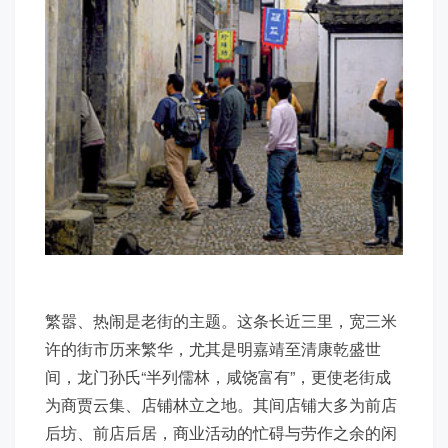
繁嚣、热闹是老街的主题。这条长近三里，宽三米
许的街市历来繁华，尤其是明嘉靖至清康乾盛世
间，龙门孙氏“半列儒林，咸饶富有”，更使老街成
为商贾云集、店铺林立之地。其间店铺大多为前店
后坊、前店后居，商业活动的忙碍与劳作之余的闲