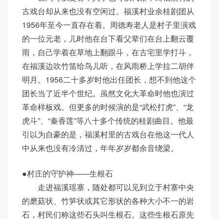
古戏台却从来也没有空闲过。福溪村业余桂剧团从
1956年至今一直存在着。周德寿老人是村子里演戏
的一位元老，儿时他在台下看父辈们在台上翻云覆
雨，自己学着在草地上翻跟斗，在古宅里学打斗，
在福溪边吹竹笛给鸟儿听，在风雨桥上学拉二胡伴
明月。1956二十多岁时他出任团长，想不到他这个
团长当了近半个世纪。虽然文化大革命时他也演过
革命样板戏。但更多的时候演的是“武松打虎”、“龙
虎斗”、“秦香莲”等八十多个传统的桂剧曲目。他最
引以为自豪的是，福溪村里的古戏台在他这一代人
中从来也没有冷清过，年年岁岁都余音绕梁。
●村庄的守护神——生根石
走进福溪瑶寨，随处都可以见到立于村寨中央
的磨菇状、竹笋状或其它形状的各种大小不一的岩
石，村民们称这些石头叫生根石。这些生根石原先