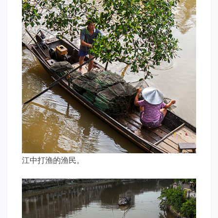
江中打渔的渔民。