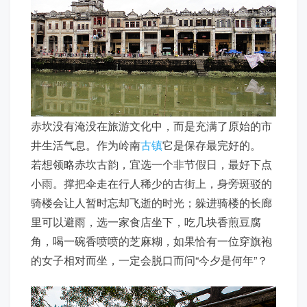
赤坎没有淹没在旅游文化中，而是充满了原始的市
井生活气息。作为岭南
古镇
它是保存最完好的。
若想领略赤坎古韵，宜选一个非节假日，最好下点
小雨。撑把伞走在行人稀少的古街上，身旁斑驳的
骑楼会让人暂时忘却飞逝的时光；躲进骑楼的长廊
里可以避雨，选一家食店坐下，吃几块香煎豆腐
角，喝一碗香喷喷的芝麻糊，如果恰有一位穿旗袍
的女子相对而坐，一定会脱口而问“今夕是何年”？