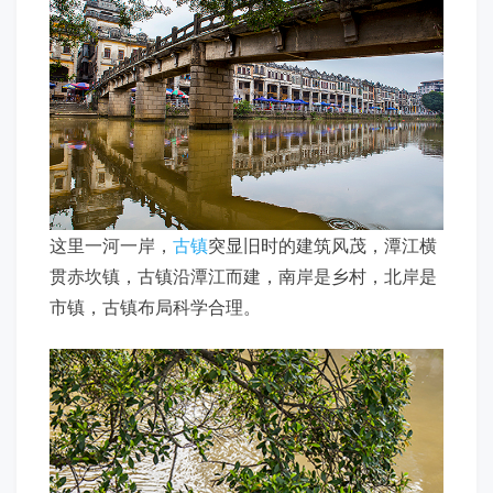
这里一河一岸，
古镇
突显旧时的建筑风茂，潭江横
贯赤坎镇，古镇沿潭江而建，南岸是乡村，北岸是
市镇，古镇布局科学合理。