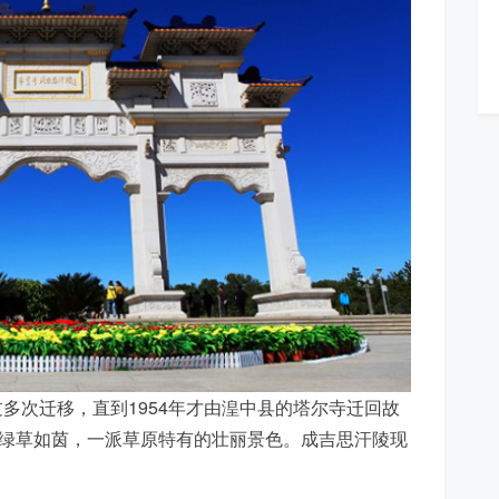
多次迁移，直到1954年才由湟中县的塔尔寺迁回故
里绿草如茵，一派草原特有的壮丽景色。成吉思汗陵现