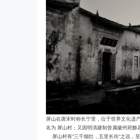
屏山在唐宋时称长宁里，位于世界文化遗
名为 屏山村；又因明清建制曾属徽州府黟
屏山村有“三千烟灶，五里长街”之说，