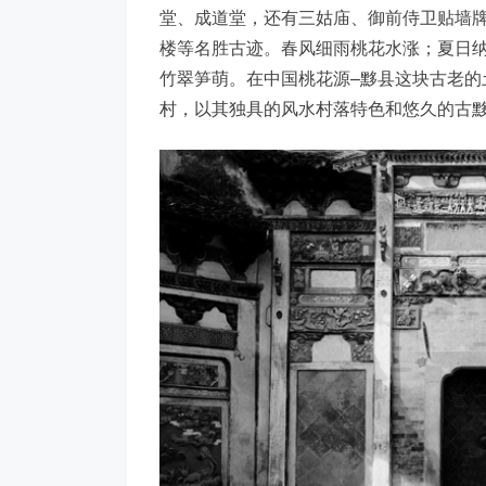
堂、成道堂，还有三姑庙、御前侍卫贴墙
楼等名胜古迹。春风细雨桃花水涨；夏日
竹翠笋萌。在中国桃花源–黟县这块古老的
村，以其独具的风水村落特色和悠久的古