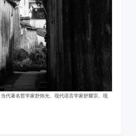
，当代著名哲学家舒炜光、现代语言学家舒耀宗、现