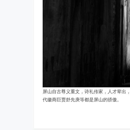
屏山自古尊义重文，诗礼传家，人才辈出
代徽商巨贾舒先庚等都是屏山的骄傲。