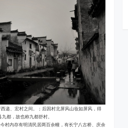
产西递、宏村之间。；后因村北屏风山妆如屏风，得
县九都，故也称九都舒村。
至今村内存有明清民居两百余幢，有长宁八古桥、庆余