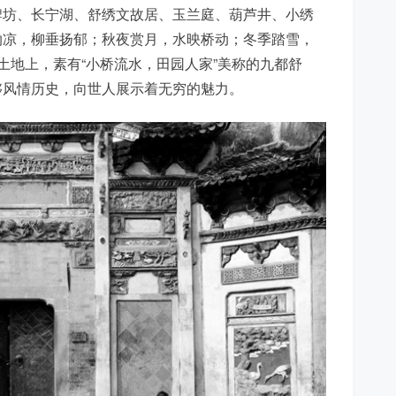
牌坊、长宁湖、舒绣文故居、玉兰庭、葫芦井、小绣
纳凉，柳垂扬郁；秋夜赏月，水映桥动；冬季踏雪，
土地上，素有“小桥流水，田园人家”美称的九都舒
黟风情历史，向世人展示着无穷的魅力。