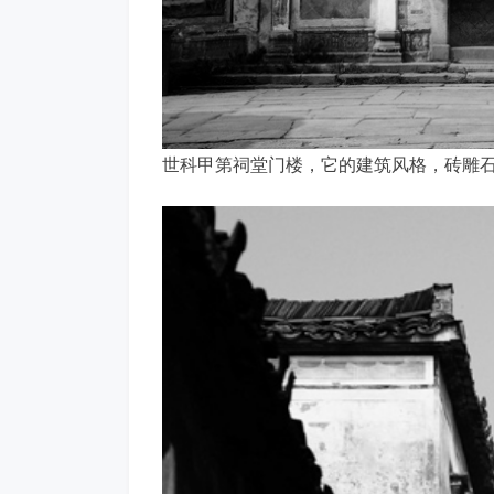
世科甲第祠堂门楼，它的建筑风格，砖雕