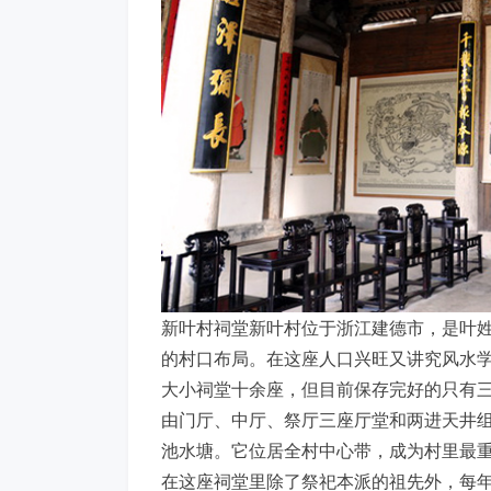
新叶村祠堂新叶村位于浙江建德市，是叶
的村口布局。在这座人口兴旺又讲究风水
大小祠堂十余座，但目前保存完好的只有
由门厅、中厅、祭厅三座厅堂和两进天井
池水塘。它位居全村中心带，成为村里最
在这座祠堂里除了祭祀本派的祖先外，每