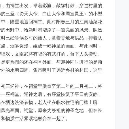
内，由祠堂出发，举着彩旗，敲锣打鼓，穿过村里的
奉的三圣（协天大帝、白山大帝和周宣灵王）的小型
轿中，隆重地迎回祠堂。此时阳春三月的江南油菜花
错的田野中，给新叶村增添了—道亮丽的风景。队伍
这时已经等候多时的族人，拿着香烛与供品，排着队
点点，烟雾弥漫，组成一幅神圣的画面。与此同时，
锣唱戏，文臣武将有唱的有武打的，台下人头攒动。
但是更热闹的还在祠堂外面。与迎神同时进行的是商
堂外的水塘四周。集市吸引了远近乡村的村民，这里
月初三迎神，在祠堂里供奉至第二年的二月初二，将
另一座祠堂。迎神之后，有序堂恢复了平日的安静，
民在塘边洗涤衣物，老人坐在临水住宅的门槛上聊
园风光画面。祠堂，原来为祭祖的神圣之地，但在长
活和物质生活紧紧地融合在一起了。