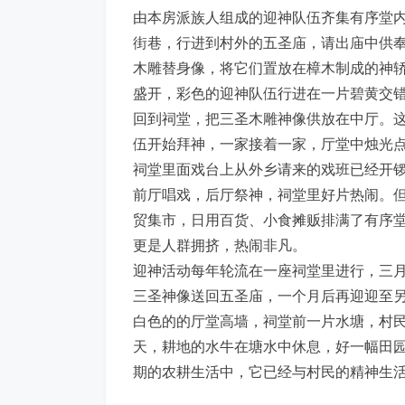
由本房派族人组成的迎神队伍齐集有序堂
街巷，行进到村外的五圣庙，请出庙中供
木雕替身像，将它们置放在樟木制成的神
盛开，彩色的迎神队伍行进在一片碧黄交
回到祠堂，把三圣木雕神像供放在中厅。
伍开始拜神，一家接着一家，厅堂中烛光
祠堂里面戏台上从外乡请来的戏班已经开
前厅唱戏，后厅祭神，祠堂里好片热闹。
贸集市，日用百货、小食摊贩排满了有序
更是人群拥挤，热闹非凡。
迎神活动每年轮流在一座祠堂里进行，三
三圣神像送回五圣庙，一个月后再迎迎至
白色的的厅堂高墙，祠堂前一片水塘，村
天，耕地的水牛在塘水中休息，好一幅田
期的农耕生活中，它已经与村民的精神生