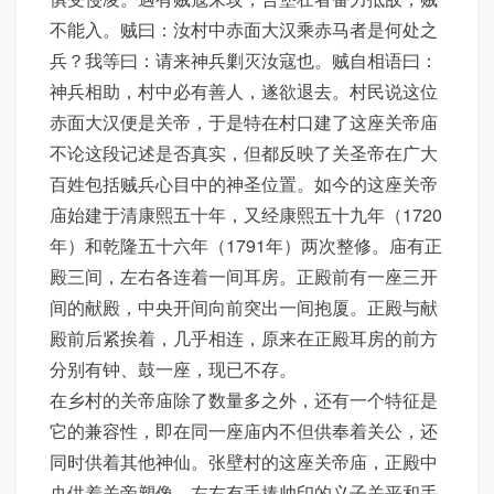
不能入。贼曰：汝村中赤面大汉乘赤马者是何处之
兵？我等曰：请来神兵剿灭汝寇也。贼自相语曰：
神兵相助，村中必有善人，遂欲退去。村民说这位
赤面大汉便是关帝，于是特在村口建了这座关帝庙
不论这段记述是否真实，但都反映了关圣帝在广大
百姓包括贼兵心目中的神圣位置。如今的这座关帝
庙始建于清康熙五十年，又经康熙五十九年（1720
年）和乾隆五十六年（1791年）两次整修。庙有正
殿三间，左右各连着一间耳房。正殿前有一座三开
间的献殿，中央开间向前突出一间抱厦。正殿与献
殿前后紧挨着，几乎相连，原来在正殿耳房的前方
分别有钟、鼓一座，现已不存。
在乡村的关帝庙除了数量多之外，还有一个特征是
它的兼容性，即在同一座庙内不但供奉着关公，还
同时供着其他神仙。张壁村的这座关帝庙，正殿中
央供着关帝塑像，左右有手捧帅印的义子关平和手