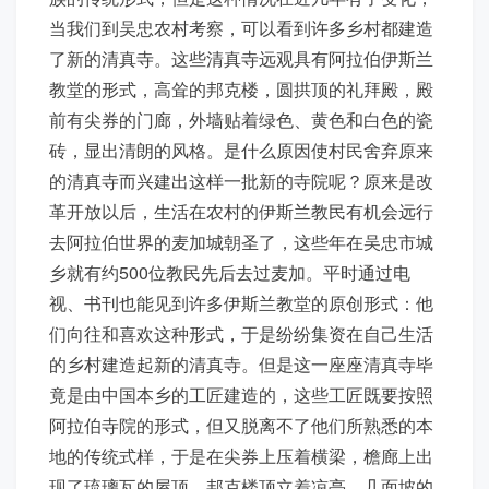
当我们到吴忠农村考察，可以看到许多乡村都建造
了新的清真寺。这些清真寺远观具有阿拉伯伊斯兰
教堂的形式，高耸的邦克楼，圆拱顶的礼拜殿，殿
前有尖券的门廊，外墙贴着绿色、黄色和白色的瓷
砖，显出清朗的风格。是什么原因使村民舍弃原来
的清真寺而兴建出这样一批新的寺院呢？原来是改
革开放以后，生活在农村的伊斯兰教民有机会远行
去阿拉伯世界的麦加城朝圣了，这些年在吴忠市城
乡就有约500位教民先后去过麦加。平时通过电
视、书刊也能见到许多伊斯兰教堂的原创形式：他
们向往和喜欢这种形式，于是纷纷集资在自己生活
的乡村建造起新的清真寺。但是这一座座清真寺毕
竟是由中国本乡的工匠建造的，这些工匠既要按照
阿拉伯寺院的形式，但又脱离不了他们所熟悉的本
地的传统式样，于是在尖券上压着横梁，檐廊上出
现了琉璃瓦的屋顶，邦克楼顶立着凉亭，几面坡的