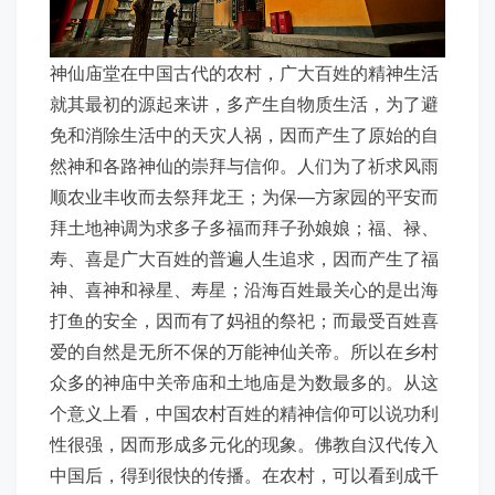
神仙庙堂在中国古代的农村，广大百姓的精神生活
就其最初的源起来讲，多产生自物质生活，为了避
免和消除生活中的天灾人祸，因而产生了原始的自
然神和各路神仙的崇拜与信仰。人们为了祈求风雨
顺农业丰收而去祭拜龙王；为保—方家园的平安而
拜土地神调为求多子多福而拜子孙娘娘；福、禄、
寿、喜是广大百姓的普遍人生追求，因而产生了福
神、喜神和禄星、寿星；沿海百姓最关心的是出海
打鱼的安全，因而有了妈祖的祭祀；而最受百姓喜
爱的自然是无所不保的万能神仙关帝。所以在乡村
众多的神庙中关帝庙和土地庙是为数最多的。从这
个意义上看，中国农村百姓的精神信仰可以说功利
性很强，因而形成多元化的现象。佛教自汉代传入
中国后，得到很快的传播。在农村，可以看到成千