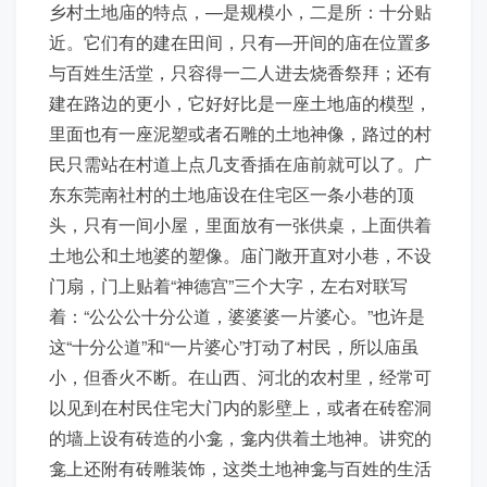
乡村土地庙的特点，—是规模小，二是所：十分贴
近。它们有的建在田间，只有—开间的庙在位置多
与百姓生活堂，只容得一二人进去烧香祭拜；还有
建在路边的更小，它好好比是一座土地庙的模型，
里面也有一座泥塑或者石雕的土地神像，路过的村
民只需站在村道上点几支香插在庙前就可以了。广
东东莞南社村的土地庙设在住宅区一条小巷的顶
头，只有一间小屋，里面放有一张供桌，上面供着
土地公和土地婆的塑像。庙门敞开直对小巷，不设
门扇，门上贴着“神德宫”三个大字，左右对联写
着：“公公公十分公道，婆婆婆一片婆心。”也许是
这“十分公道”和“一片婆心”打动了村民，所以庙虽
小，但香火不断。在山西、河北的农村里，经常可
以见到在村民住宅大门内的影壁上，或者在砖窑洞
的墙上设有砖造的小龛，龛内供着土地神。讲究的
龛上还附有砖雕装饰，这类土地神龛与百姓的生活