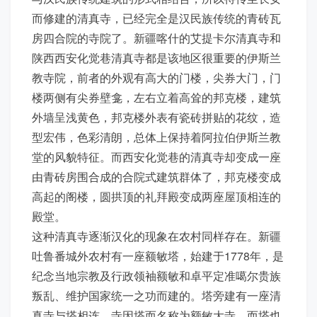
而修建的清真寺，已经完全是汉民族传统的青砖瓦
房四合院的寺院了。新疆喀什的艾提卡尔清真寺和
陕西西安化觉巷清真寺都是该地区很重要的伊斯兰
教寺院，前者的外观有高大的门楼，尖券大门，门
楼两侧有尖券壁龛，左右立着高耸的邦克楼，建筑
外墙呈浅黄色，邦克楼外表有瓷砖拼贴的花纹，造
型宏伟，色彩清朗，总体上保持着阿拉伯伊斯兰教
堂的风貌特征。而西安化觉巷的清真寺却变成一座
由青砖房围合成的合院式建筑群体了，邦克楼变成
高起的阁楼，圆拱顶的礼拜殿变成两座屋顶相连的
殿堂。
这种清真寺逐渐汉化的现象在农村同样存在。新疆
吐鲁番城外农村有一座额敏塔，始建于1778年，是
纪念当地宗教及行政领袖额敏和卓平定准噶尔贵族
叛乱、维护国家统一之功而建的。塔旁建有一座清
真寺与塔相连，寺因塔而名称为额敏大寺，而塔也