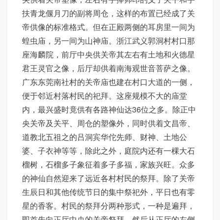
扶青龙偃月刀的副将周仓，这样的布置已经成了关
帝供像的标准格式。但在正殿两侧的耳房里一间为
蝗虫庙，另一间为山神庙。浙江武义郭洞村村口那
座海麟院，前厅中央供关帝其左右有土地和火德星
君王灵官之像，后厅却供着南海观世音菩萨之像。
广东东莞南社村的关帝庙也建在村口大道的一侧，
便于邻近村落村民的祀拜。这座规模不大的庙堂
内，最兴盛时竟供有各路神仙达36位之多。除正中
央关帝及关平、周仓的塑像外，同时供着文昌帝、
道教北五祖之的吕洞宾华佗先师、财神、土地公
婆、子衣神等等，除此之外，庭院内还有一棵大石
榴树，石榴多子象征着多子多福，家族兴旺。众多
的神仙自然迎来了远近各村村民的祭拜。除了关帝
生辰日和其他传统节日的集中祭祀外，平日也有零
星的香客。村民的祭拜分两种形式，一种是遍拜，
即首先向正厅中央的关帝祭拜，然后从正厅的左侧