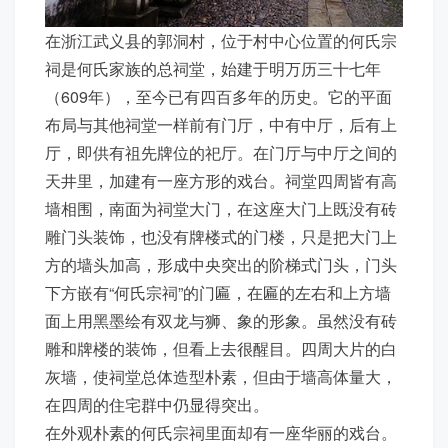
在浙江武义县的郭洞村，位于村中心位置的何氏宗
祠是何氏家族的总祠堂，始建于明万历三十七年
（609年），至今已有四百多年的历史。它的平面
布局与其他祠堂一样前有门厅，中有中厅，后有上
厅，即供有祖先牌位的祀厅。在门厅与中厅之间的
天井里，加建有一座方形的戏台。祠堂四周皆有高
墙相围，南面为祠堂大门，在这座大门上既没有砖
雕门头装饰，也没有牌楼式的门楼，只是把大门上
方的墙头加高，形成中央突出的阶梯式门头，门头
下方嵌有“何氏宗祠”的门匾，在匾的左右和上方墙
面上用黑墨绘有双龙与狮、象的形象。虽然没有砖
雕和牌楼的装饰，但看上去很醒目。四周大片的白
灰墙，使祠堂总体造型朴素，但由于墙高体量大，
在四周的住宅群中仍显得突出。
在外观朴素的何氏宗祠里面却有一座华丽的戏台。