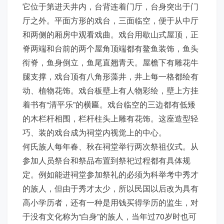
它位于第进天井内，台背连着门厅，台身突出于门
厅之外。平面方形的戏台，三面临空，便于从中厅
和两侧的厢房中观看戏曲。戏台用歇山式屋顶，正
脊两端和台前的两个屋角顶端都有鳌鱼装饰，鱼头
衔脊，鱼身倒立，鱼尾直翘青天。屋檐下有雕花牛
腿支撑，戏台顶有八角形藻井，井上每一格都绘有
动、植物花饰。戏台板壁上有人物彩绘，壁上方挂
着书有“清平乐”的横匾。戏台临空的三边都有低矮
的木栏杆相围，栏杆柱头上雕有花饰。这座造型轻
巧、装的戏台成为祠堂内视觉上的中心。
何氏族人每年春、秋在祠堂举行两次祭祖仪式。从
参加人员祭台和祭品布置到祭祀过程都有具体规
定。例如能进祠堂参加祭礼的必须为科举考中秀才
的族人，但由于秀才太少，所以民国以后改为具有
高小学历者，还有一种是用钱买得学历的监生，对
于没有文化称为“白身”的族人，当年过70岁时也可