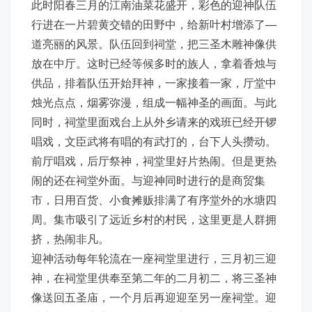
此时阳春三月的江南油菜花盛开，彩色的迎神队伍
行进在一片碧黄交错的田野中，给新叶村增添了—
道亮丽的风景。队伍回到祠堂，把三圣木雕神像供
放在中厅。这时已经等候多时的族人，拿着香烛与
供品，排着队伍开始拜神，一家接着一家，厅堂中
烛光点点，烟雾弥漫，组成一幅神圣的画面。与此
同时，祠堂里面戏台上从外乡请来的戏班已经开锣
唱戏，文臣武将有唱的有武打的，台下人头攒动。
前厅唱戏，后厅祭神，祠堂里好片热闹。但是更热
闹的还在祠堂外面。与迎神同时进行的是商贸集
市，日用百货、小食摊贩排满了有序堂外的水塘四
周。集市吸引了远近乡村的村民，这里更是人群拥
挤，热闹非凡。
迎神活动每年轮流在一座祠堂里进行，三月初三迎
神，在祠堂里供奉至第二年的二月初二，将三圣神
像送回五圣庙，一个月后再迎迎至另一座祠堂。迎