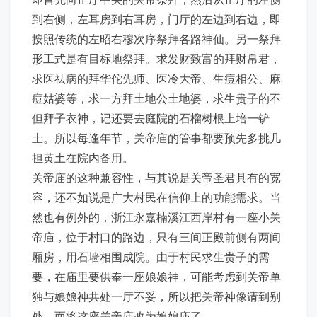
到右侧，左耳房到右耳房，门厅的左边到右边，即
按照传统的左昭右穆次序祭拜各路神仙。另一祭拜
形工式是有目标地祭拜。求发财致富的拜财帛君，
求医祛病的拜华佗先师、医冷大帝、生痘相公、麻
痘姑婆等，求一方拜土地公土地婆，求生贵子的不
但拜子衣神，记还要去庭院的石榴树根上培一铲
土。所以每逢年节，关帝庙的管事都要预先多挑几
担黄土在院内备用。
关帝庙的这种兼容性，与其说是关帝圣君具有的宽
容，还不如说是广大村民在信仰上的功能需求。当
然也有例外的，浙江永嘉楠溪江西岸村有一座小关
帝庙，位于村口的路边，只有三间正殿前侧有两间
厢房，用石墙相围成院。由于村民求生贵子的需
要，在庙里要供奉一座娘娘神，可能考虑到关帝单
独与娘娘神共处一厅不妥，所以把关帝神像请到别
处，而将这座关帝庙改为娘娘庙了。