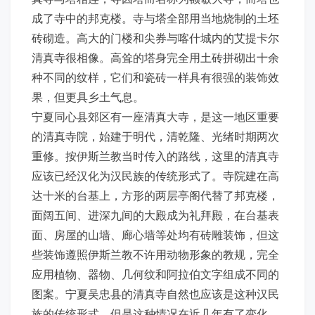
成了寺中的邦克楼。寺与塔全部用当地烧制的土坯
砖砌造。高大的门楼和尖券与喀什城内的艾提卡尔
清真寺很相像。高耸的塔身完全用土砖拼砌出十余
种不同的纹样，它们和瓷砖一样具有很强的装饰效
果，但更具乡土气息。
宁夏同心县郊区有一座清真大寺，是这一地区重要
的清真寺院，始建于明代，清乾隆、光绪时期两次
重修。按伊斯兰教当时传入的路线，这里的清真寺
应该已经汉化为汉民族的传统形式了。寺院建在高
达十米的台基上，方形的两层亭阁代替了邦克楼，
面阔五间、进深九间的大殿成为礼拜殿，在台基表
面、房屋的山墙、廊心墙等处均有砖雕装饰，但这
些装饰遵照伊斯兰教不许用动物形象的教规，完全
应用植物、器物、几何纹和阿拉伯文字组成不同的
图案。宁夏吴忠县的清真寺自然也应该是这种汉民
族的传统形式，但是这种情况在近几年有了变化，