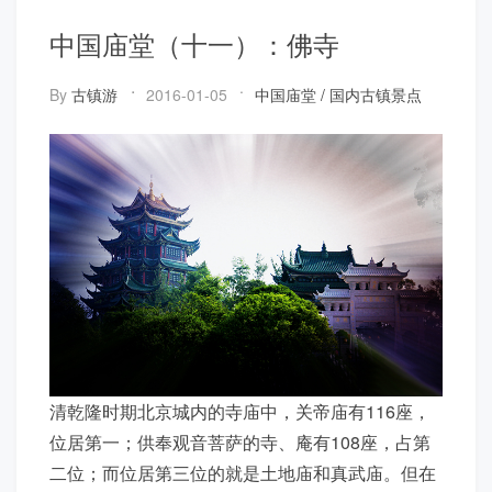
中国庙堂（十一）：佛寺
By
古镇游
2016-01-05
中国庙堂
/
国内古镇景点
清乾隆时期北京城内的寺庙中，关帝庙有116座，
位居第一；供奉观音菩萨的寺、庵有108座，占第
二位；而位居第三位的就是土地庙和真武庙。但在