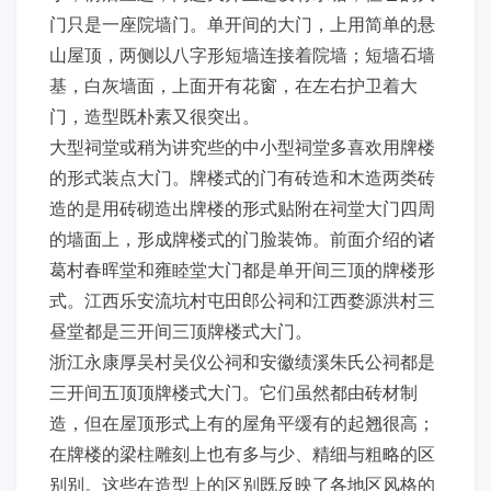
门只是一座院墙门。单开间的大门，上用简单的悬
山屋顶，两侧以八字形短墙连接着院墙；短墙石墙
基，白灰墙面，上面开有花窗，在左右护卫着大
门，造型既朴素又很突出。
大型祠堂或稍为讲究些的中小型祠堂多喜欢用牌楼
的形式装点大门。牌楼式的门有砖造和木造两类砖
造的是用砖砌造出牌楼的形式贴附在祠堂大门四周
的墙面上，形成牌楼式的门脸装饰。前面介绍的诸
葛村春晖堂和雍睦堂大门都是单开间三顶的牌楼形
式。江西乐安流坑村屯田郎公祠和江西婺源洪村三
昼堂都是三开间三顶牌楼式大门。
浙江永康厚吴村吴仪公祠和安徽绩溪朱氏公祠都是
三开间五顶顶牌楼式大门。它们虽然都由砖材制
造，但在屋顶形式上有的屋角平缓有的起翘很高；
在牌楼的梁柱雕刻上也有多与少、精细与粗略的区
别别。这些在造型上的区别既反映了各地区风格的