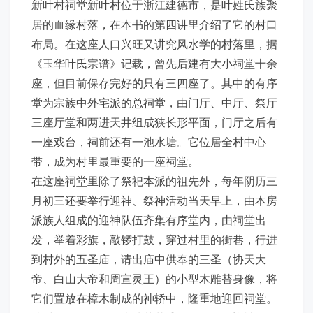
新叶村祠堂新叶村位于浙江建德市，是叶姓氏族聚
居的血缘村落，在本书的第四讲里介绍了它的村口
布局。在这座人口兴旺又讲究风水学的村落里，据
《玉华叶氏宗谱》记载，曾先后建有大小祠堂十余
座，但目前保存完好的只有三四座了。其中的有序
堂为宗族中外宅派的总祠堂，由门厅、中厅、祭厅
三座厅堂和两进天井组成狭长形平面，门厅之后有
一座戏台，祠前还有一池水塘。它位居全村中心
带，成为村里最重要的一座祠堂。
在这座祠堂里除了祭祀本派的祖先外，每年阴历三
月初三还要举行迎神、祭神活动当天早上，由本房
派族人组成的迎神队伍齐集有序堂内，由祠堂出
发，举着彩旗，敲锣打鼓，穿过村里的街巷，行进
到村外的五圣庙，请出庙中供奉的三圣（协天大
帝、白山大帝和周宣灵王）的小型木雕替身像，将
它们置放在樟木制成的神轿中，隆重地迎回祠堂。