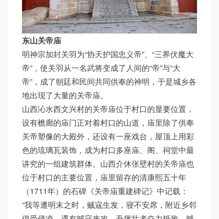
东山关帝庙
明神宗加封关羽为“协天护国忠义帝”、“三界伏魔大
帝”，使关羽从一名武将变成了人间的“帝”与“大
帝”，成了朝廷和民间共同供奉的神明，于是城乡各
地出现了大量的关帝庙。
山西沁水西文兴村的关帝庙位于村口的显要位置，
设有檐廊的庙门正对着村口的山道，庙里除了供奉
关帝塑像的大殿外，还设有一座戏台，屋顶上用彩
色的琉璃瓦装饰，成为村口多座庙、阁、祠堂中最
讲究的一组建筑群体。山西介休张壁村的关帝庙也
位于村口的主要位置，庙里留存的清康熙五十年
（1711年）的石碑《关帝庙重建碑记》中记载：
“我等遭明末之时，贼寇生发，寝不安席，附近乡邻
俱受侵凌。遇有贼寇来攻，吾堡壮者奋力抵敌，贼