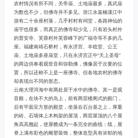
农村情况有所不同，关帝庙、土地庙最多，真武庙
为数也不少，但佛寺并不多见。浙江永嘉楠溪江中
游有二十余座村落，几乎村村有祠堂，各路神仙的
庙宇也很多，而真正的佛寺却少见，只有岩头村外
的普安寺、芙蓉村外芙蓉峰下的广福寺等不多的几
座。福建南靖石桥村，有永济宫、丰稔堂、公王
庙、土地庙多座庙堂，只在永济宫正中“天上圣母”
的两边供奉着观世音和弥勒佛，佛像居于次要的位
置，所以还称不上是一座佛寺。但各地农村的佛寺
却表现出不同的形态。
云南大理洱海中有两处居于水中的佛寺。其一是观
音殿，在块不大的岛上，前有两层楼阁式的殿门，
后有平面呈方形的殿堂，坐落在石台基之上，厚重
的砖、石墙体上木构架的屋顶，两层屋顶的八个屋
角高高翘起，使屋檐成为一条完全的曲线：线，屋
脊上满布彩色的雕塑装饰，整体造型具有浓郁的地