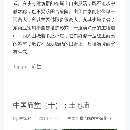
式。在佛寺建筑群的布局上自由灵活，既不追求中
轴对称，也不要求围合成院。由于供奉的佛像单一
而高大，所以主要佛殿多很高大。尤其佛塔沿袭了
东南亚缅甸泰国佛塔的形式，一座葫芦形的主塔居
中，四周围绕着多座小塔，它们好似一丛破土而出
的春笋，散布在西双版纳的田野上，显得活泼而富
有生气。
Tagged :
庙堂
中国庙堂（十）：土地庙
By
古镇游
2016-01-04
中国庙堂
/
国内古镇景点