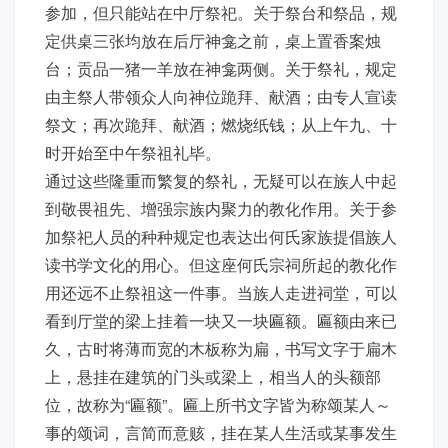
参加，但只能站在中厅祭祀。关于祭台和祭品，规
定供桌三张均放在后厅神龛之前，桌上置香案烛
台；贡品一猪一羊放在神龛两侧。关于祭礼，规定
由主祭人带领众人向神位跪拜、献酒；由专人宣读
祭文；再次跪拜、献酒；燃烧纸钱；从上午九、十
时开始至中午祭祖礼毕。
通过这些隆重而繁复的祭礼，无疑可以在族人中起
到敬畏祖先、增强宗族内聚力的教化作用。关于参
加祭祀人员的种种规定也表达出何氏家族提倡族人
读书学文化的用心。但这座何氏宗祠所起的教化作
用还远不止祭祖这一件事。当族人走进祠堂，可以
看到厅堂的梁上挂着一块又一块匾额。匾额由来已
久，古时将薄而宽的木板称为扁，书写文字于扁木
上，悬挂在建筑的门头或梁上，相当人的头额部
位，故称为“匾额”。匾上所书文字皆为称颂某人～
事的颂词，言简而意赅，挂在某人生活或某事发生