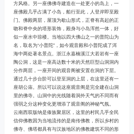
方风格。另一座佛佛寺建造在一处更小的岛上，一
座佛殿几乎占满了小岛，船行至此，人登岸即至殿
门。佛殿两层，屋顶为歇山形式，正脊有高起的正
吻和脊中央的塔形装饰，殿身与小岛浑然一体，好
似一座水中琼楼。当地以四大佛山之一的普陀山为
名，取名为“小普陀”，如今观音殿和小普陀成了洱
海中两处著名景点。浙江永嘉楠溪江大若岩有一座
陶公洞，这是一座高达数十米的天然巨型山洞洞内
分作两层，一座开间的观音阁被安置在洞的下层。
通过几十步台阶可以登至洞的上层，在这里还有一
座胡公庙。所以可以说这座观音阁是完全建在山洞
里的佛寺。山洞中的光线随着洞外天气的不同而有
强弱之分这种变化更增添了观音阁的神秘气氛。
云南西双版纳是傣族聚居区，这里的村民几乎全民
信仰佛教因为当地流传的是南传佛教，所以乡村的
佛寺、佛塔都具有与汉族地区的佛教建筑不同的形