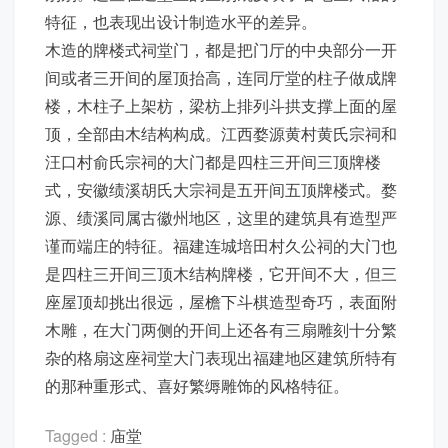
特征，也表现出设计制造水平的差异。
木造的牌楼式祠堂门，都是把门厅的中央部分一开
间或者三开间的屋顶抬高，连同厅堂的柱子做成牌
楼，木柱子上架枋，梁枋上排列斗拱支撑上面的屋
顶，全部由木结构构成。江西婺源黄村黄氏宗祠和
汪口村俞氏宗祠的大门都是四柱三开间三顶牌楼
式，安徽绩溪胡氏大宗祠是五开间五顶牌楼式。婺
源、绩溪同属古徽州地区，这里的建筑具有造型严
谨而端庄的特征。福建连城培田村久公祠的大门也
是四柱三开间三顶木结构牌楼，它开间不大，但三
座屋顶却挑出很远，屋檐下斗棋造型奇巧，表面附
木雕，在大门两侧的开间上还各有三扇雕刻十分繁
杂的格扇这座祠堂大门表现出福建地区建筑所特有
的那种重形式、喜好繁缛雕饰的风格特征。
Tagged :
庙堂