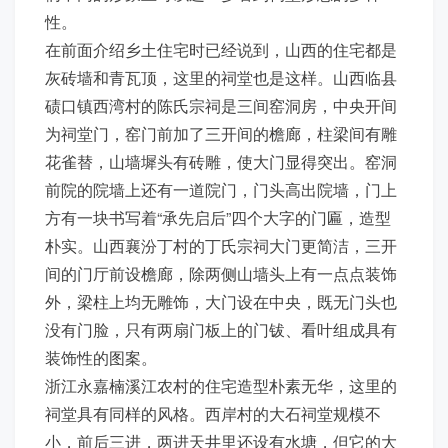
性。
在前面介绍乡土住宅时已经说到，山西的住宅都是
灰砖墙和青瓦顶，这里的祠堂也是这样。山西临县
碛口镇西湾村的陈氏宗祠是三间窑洞房，中央开间
为祠堂门，窑门前加了三开间的檐廊，柱梁间有雕
花雀替，山墙墀头有砖雕，使大门显得突出。窑洞
前院的院墙上还有一道院门，门头高出院墙，门上
方有一块书写着“承先启后”四个大字的门匾，造型
朴实。山西襄汾丁村的丁氏宗祠大门更简洁，三开
间的门厅前设檐廊，除两侧山墙头上有一点点装饰
外，梁柱上均无雕饰，大门设在中央，既无门头也
没有门脸，只有两扇门板上的门钹、看叶组成具有
装饰性的图案。
浙江永嘉楠溪江农村的住宅造型朴素无华，这里的
祠堂具有同样的风格。西岸村的大石祠堂规模不
小，前后三进，两进天井里还设有水塘，但它的大