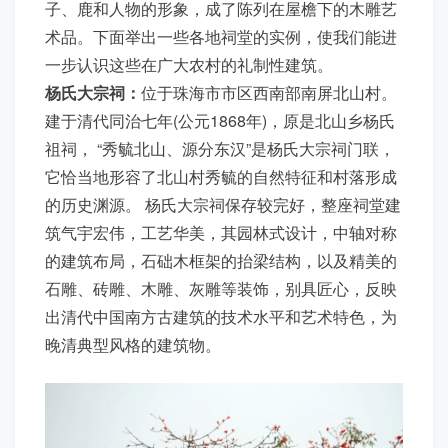
子、鹿和人物的形象，成了陈列在屋檐下的木雕艺
术品。下面举出一些各地祠堂的实例，使我们能进
一步认识这些在广大农村的礼制性建筑。
杨氏大宗祠：
位于珠海市市区西南部南屏北山村。
建于清代同治七年(公元1868年)，原是北山乡杨氏
祖祠， “秀毓北山、源分东汉”是杨氏大宗祠门联，
它恰当地形容了北山村秀毓的自然特征和村落形成
的历史渊源。 杨氏大宗祠保存较完好，整座祠堂建
筑气宇宏伟，工艺华美，其园林式设计，中轴对称
的建筑布局，石础木框架的抬梁结构，以及精美的
石雕、砖雕、木雕、灰雕等装饰，别具匠心，反映
出清代中国南方古建筑的技术水平和艺术特色，为
晚清典型风格的建筑物。