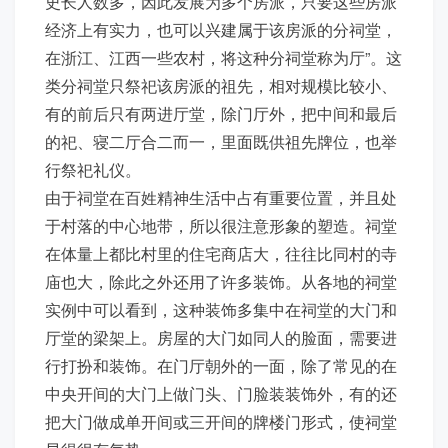
史长人数多，因此发展为多个房派，只要这些房派
经济上有实力，也可以兴建属于该房派的分祠堂，
在浙江、江西一些农村，将这种分祠堂称为厅”。这
类分祠堂只祭祀该房派的祖先，相对规模比较小、
有的前后只有两进厅堂，除门厅外，把中间和最后
的祀、寝二厅合二而一，里面既供祖先牌位，也举
行祭祀礼仪。
由于祠堂在百姓精神生活中占有重要位置，并且处
于村落的中心地带，所以很注意形象的塑造。祠堂
在体量上都比村里的住宅商店大，往往比同村的寺
庙也大，除此之外还用了许多装饰。从各地的祠堂
实例中可以看到，这种装饰多集中在祠堂的大门和
厅堂的梁架上。房屋的大门如同人的脸面，需要进
行打扮和装饰。在门厅朝外的一面，除了常见的在
中央开间的大门上做门头、门脸装装饰外，有的还
把大门做成单开间或三开间的牌楼门形式，使祠堂