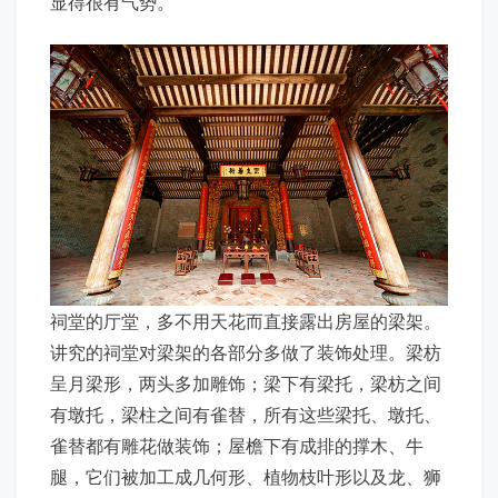
显得很有气势。
祠堂的厅堂，多不用天花而直接露出房屋的梁架。
讲究的祠堂对梁架的各部分多做了装饰处理。梁枋
呈月梁形，两头多加雕饰；梁下有梁托，梁枋之间
有墩托，梁柱之间有雀替，所有这些梁托、墩托、
雀替都有雕花做装饰；屋檐下有成排的撑木、牛
腿，它们被加工成几何形、植物枝叶形以及龙、狮