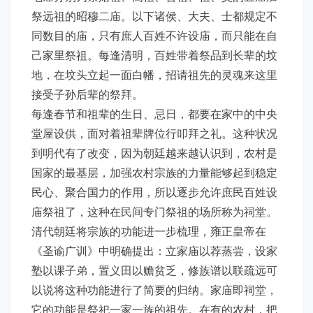
祭远祖的昭穆二庙。以下诸侯、大夫、士都规定不
同数目的庙，只有庶人百姓不许设庙，而只能在自
己家里祭祖。每逢清明，百姓带着祭品到长辈的坟
地，在坟头立起一面白幡，招请祖先的灵魂来这里
接受子孙后辈的祭拜。
每逢春节和祖辈的生日、忌日，都要在家中的中央
堂屋设供，面对着祖辈牌位行叩拜之礼。这种状况
到明代有了改变，因为朝廷越来越认识到，农村是
国家的最基层，加强农村宗族的力量能够起到稳定
民心、聚合国力的作用，所以逐步允许庶民百姓设
庙祭祖了，这种在民间专门祭祖的场所称为祠堂。
清代朝廷将宗族的功能进一步梳理，雍正皇帝在
《圣谕广训》中明确提出：立家庙以荐蒸尝，设家
塾以课子弟，置义田以赡贫乏，修族谱以联疏远可
以说将这种功能进行了简要的归纳。家庙即祠堂，
它的功能是祭祀一家一族的祖先。在有的农村，把