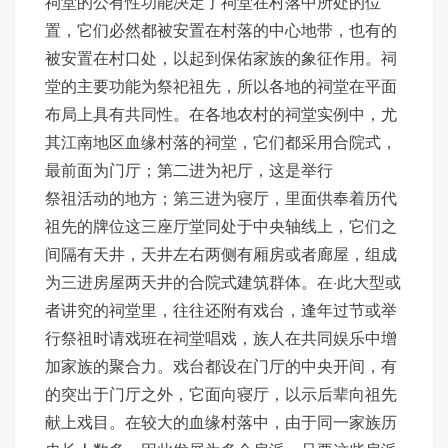
祠堂的公有性功能决定了祠堂在村落中所处的位
置，它们必然都被安置在村落的中心地带，也有的
被安置在村口处，以起到保佑家族的象征作用。祠
堂的主要功能为祭祀祖先，所以各地的祠堂在平面
布局上具有共同性。在各地农村的祠堂实例中，尤
其江南地区血缘村落的祠堂，它们都采用合院式，
最前面为门厅；第二进为祀厅，这是举行
祭祖活动的地方；第三进为寝厅，里面供奉着历代
祖先的牌位这三座厅堂同处于中央轴线上，它们之
间隔有天井，天井左右两侧有厢房或者廊屋，组成
为三进房屋两天井的合院式建筑群体。在·此大型或
者讲究的祠堂里，往往还附有戏台，逢年过节或举
行祭祖时请戏班在祠堂唱戏，族人在共同娱乐中增
加家族的聚合力。戏台都设在门厅的中央开间，有
的突出于门厅之外，它面向寝厅，以示后辈向祖先
献上戏目。在较大的血缘村落中，由于同一家族历