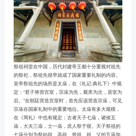
祭祖祠堂在中国，历代封建帝王都十分重视对祖先
的祭祀，祭祖先很早就成了国家重要礼制的内容。
皇帝祭祖先的场所是太庙，在《礼记·典礼下》中规
定：“君子将营宫室，宗庙为先，厩库为次，居室为
后。”在朝廷营造宫室时，首先应该营造宗庙，可见
宗庙在国家礼制中的重要地位。太庙有多大规模，
在《周礼》中也有规定：古者天子七庙，诸侯五
庙，大夫三庙，士一庙，庶人祭于寝。天子祭祖的
七庙分别为祭始祖、高祖、曾祖、祖、父的五庙加