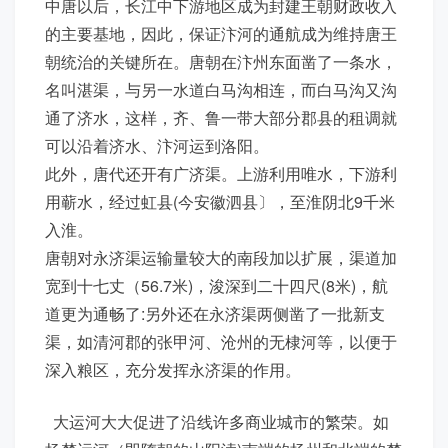
中唐以后，长江中下游地区成为封建王朝财政收入
的主要基地，因此，保证汴河的通航成为维持唐王
朝统治的关键所在。唐朝在汴州东面凿了一条水，
名叫湛渠，与另一水道白马沟相连，而白马沟又沟
通了济水，这样，齐、鲁一带大部分郡县的租调就
可以沿着济水、汴河运到洛阳。
此外，唐代还开有广济渠。上游利用唯水，下游利
用蕲水，经过虹县(今安徽泗县〕，至淮阴北9千米
入淮。
唐朝对永济渠运输量较大的南段加以扩展，渠道加
宽到十七丈（56.7米)，浚深到二十四尺(8米)，航
道更为通畅了:另外还在永济渠两侧凿了一批新支
渠，如清河郡的张甲河、沧州的无棣河等，以便于
深入粮区，充分发挥永济渠的作用。
大运河大大促进了沿线许多商业城市的繁荣。如