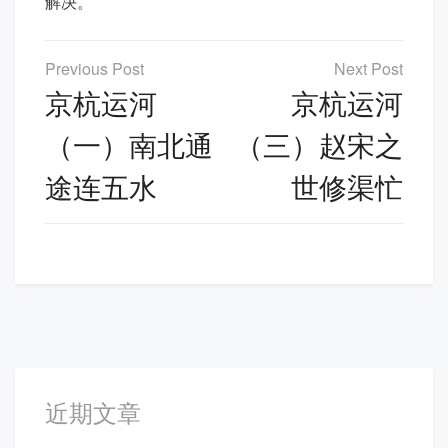
解决。
文
章
京杭运河
京杭运河
导
（一）南北通
（三）赵宋之
航
途连五水
世修渠忙
近期文章