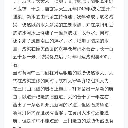
了。后来，长安人口增加，官府膨胀，漕粮逐渐供
不应求。于是，唐玄宗天宝元年(742年)决定重开广
通渠。新水道由韦坚主持修建，次年修成，取名漕
渠。仍然以渭水为新渠的主要水源，并在咸阳附近
的渭水河床上修建了一座兴成堰，以节水。同时，
还引来了源自南山的沣水、水，增加了漕渠的水
量。漕渠在憧关西面的永丰仓与渭水会合，长一百
五十多千米。漕渠修成后，每年可运漕粮粟400万
石。
当时黄河中三门砒柱对运粮船的威胁仍然很大。大
约在漕渠重修的同时，陕郡太守李齐物组织人力，
在三门山北侧的岩石上施工，打算凿出一条新的航
道，以避开艰险的旧航道。大约苦干了一年左右，
凿出了一条名叫开元新河的水道。但因石质坚硬，
新河河床约深度没有凿够，在黄河大水时还能通
航，但是平时不能过船。三门险道的威胁仍然没有