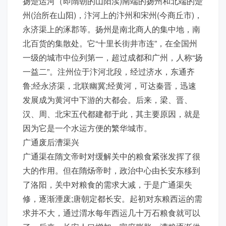
扬楚运河（即隋朝的山阳渎)南端的扬州和北端的楚
州(治所在山阳)，汴河上的汴州和宋州(今商丘市)，
永济渠上的涿郡等。扬州是南北商人的集中地，南
北百货的集散处。它“十里长街井市连”，在全国州
一级的城市中位列第一，超过成都和广州，人称“扬
一益二”。注州位于汴河北段，经过济水，东通齐
鲁;经永济渠，北联幽冀;经黄河，可达秦晋，迅速
发展成为黄河中下游的大都会。后来，梁、晋、
汉、周、北宋五代都建都于此，其主要原因，就是
因为它是一个水运方便的繁华城市。
广通废后漕渠兴
广通渠在隋文帝时对缓解关中的粮食紧张发挥了很
大的作用。但在隋炀帝时，政治中心由长安东移到
了洛阳，关中对粮食的需求大减，于是广通渠失
修，逐渐湮废;唐朝定都长安。起初对东粮西运的需
求并不大，通过渭水每年西运几十万石粮食就可以