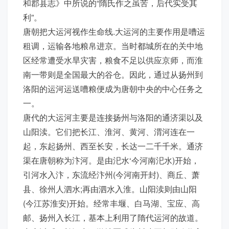
和郡县志》中所说的“隋氏作之虽苦，后代实受其
利”。
唐朝把大运河视作生命线.大运河的主要作用是嘈运
租调，运输各地粮帛进京。当时都城所在的关中地
区经常遭受水旱灾害，粮食不足以供应京师，而淮
南一带则是全国最大的谷仓。因此，通过从扬州到
洛阳的运河运送嘈粮便成为唐朝中央的中心任务之
一。
唐代的大运河主要是连接扬州与洛阳的通济渠以及
山阳渎。它们把长江、淮河、黄河、渭河连在一
起，东起扬州、西至长安，长达一二千千米。通济
渠在唐朝称为汴河。是由汜水‘今河南汜水)开始，
引河水入汴，东流经汴州(今河南开封)、商丘、萧
县、徐州人泗水;再由泗水入淮。山阳渎则由山阳
(今江苏淮安)开始。经常丰堰、白马湖、宝应、高
邮、扬州入长江，基本上利用了隋代运河的故道。