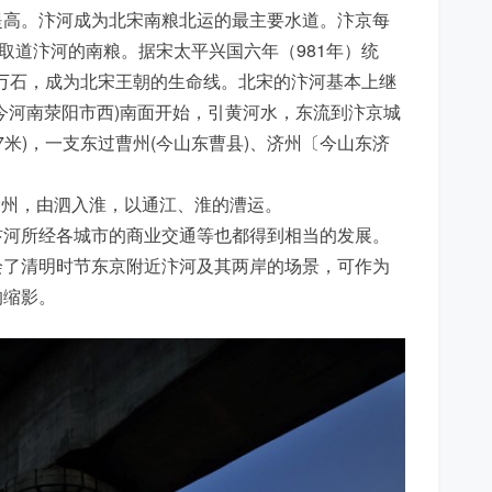
高。汴河成为北宋南粮北运的最主要水道。汴京每
取道汴河的南粮。据宋太平兴国六年（981年）统
0万石，成为北宋王朝的生命线。北宋的汴河基本上继
今河南荥阳市西)南面开始，引黄河水，东流到汴京城
67米)，一支东过曹州(今山东曹县)、济州〔今山东济
、徐州，由泗入淮，以通江、淮的漕运。
河所经各城市的商业交通等也都得到相当的发展。
绘了清明时节东京附近汴河及其两岸的场景，可作为
的缩影。