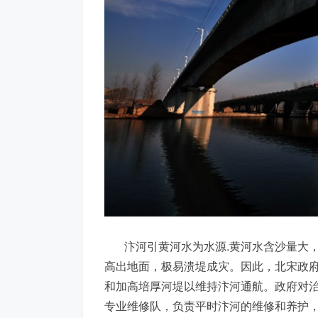
汴河引黄河水为水源.黄河水含沙量大，
高出地面，极易溃堤成灾。因此，北宋政
和加高培厚河堤以维持汴河通航。政府对
专业维修队，负责平时汴河的维修和养护