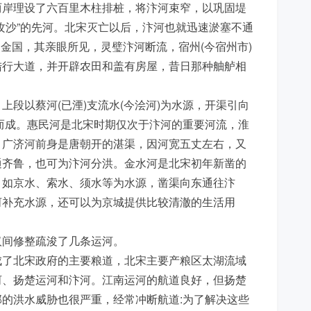
两岸理设了六百里木柱排桩，将汴河束窄，以巩固堤
攻沙”的先河。北宋灭亡以后，汴河也就迅速淤塞不通
出使金国，其亲眼所见，灵璧汴河断流，宿州(今宿州市)
陆行大道，并开辟农田和盖有房屋，昔日那种舳舻相
。
段以蔡河(已湮)支流水(今浍河)为水源，开渠引向
而成。惠民河是北宋时期仅次于汴河的重要河流，淮
。广济河前身是唐朝开的湛渠，因河宽五丈左右，又
通齐鲁，也可为汴河分洪。金水河是北宋初年新凿的
，如京水、索水、须水等为水源，凿渠向东通往汴
河补充水源，还可以为京城提供比较清澈的生活用
间修整疏浚了几条运河。
了北宋政府的主要粮道，北宋主要产粮区太湖流域
河、扬楚运河和汴河。江南运河的航道良好，但扬楚
的洪水威胁也很严重，经常冲断航道:为了解决这些