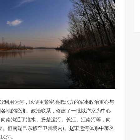
充分利用运河，以便更紧密地把北方的军事政治重心与
国各地的经济、政治联系，修建了一批以汴京为中心
。向南沟通了淮水、扬楚运河、长江、江南河等，向
渠。但南端己东移至卫州境内)。赵宋运河体系中著名
惠民河。