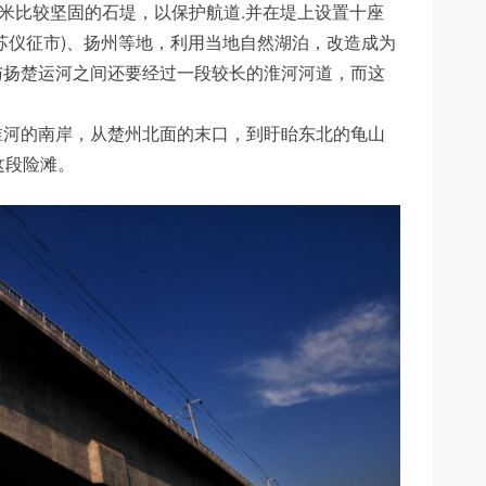
千米比较坚固的石堤，以保护航道.并在堤上设置十座
苏仪征市)、扬州等地，利用当地自然湖泊，改造成为
与扬楚运河之间还要经过一段较长的淮河河道，而这
淮河的南岸，从楚州北面的末口，到盱眙东北的龟山
这段险滩。