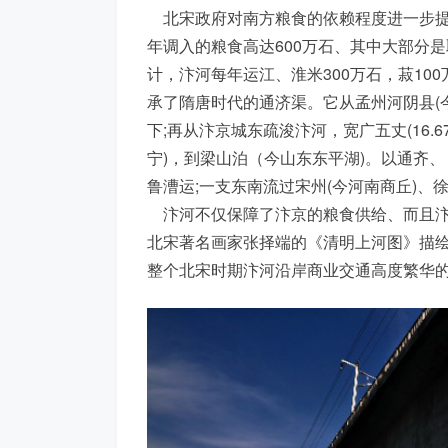
北宋政府对南方粮食的依赖程度进一步提
年调入的粮食高达600万石、其中大部分是
计，汴河每年运江、淮米300万石，菽10
承了隋唐时代的通济渠。它从孟州河阴县(
下;再从汴京城东疏浚汴河，宽广五丈(16.
宁)，到梁山泊（今山东东平湖)。以通齐、
鲁漕运;一支东南流过宋州(今河南商丘)
汴河不仅保障了汴京的粮食供给、而且汴
北宋著名画家张择端的《清明上河图》描
整个北宋时期汴河沿岸商业交通高度繁华