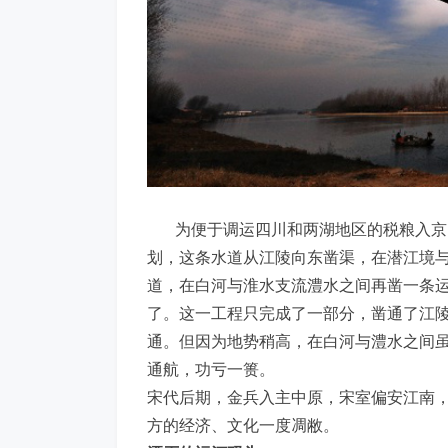
为便于调运四川和两湖地区的税粮入京，
划，这条水道从江陵向东凿渠，在潜江境
道，在白河与淮水支流澧水之间再凿一条
了。这一工程只完成了一部分，凿通了江
通。但因为地势稍高，在白河与澧水之间
通航，功亏一篑。
宋代后期，金兵入主中原，宋室偏安江南
方的经济、文化一度凋敝。