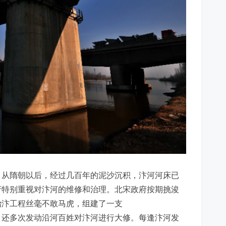
从隋朝以后，经过几百年的泥沙沉积，汴河河床已
府特别重视对汴河的维修和治理。北宋政府按期挑浚
治汴工程丝毫不敢马虎，组建了一支
，还多次发动沿河百姓对汴河进行大修。每逢汴河发