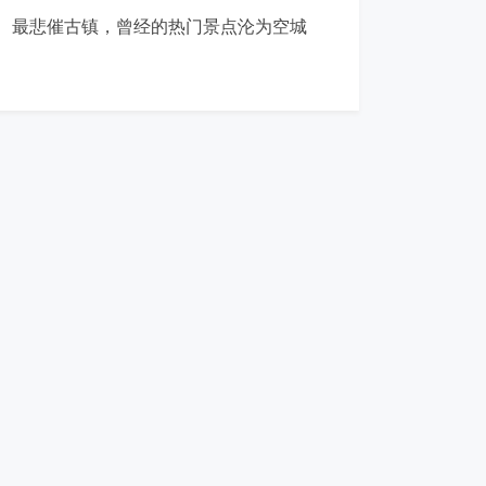
最悲催古镇，曾经的热门景点沦为空城