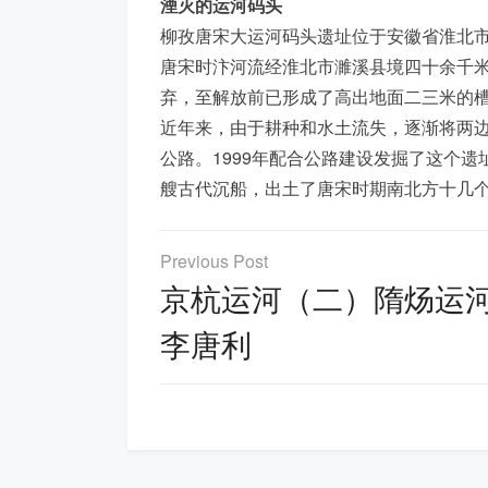
湮灭的运河码头
柳孜唐宋大运河码头遗址位于安徽省淮北
唐宋时汴河流经淮北市濉溪县境四十余千
弃，至解放前已形成了高出地面二三米的
近年来，由于耕种和水土流失，逐渐将两边
公路。1999年配合公路建设发掘了这个
艘古代沉船，出土了唐宋时期南北方十几
文
章
京杭运河（二）隋炀运
导
李唐利
航