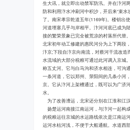
生大讯，就立即出动禁军防汛。并在汴河
防和利用汴水冲刷河中积沙，开后来“束水
了。南宋孝宗乾道五年(1169年)。楼钥
河道堙塞几乎与岸相平。汴河河底已成为
接的繁荣景象已完全被荒凉的村落所代替
北宋初年动工修建的惠民河分为上下两段，上
汴京;下段自汴京向南流，对蔡河干流改造
水流域的大部分税粮可通过此河调入京城
称五丈河。它与白马沟和济水相连，可沟
一条河道，它以郑州、荥阳间的几条小河
京。它从汴河上架槽通过，既可以为广济
水。
为了改善漕运，北宋还分别在江淮和江汉
扬楚运河南接江南运河，与汴河一起构成
的税粮运往京城的水运路线依次是江南运
运河水枯河浅，不便于大船通航。水道西部