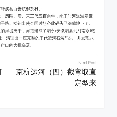
市濉溪县百善镇柳孜村。
米，历隋、唐、宋三代五百余年，南宋时河道淤塞废
槽子路。楼钥出使金国时想必此码头已深藏地下了。
的河堤夷平，河道建成了泗永(安徽泗县到河南永城)
遗址，清理出一座完整的宋代运河石筑码头，并发现八
个窑口的大批瓷器。
河
京杭运河（四）截弯取直
定型来